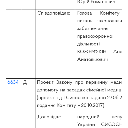
Юрій Романович
Співдоповідає:
Голова Комітету 
питань законодавчог
забезпечення
правоохоронної
діяльності
КОЖЕМ’ЯКІН Андрі
Анатолійович
6634
Д
Проект Закону про первинну медичн
допомогу на засадах сімейної медицин
(проект н.д. І.Сисоєнко надано 27.06.2017
подання Комітету – 20.10.2017)
Доповідає:
народний депута
України СИСОЄНК