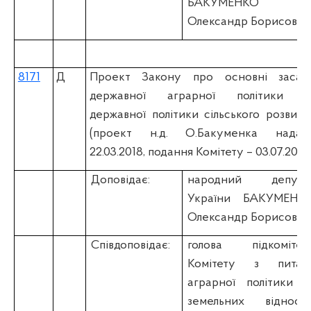
БАКУМЕНКО
Олександр Борисович
8171
Д
Проект Закону про основні засад
державної аграрної політики т
державної політики сільського розвитк
(проект н.д. О.Бакуменка надан
22.03.2018, подання Комітету – 03.07.2018
Доповідає:
народний депута
України БАКУМЕНК
Олександр Борисович
Співдоповідає:
голова підкомітет
Комітету з питан
аграрної політики т
земельних відноси