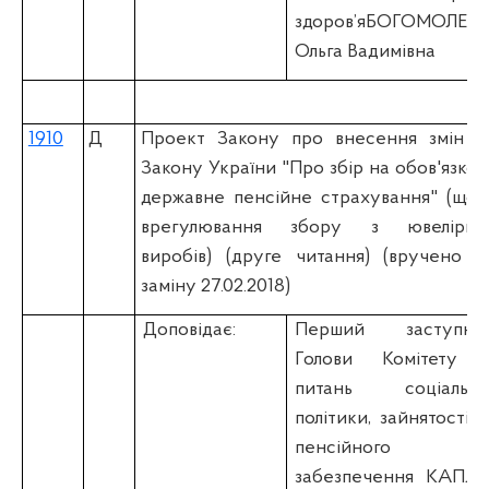
здоров’я
БОГОМОЛЕЦ
Ольга Вадимівна
1910
Д
Проект Закону про внесення змін д
Закону України "Про збір на обов'язков
державне пенсійне страхування" (щод
врегулювання збору з ювелірни
виробів) (друге читання) (вручено н
заміну 27.02.2018)
Доповідає:
Перший заступни
Голови Комітету 
питань соціально
політики, зайнятості т
пенсійного
забезпечення КАПЛІ