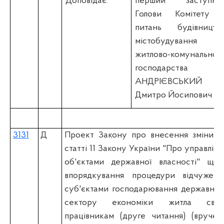
Доповідає:
перший заступни
Голови Комітету 
питань будівництва
містобудування 
житлово-комунальног
господарства
АНДРІЄВСЬКИЙ
Дмитро Йосипович
3131
Д
Проект Закону про внесення зміни д
статті 11 Закону України "Про управлінн
об'єктами державної власності" щод
впорядкування процедури відчуженн
суб'єктами господарювання державног
сектору економіки житла свої
працівникам (друге читання) (вручен