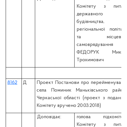
Комітету з питан
державного
будівництва,
регіональної політик
та місцевог
самоврядування
ФЕДОРУК Микол
Трохимович
8162
Д
Проект Постанови про перейменуванн
села Поминик Маньківського район
Черкаської області (проект з подання
Комітету вручено 20.03.2018)
Доповідає:
голова підкомітет
Комітету з питан