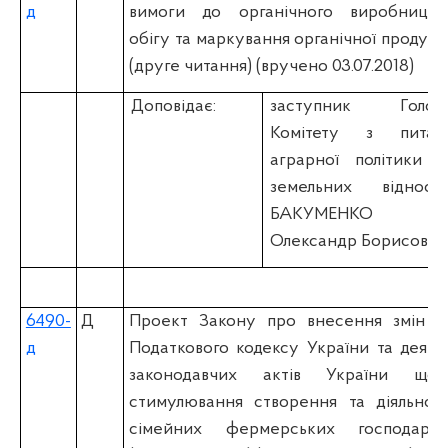
д
вимоги до органічного виробництва
обігу та маркування органічної продукці
(друге читання) (вручено 03.07.2018)
Доповідає:
заступник Голов
Комітету з питан
аграрної політики т
земельних відноси
БАКУМЕНКО
Олександр Борисович
6490-
Д
Проект Закону про внесення змін д
д
Податкового кодексу України та деяки
законодавчих актів України щод
стимулювання створення та діяльност
сімейних фермерських господарст