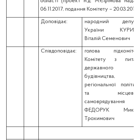
області (проект н.д. М.Єфімова надан
06.11.2017, подання Комітету – 20.03.2018)
Доповідає:
народний депута
України КУРИЛ
Віталій Семенович
Співдоповідає:
голова підкомітет
Комітету з питан
державного
будівництва,
регіональної політик
та місцевог
самоврядування
ФЕДОРУК Микол
Трохимович