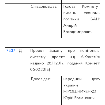
Співдоповідає:
Голова Комітету 
питань економічно
політики ІВАНЧУ
Андрій
Володимирович
7337
Д
Проект Закону про пенітенціарн
систему (проект н.д. А.Кожем'якін
надано 28.11.2017, подання Комітету 
06.02.2018)
Доповідає:
народний депута
України
МІРОШНИЧЕНКО
Юрій Романович