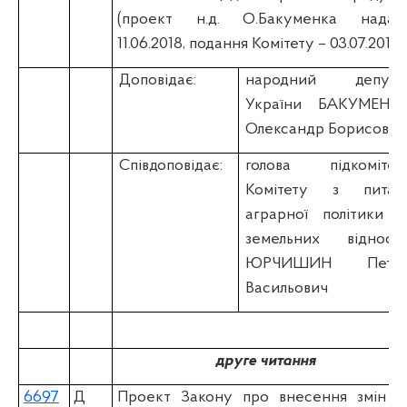
(проект н.д. О.Бакуменка надан
11.06.2018, подання Комітету – 03.07.2018)
Доповідає:
народний депута
України БАКУМЕНК
Олександр Борисович
Співдоповідає:
голова підкомітет
Комітету з питан
аграрної політики т
земельних відноси
ЮРЧИШИН Петр
Васильович
друге читання
6697
Д
Проект Закону про внесення змін д