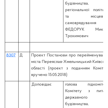
будівництва,
регіональної політик
та місцевог
самоврядування
ФЕДОРУК Микол
Трохимович
8307
Д
Проект Постанови про перейменуванн
міста Переяслав-Хмельницький Київсько
області (проект з поданням Комітет
вручено 15.05.2018)
Доповідає:
голова підкомітет
Комітету з питан
державного
будівництва,