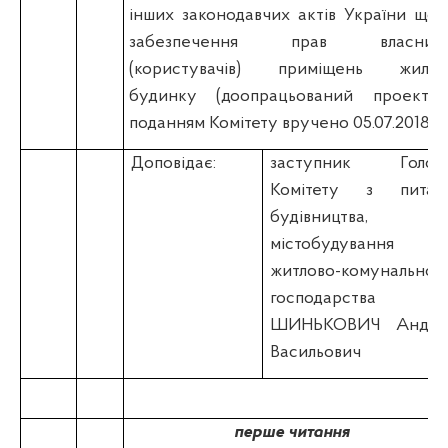
інших законодавчих актів України щод
забезпечення прав власникі
(користувачів) приміщень жилог
будинку (доопрацьований проект 
поданням Комітету вручено 05.07.2018)
Доповідає:
заступник Голов
Комітету з питан
будівництва,
містобудування 
житлово-комунальног
господарства
ШИНЬКОВИЧ Андрі
Васильович
перше читання