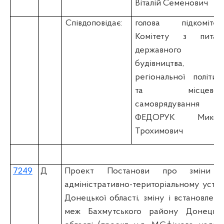
Віталій Семенович
Співдоповідає:
голова підкомітет
Комітету з питан
державного
будівництва,
регіональної політик
та місцевог
самоврядування
ФЕДОРУК Микол
Трохимович
7249
Д
Проект Постанови про зміни 
адміністративно-територіальному устро
Донецької області, зміну і встановленн
меж Бахмутського району Донецько