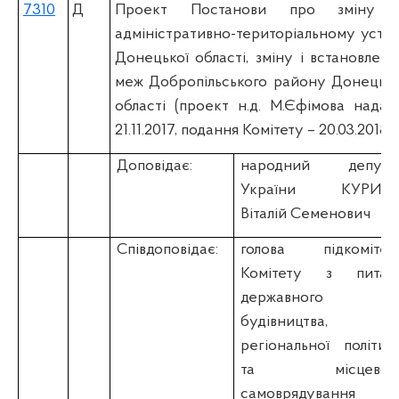
7310
Д
Проект Постанови про зміну 
адміністративно-територіальному устро
Донецької області, зміну і встановленн
меж Добропільського району Донецько
області (проект н.д. М.Єфімова надан
21.11.2017, подання Комітету – 20.03.2018)
Доповідає:
народний депута
України КУРИЛ
Віталій Семенович
Співдоповідає:
голова підкомітет
Комітету з питан
державного
будівництва,
регіональної політик
та місцевог
самоврядування