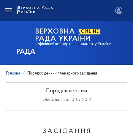
Верховна Рада
України
ВЕРХОВНА
ONLINE
РАДА УКРАЇНИ
Офіційний вебпортал парламенту України
РАДА
Головна
Порядок денний пленарного засідання
Порядок денний
Опубліковано 10. 07. 2018
З А С І Д А Н Н Я