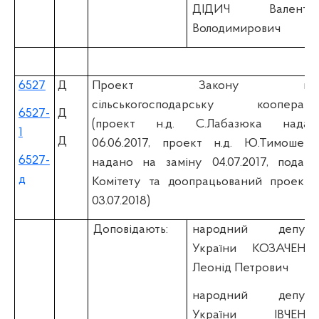
ДІДИЧ Валенти
Володимирович
6527
Д
Проект Закону пр
сільськогосподарську коопераці
6527-
Д
(проект н.д. С.Лабазюка надан
1
Д
06.06.2017, проект н.д. Ю.Тимошенк
6527-
надано на заміну 04.07.2017, поданн
д
Комітету та доопрацьований проект 
03.07.2018)
Доповідають:
народний депута
України КОЗАЧЕНК
Леонід Петрович
народний депута
України ІВЧЕНК