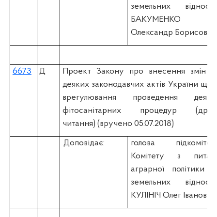
земельних відноси
БАКУМЕНКО
Олександр Борисович
6673
Д
Проект Закону про внесення змін д
деяких законодавчих актів України щод
врегулювання проведення деяки
фітосанітарних процедур (друг
читання) (вручено 05.07.2018)
Доповідає:
голова підкомітет
Комітету з питан
аграрної політики т
земельних відноси
КУЛІНІЧ Олег Іванович