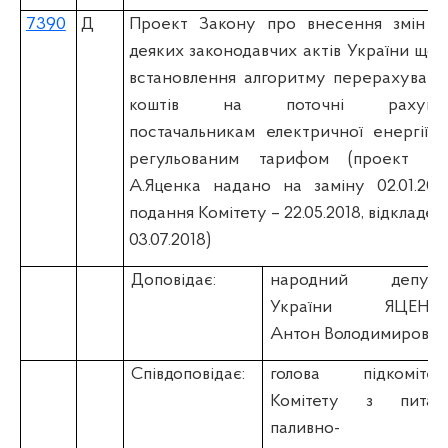
7390
Д
Проект Закону про внесення змін д
деяких законодавчих актів України щод
встановлення алгоритму перерахуванн
коштів на поточні рахунк
постачальникам електричної енергії з
регульованим тарифом (проект н.д
А.Яценка надано на заміну 02.01.2018
подання Комітету – 22.05.2018, відкладен
03.07.2018)
Доповідає:
народний депута
України ЯЦЕНК
Антон Володимирови
Співдоповідає:
голова підкомітет
Комітету з питан
паливно-