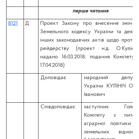
перше читання
8121
Д
Проект Закону про внесення змін д
Земельного кодексу України та деяки
інших законодавчих актів щодо протиді
рейдерству (проект н.д. О.Кулініч
надано 16.03.2018, подання Комітету 
17.04.2018)
Доповідає:
народний депута
України КУЛІНІЧ Оле
Іванович
Співдоповідає:
заступник Голов
Комітету з питан
аграрної політики т
земельних відноси