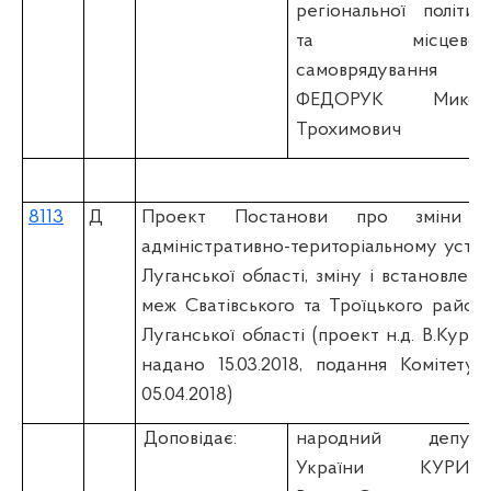
регіональної політик
та місцевог
самоврядування
ФЕДОРУК Микол
Трохимович
8113
Д
Проект Постанови про зміни 
адміністративно-територіальному устро
Луганської області, зміну і встановленн
меж Сватівського та Троїцького районі
Луганської області (проект н.д. В.Курил
надано 15.03.2018, подання Комітету 
05.04.2018)
Доповідає:
народний депута
України КУРИЛ