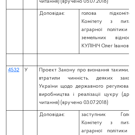
читання) (вручено 05.07.2018)
Доповідає:
голова підкомітет
Комітету з питан
аграрної політики т
земельних відноси
КУЛІНІЧ Олег Іванович
4532
У
Проект Закону про визнання такими, щ
втратили чинність, деяких законі
України щодо державного регулюванн
виробництва і реалізації цукру (друг
читання) (вручено 03.07.2018)
Доповідає:
заступник Голов
Комітету з питан
аграрної політики т