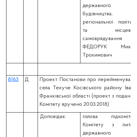
державного
будівництва,
регіональної політик
та місцевог
самоврядування
ФЕДОРУК Микол
Трохимович
8163
Д
Проект Постанови про перейменуванн
села Текуче Косівського району Івано
Франківської області (проект з подання
Комітету вручено 20.03.2018)
Доповідає:
голова підкомітет
Комітету з питан
державного