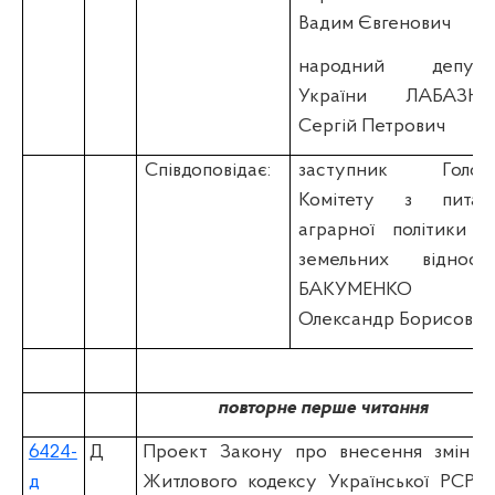
Вадим Євгенович
народний депута
України ЛАБАЗЮ
Сергій Петрович
Співдоповідає:
заступник Голов
Комітету з питан
аграрної політики т
земельних відноси
БАКУМЕНКО
Олександр Борисович
повторне перше читання
6424-
Д
Проект Закону про внесення змін д
д
Житлового кодексу Української РСР т