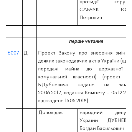
протидії корупці
САВЧУК Юрі
Петрович
перше читання
6007
Д
Проект Закону про внесення змін д
деяких законодавчих актів України (щод
передачі майна до державної т
комунальної власності) (проект н.д
Б.Дубневича надано на замін
20.06.2017, подання Комітету – 05.12.2017
відкладено 15.05.2018)
Доповідає:
народний депута
України
ДУБНЕВИ
Богдан Васильович