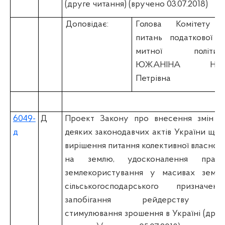
(друге читання) (вручено 03.07.2018)
Доповідає:
Голова Комітету 
питань податкової т
митної політик
ЮЖАНІНА Нін
Петрівна
6049-
Д
Проект Закону про внесення змін д
д
деяких законодавчих актів України щод
вирішення питання колективної власност
на землю, удосконалення прави
землекористування у масивах земел
сільськогосподарського призначення
запобігання рейдерству т
стимулювання зрошення в Україні (друг