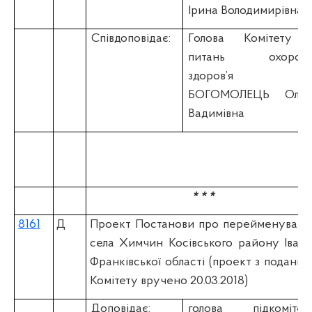
Ірина Володимирівна
Співдоповідає:
Голова Комітету 
питань охорон
здоров’я
БОГОМОЛЕЦЬ Ольг
Вадимівна
* * *
8161
Д
Проект Постанови про перейменуванн
села Химчин Косівського району Івано
Франківської області (проект з подання
Комітету вручено 20.03.2018)
Доповідає:
голова підкомітет