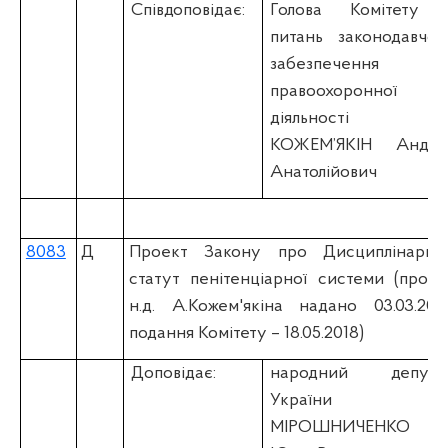
Співдоповідає:
Голова Комітету 
питань законодавчог
забезпечення
правоохоронної
діяльності
КОЖЕМ’ЯКІН Андрі
Анатолійович
8083
Д
Проект Закону про Дисциплінарни
статут пенітенціарної системи (проек
н.д. А.Кожем'якіна надано 03.03.2018
подання Комітету – 18.05.2018)
Доповідає:
народний депута
України
МІРОШНИЧЕНКО