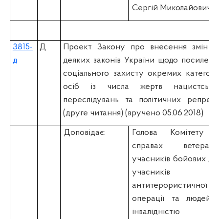
Сергій Миколайович
3815-
Д
Проект Закону про внесення змін д
д
деяких законів України щодо посиленн
соціального захисту окремих категорі
осіб із числа жертв нацистськи
переслідувань та політичних репресі
(друге читання) (вручено 05.06.2018)
Доповідає:
Голова Комітету 
справах ветеранів
учасників бойових дій
учасників
антитерористичної
операції та людей 
інвалідністю