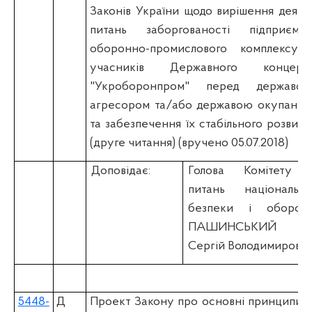
Законів України щодо вирішення деяки
питань заборгованості підприємст
оборонно-промислового комплексу 
учасників Державного концерн
"Укроборонпром" перед державою
агресором та/або державою окупанто
та забезпечення їх стабільного розвитк
(друге читання) (вручено 05.07.2018)
Доповідає:
Голова Комітету 
питань національно
безпеки і оборон
ПАШИНСЬКИЙ
Сергій Володимирови
5448-
Д
Проект Закону про основні принципи т