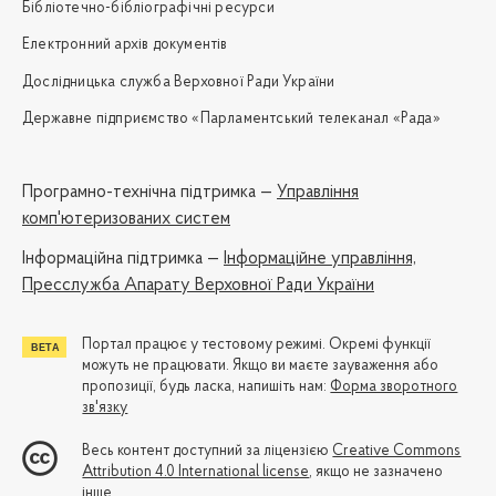
Бібліотечно-бібліографічні ресурси
Електронний архів документів
Дослідницька служба Верховної Ради України
Державне підприємство «Парламентський телеканал «Рада»
Програмно-технічна підтримка —
Управління
комп'ютеризованих систем
Iнформаційна підтримка —
Інформаційне управління,
Пресслужба Апарату Верховної Ради України
Портал працює у тестовому режимі. Окремі функції
можуть не працювати. Якщо ви маєте зауваження або
пропозиції, будь ласка, напишіть нам:
Форма зворотного
зв'язку
Весь контент доступний за ліцензією
Creative Commons
Attribution 4.0 International license
, якщо не зазначено
інше