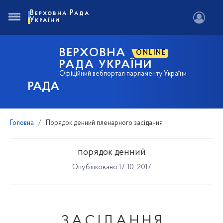
Верховна Рада
України
ВЕРХОВНА
ONLINE
РАДА УКРАЇНИ
Офіційний вебпортал парламенту України
РАДА
Головна
Порядок денний пленарного засідання
порядок денний
Опубліковано 17. 10. 2017
З А С І Д А Н Н Я