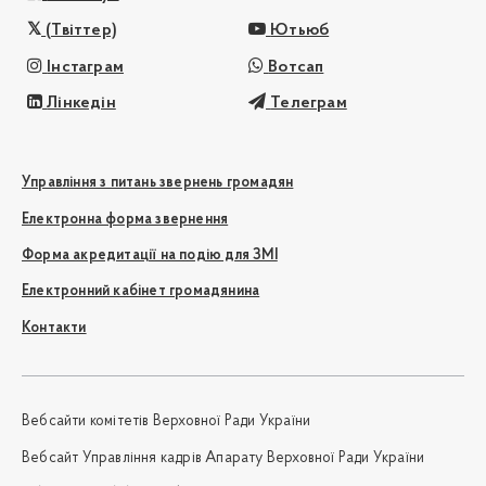
(Твіттер)
Ютьюб
Інстаграм
Вотсап
Лінкедін
Телеграм
Управління з питань звернень громадян
Електронна форма звернення
Форма акредитації на подію для ЗМІ
Електронний кабінет громадянина
Контакти
Вебсайти комітетів Верховної Ради України
Вебсайт Управління кадрів Апарату Верховної Ради України