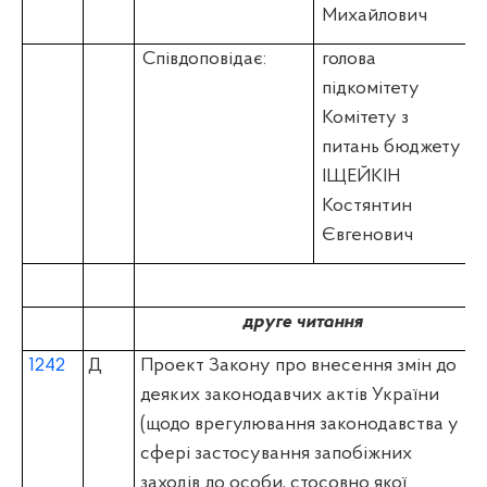
Михайлович
Співдоповідає:
голова
підкомітету
Комітету з
питань бюджету
ІЩЕЙКІН
Костянтин
Євгенович
друге читання
1242
Д
Проект Закону про внесення змін до
деяких законодавчих актів України
(щодо врегулювання законодавства у
сфері застосування запобіжних
заходів до особи, стосовно якої