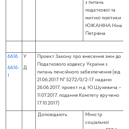
з питань
податкової та
митної політики
ЮЖАНІНА Ніна
Петрівна
6616
У
Проект Закону про внесення змін до
Податкового кодексу України з
6616-
Д
питань пенсійного забезпечення (вiд
1
21.06.2017 № 5272/0/2-17 надано
26.06.2017, проект н.д. Ю.Шухевича –
11.07.2017, подання Комітету вручено
17.10.2017)
Доповідають:
Міністр
соціальної