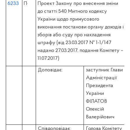
6233
П
·
Проект Закону про внесення зміни
до статті 540 Митного кодексу
України щодо примусового
виконання постанови органу доходів і
зборів або суду про накладення
штрафу (вiд 23.03.2017 № 1-1/147
надано 27.03.2017, подання Комітету –
11.07.2017)
Доповідає:
заступник Глави
Адміністрації
Президента
України
ФІЛАТОВ
Олексій
Валерійович
Співдоповідає:
Голова Комітету