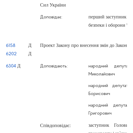
Сил України
перший заступник Гол
Доповідає:
безпеки і оборони Ч
Д
Проект Закону про внесення змін до Закону 
6158
Д
6202
Д
6304
Доповідають:
народний депута
Миколайович
народний депутат
Борисович
народний депутат
Григорович
заступник Голови 
Співдоповідає: