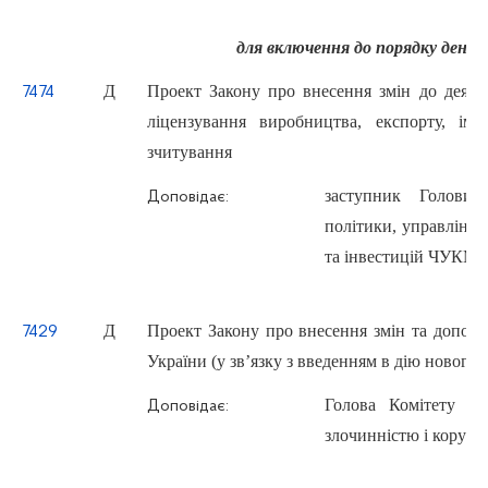
для включення до порядку денн
Д
Проект Закону про внесення змін до деяки
7474
ліцензування виробництва, експорту, ім
зчитування
заступник Голови 
Доповідає:
політики, управління
та інвестицій ЧУКМ
Д
Проект Закону про внесення змін та допов
7429
України (у зв’язку з введенням в дію нового
Голова Комітету з 
Доповідає:
злочинністю і кору