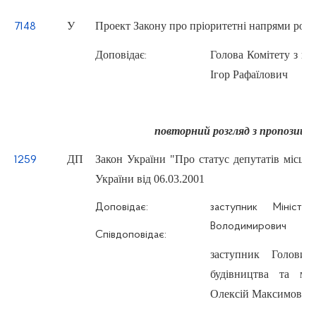
У
Проект Закону про пріоритетні напрями розви
7148
Доповідає
Голова Комітету з 
:
Ігор Рафаїлович
повторний розгляд з пропозиці
ДП
Закон України "Про статус депутатів місце
1259
України від 06.03.2001
Доповідає:
заступник Мініст
Володимирович
Співдоповідає:
заступник Голови
будівництва та мі
Олексій Максимович