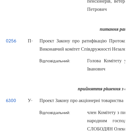
пенсіонерів, ветера
Петрович
питання ратиф
П
·
Проект Закону про ратифікацію Протокол
0256
Виконавчий комітет Співдружності Незалеж
Голова Комітету у
Відповідальний:
Іванович
прийняття рішення з об
У
·
Проект Закону про акціонерні товариства
6300
член Комітету з пита
Відповідальний:
народним господар
СЛОБОДЯН Олександ