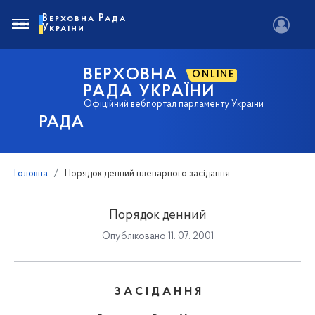
Верховна Рада
України
ВЕРХОВНА
ONLINE
РАДА УКРАЇНИ
Офіційний вебпортал парламенту України
РАДА
Головна
Порядок денний пленарного засідання
Порядок денний
Опубліковано 11. 07. 2001
З А С І Д А Н Н Я