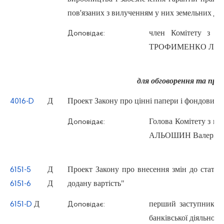
пов'язаних з вилученням у них земельних ді
член Комітету з пи
Доповідає:
ТРОФИМЕНКО Лариса
для обговорення та пр
Д
Проект Закону про цінні папери і фондовий 
4016-D
Голова Комітету з пит
Доповідає:
АЛЬОШИН Валерій Б
Д
Проект Закону про внесення змін до статті
6151-5
Д
додану вартість"
6151-6
Д
перший заступник Го
6151-D
Доповідає:
банківської діяльно