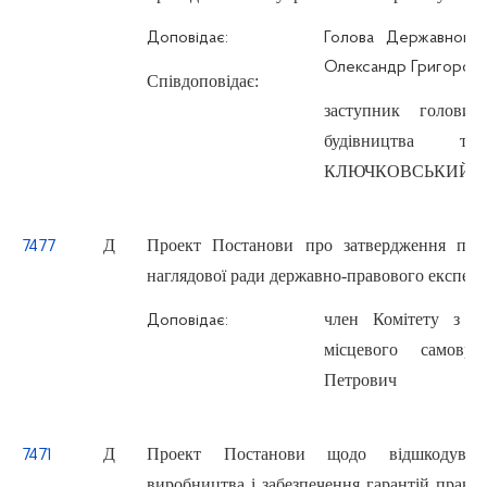
Доповідає:
Голова Державного
Олександр Григоров
Співдоповідає:
заступник голови
будівництва та
КЛЮЧКОВСЬКИЙ Юрі
Д
Проект Постанови про затвердження перс
7477
наглядової ради державно-правового експери
член Комітету з п
Доповідає:
місцевого самов
Петрович
Д
Проект Постанови щодо відшкодування
7471
виробництва і забезпечення гарантій прав в