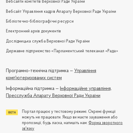
Вебсайти комітетів Верховної Ради України
Вебсайт Управління кадрів Апарату Верховної Ради України
Бібліотечно-бібліографічні ресурси
Електронний архів документів
Дослідницька служба Верховної Ради України
Державне підприємство «Парламентський телеканал «Рада»
Програмно-технічна підтримка —
Управління
комп'ютеризованих систем
Iнформаційна підтримка —
Інформаційне управління,
Пресслужба Апарату Верховної Ради України
Портал працює у тестовому режимі. Окремі функції
можуть не працювати. Якщо ви маєте зауваження або
пропозиції, будь ласка, напишіть нам:
Форма зворотного
зв'язку