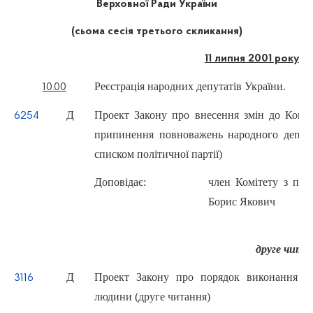
Верховної Ради України
(сьома сесія третього скликання)
11 липня 2001 року
Реєстрація народних депутатів України.
10.00
Д
Проект Закону про внесення змін до Конст
6254
припинення повноважень народного депута
списком політичної партії)
Доповідає:
член Комітету з пи
Борис Якович
друге чита
Д
Проект Закону про порядок виконання р
3116
людини (друге читання)