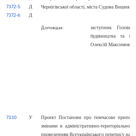
Д
Чернігівської області, міста Судова Вишня М
7372-5
Д
7372-6
заступник Голови
Доповідає:
будівництва та мі
Олексій Максимович
У
Проект Постанови про тимчасове припинен
7330
змінами в адміністративно-територіальному 
проведенням Всеукраїнського перепису насе