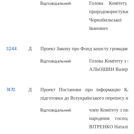
Голова Комітету з
Відповідальний:
природокористува
Чорнобильської 
Іванович
Д
Проект Закону про Фонд захисту громадян-ін
3244
Голова Комітету з пит
Відповідальний:
АЛЬОШИН Валерій Б
Д
Проект Постанови про інформацію Кабін
7470
підготовки до Всеукраїнського перепису нас
член Комітету з пита
Відповідальний:
народним господар
ВІТРЕНКО Наталія М