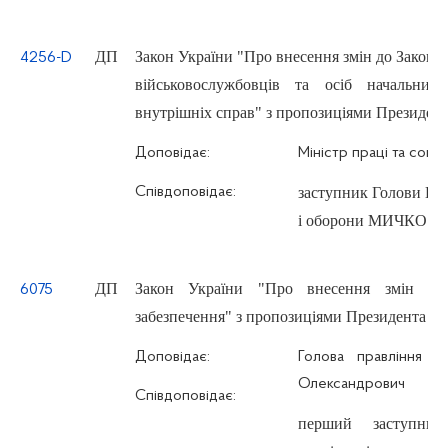
ДП
Закон України "Про внесення змін до Закону
4256-D
військовослужбовців та осіб начальниц
внутрішніх справ" з пропозиціями Президента
Доповідає:
Міністр праці та соці
Співдоповідає:
заступник Голови Ком
і оборони МИЧКО Ми
ДП
Закон України "Про внесення змін до
6075
забезпечення" з пропозиціями Президента Укр
Доповідає:
Голова правління 
Олександрович
Співдоповідає:
перший заступни