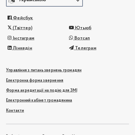
Фейсбук
(Твіттер)
Ютьюб
Інстаграм
Вотсап
Лінкедін
Телеграм
Управління з питань звернень громадян
Електронна форма звернення
Форма акредитації на подію для ЗМІ
Електронний кабінет громадянина
Контакти