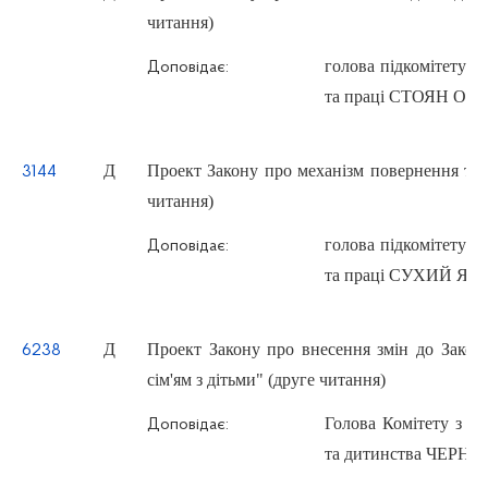
читання)
голова підкомітету К
Доповідає:
та праці СТОЯН Оле
Д
Проект Закону про механізм повернення тр
3144
читання)
голова підкомітету К
Доповідає:
та праці СУХИЙ Яро
Д
Проект Закону про внесення змін до Зако
6238
сім'ям з дітьми" (друге читання)
Голова Комітету з пи
Доповідає:
та дитинства ЧЕРНЕ