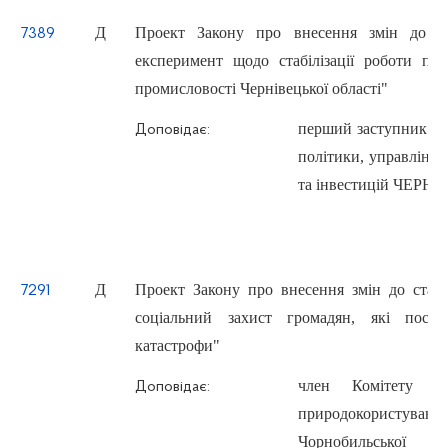
Д
Проект Закону про внесення змін до З
7389
експеримент щодо стабілізації роботи під
промисловості Чернівецької області"
перший заступник Го
Доповідає:
політики, управління
та інвестицій ЧЕРН
Д
Проект Закону про внесення змін до статт
7291
соціальний захист громадян, які постр
катастрофи"
член Комітету з 
Доповідає:
природокористува
Чорнобильської 