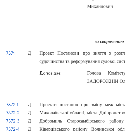
Михайлович
за скороченою п
Д
Проект Постанови про зняття з розгляду
7374
судочинства та реформування судової систем
Голова Комітету
Доповідає:
ЗАДОРОЖНІЙ Олекса
Д
Проекти постанов про зміну меж міста 
7372-1
Д
Миколаївської області, міста Дніпропетровсь
7372-2
Д
Добромиль Старосамбірського району Ль
7372-3
Д
Ківерцівського району Волинської облас
7372-4