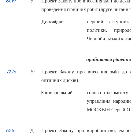
У
Проект Закону про внесення змін до деяких 
6019
проведення гірничих робіт (друге читання)
перший заступник Го
Доповідає:
політики, природоко
Чорнобильської катас
прийняття рішення з 
У
·
Проект Закону про внесення змін до дея
7275
оптичних дисків)
голова підкомітету Ко
Відповідальний:
управління народним г
МОСКВІН Сергій Олек
Д
Проект Закону про виробництво, експорт 
6251