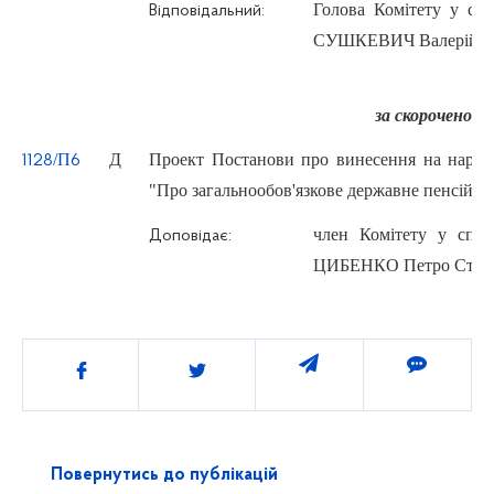
Голова Комітету у спра
Відповідальний:
СУШКЕВИЧ Валерій М
за скороченою
/П
Д
Проект Постанови про винесення на народ
1128
6
"Про загальнообов'язкове державне пенсійне
член Комітету у справ
Доповідає:
ЦИБЕНКО Петро Степ
Поділитись
Повернутись до публікацій