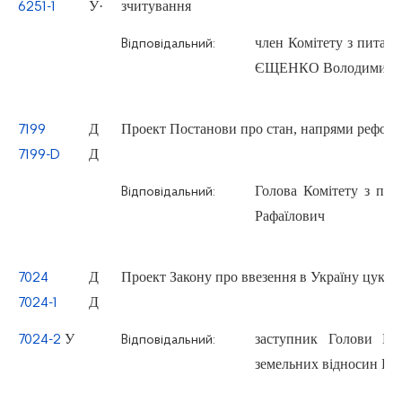
У
·
зчитування
6251-1
член Комітету з питан
Відповідальний:
ЄЩЕНКО Володимир М
Д
Проект Постанови про стан, напрями реформу
7199
Д
7199-D
Голова Комітету з пи
Відповідальний:
Рафаїлович
Д
Проект Закону про ввезення в Україну цукру
7024
Д
7024-1
У
заступник Голови Ком
7024-2
Відповідальний:
земельних відносин 