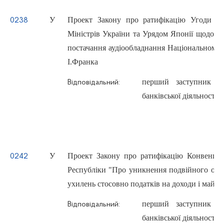
У
Проект Закону про ратифікацію Угоди (у
0238
Міністрів України та Урядом Японії щодо н
постачання аудіообладнання Національному 
І.Франка
перший заступник Г
Відповідальний:
банківської діяльност
У
Проект Закону про ратифікацію Конвенції
0242
Республіки "Про уникнення подвійного опо
ухилень стосовно податків на доходи і майно
перший заступник Г
Відповідальний:
банківської діяльност