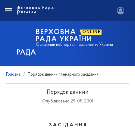
Верховна Рада
України
ВЕРХОВНА
ONLINE
РАДА УКРАЇНИ
Офіційний вебпортал парламенту України
РАДА
Головна
Порядок денний пленарного засідання
Порядок денний
Опубліковано 29. 05. 2001
З А С І Д А Н Н Я