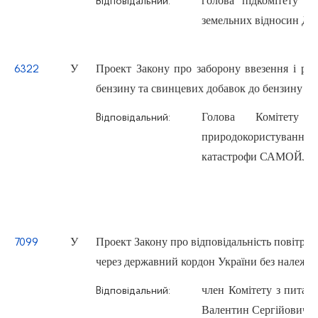
голова підкомітету К
Відповідальний:
земельних відносин Д
У
Проект Закону про заборону ввезення і реал
6322
бензину та свинцевих добавок до бензину
Голова Комітету 
Відповідальний:
природокористування т
катастрофи САМОЙЛЕ
У
Проект Закону про відповідальність повітрян
7099
через державний кордон України без належних
член Комітету з питан
Відповідальний:
Валентин Сергійович