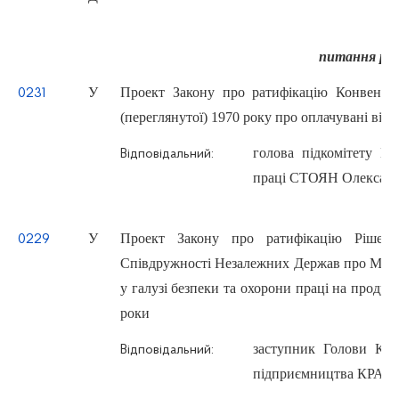
питання рат
У
Проект Закону про ратифікацію Конвенції
0231
(переглянутої) 1970 року про оплачувані від
голова підкомітету Ко
Відповідальний:
праці СТОЯН Олексан
У
Проект Закону про ратифікацію Рішенн
0229
Співдружності Незалежних Держав про Міжд
у галузі безпеки та охорони праці на продук
роки
заступник Голови Ком
Відповідальний:
підприємництва КРАВ