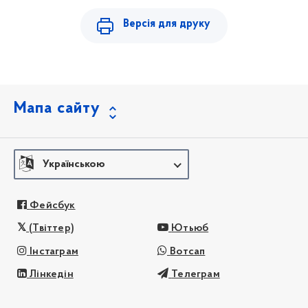
Версія для друку
Мапа сайту
Українською
Фейсбук
(Твіттер)
Ютьюб
Інстаграм
Вотсап
Лінкедін
Телеграм