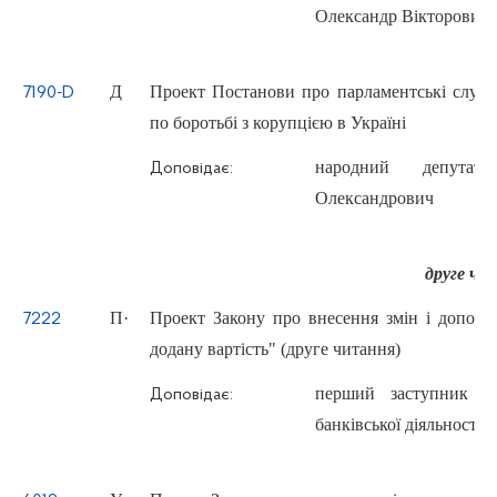
Олександр Вікторович
Д
Проект Постанови про парламентські слуха
7190-D
по боротьбі з корупцією в Україні
народний депута
Доповідає:
Олександрович
друге чи
П
·
Проект Закону про внесення змін і доповн
7222
додану вартість" (друге читання)
перший заступник Г
Доповідає:
банківської діяльност