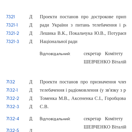
Д
Проекти постанов про дострокове припин
7321
Д
ради України з питань телебачення і рад
7321-1
Д
Лешика В.К., Покальчука Ю.В., Потураєва М
7321-2
Д
Національної ради
7321-3
секретар Комітету з
Відповідальний:
ШЕВЧЕНКО Віталій Ф
Д
Проекти постанов про призначення членам
7132
Д
телебачення і радіомовлення (у зв'язку з ро
7132-1
Д
Томенка М.В., Аксененка С.І., Горобцова В
7132-2
Д
С.В.
7132-3
секретар Комітету з
7132-4
Д
Відповідальний:
ШЕВЧЕНКО Віталій Ф
Д
7132-5