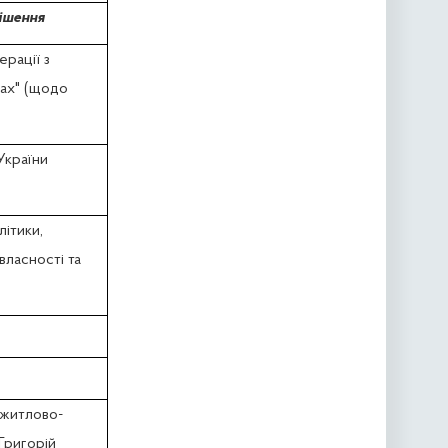
ішення
рації з
нах" (щодо
України
літики,
власності та
 житлово-
Григорій