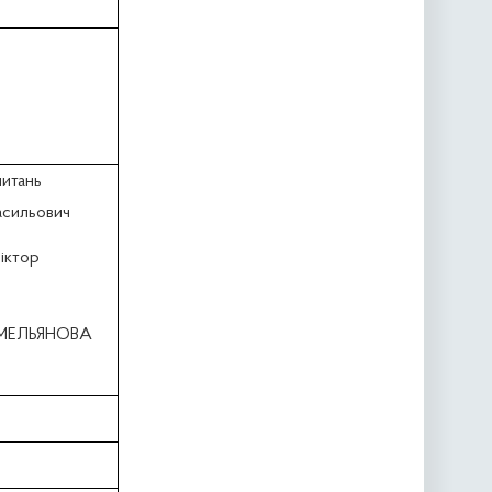
питань
асильович
іктор
 ЄМЕЛЬЯНОВА