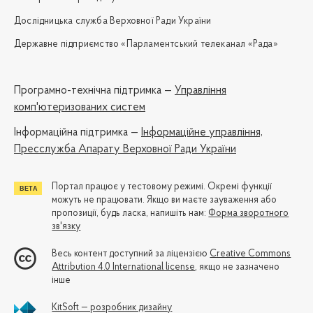
Дослідницька служба Верховної Ради України
Державне підприємство «Парламентський телеканал «Рада»
Програмно-технічна підтримка —
Управління
комп'ютеризованих систем
Iнформаційна підтримка —
Інформаційне управління,
Пресслужба Апарату Верховної Ради України
Портал працює у тестовому режимі. Окремі функції
можуть не працювати. Якщо ви маєте зауваження або
пропозиції, будь ласка, напишіть нам:
Форма зворотного
зв'язку
Весь контент доступний за ліцензією
Creative Commons
Attribution 4.0 International license
, якщо не зазначено
інше
KitSoft — розробник дизайну