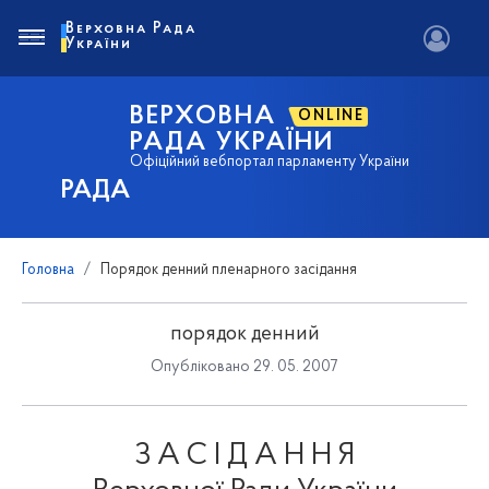
Верховна Рада
України
ВЕРХОВНА
ONLINE
РАДА УКРАЇНИ
Офіційний вебпортал парламенту України
РАДА
Головна
Порядок денний пленарного засідання
порядок денний
Опубліковано 29. 05. 2007
З А С І Д А Н Н Я