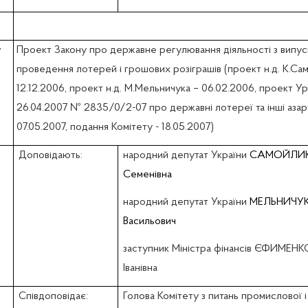
w
Проект Закону про державне регулювання діяльності з випус
проведення лотерей і грошових розіграшів (проект н.д. К.С
12.12.2006, проект н.д. М.Мельничука – 06.02.2006, проект Ур
26.04.2007 № 2835/0/2-07 про державні лотереї та інші азартн
07.05.2007, подання Комітету - 18.05.2007)
Доповідають:
народний депутат України
САМОЙЛИК 
Семенівна
народний депутат України
МЕЛЬНИЧУК
Васильович
заступник Міністра фінансів ЄФИМЕНК
Іванівна
Співдоповідає:
Голова Комітету з питань промислової 