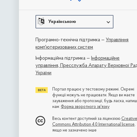
Українською
Програмно-технічна підтримка —
Управління
комп'ютеризованих систем
Iнформаційна підтримка —
Інформаційне
управління,
Пресслужба Апарату Верховної Ра
України
Портал працює у тестовому режимі. Окремі
функції можуть не працювати. Якщо ви маєте
зауваження або пропозиції, будь ласка, напиш
нам:
Форма зворотного зв'язку
Весь контент доступний за ліцензією
Creativ
Commons Attribution 4.0 International license
,
якщо не зазначено інше