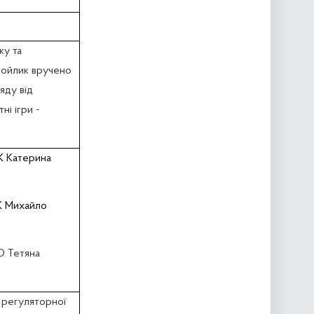
ку та
амойлик вручено
яду від
і ігри -
Катерина
 Михайло
О Тетяна
i регуляторної