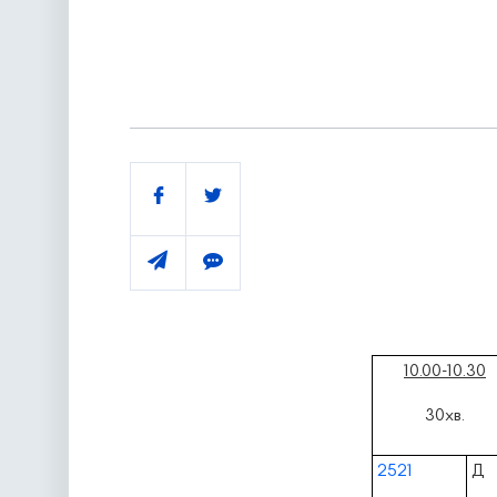
Поділитись
10.00-10.30
30хв.
2521
Д