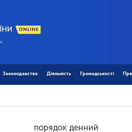
ЇНИ
ONLINE
и
Законодавство
Діяльність
Громадськості
Пре
порядок денний