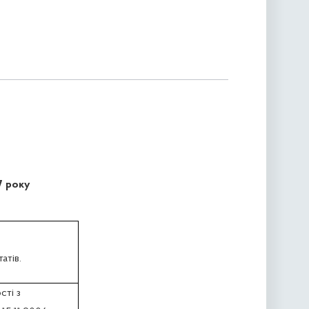
7 року
атів.
сті з