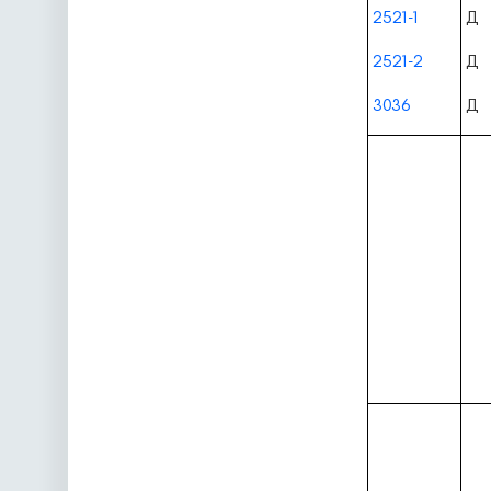
2521-1
Д
2521-2
Д
3036
Д