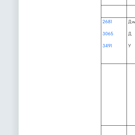
2681
Д
3065
Д
3491
У