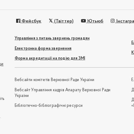
Фейсбук
(Твіттер)
Ютьюб
Інстагр
Управління з питань звернень громадян
Е
Електронна форма звернення
К
Форма акредитації на подію для ЗМІ
ди
Вебсайти комітетів Верховної Ради України
Е
Вебсайт Управління кадрів Апарату Верховної Ради
Д
України
іть
Д
Бібліотечно-бібліографічні ресурси
«
e