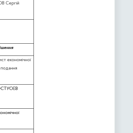
ОВ Сергій
ішення
ист економічної
, подання
КОСТУСЄВ
кономічної