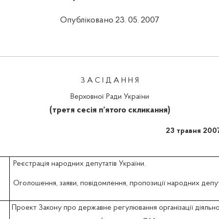
Опубліковано 23. 05. 2007
З А С І Д А Н Н Я
Верховної Ради України
(третя сесія п’ятого скликання)
23 травня 200
Реєстрація народних депутатів України.
Оголошення, заяви, повідомлення, пропозиції народних депут
Проект Закону про державне регулювання організації діяльно