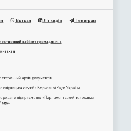
ам
Вотсап
Лінкедін
Телеграм
лектронний кабінет громадянина
онтакти
лектронний архів документів
ослідницька служба Верховної Ради України
ержавне підприємство «Парламентський телеканал
Рада»