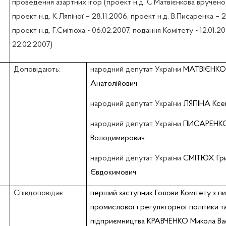
проведення азартних ігор (проект н.д. С.Матвієнкова вручено 
проект н.д. К.Ляпіної – 28.11.2006, проект н.д. В.Писаренка – 2
проект н.д. Г.Смітюха - 06.02.2007, подання Комітету - 12.01.20
22.02.2007)
Доповідають:
народний депутат України
МАТВІЄНКОВ
Анатолійович
народний депутат України
ЛЯПІНА Ксен
народний депутат України
ПИСАРЕНКО
Володимирович
народний депутат України
СМІТЮХ Гри
Євдокимович
Співдоповідає:
перший заступник Голови Комітету з пи
промислової i регуляторної політики т
підприємництва КРАВЧЕНКО Микола Ва