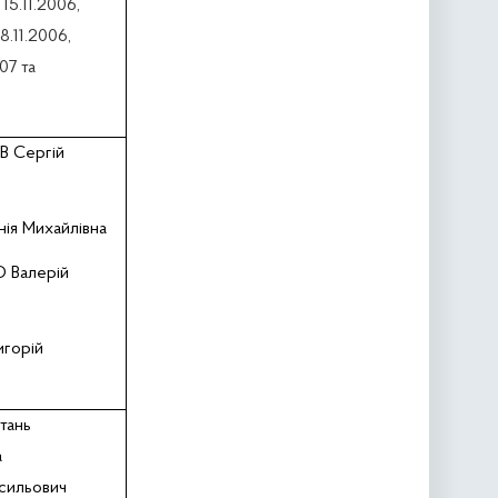
15.11.2006,
8.11.2006,
07 та
 Сергій
ія Михайлівна
 Валерій
горій
тань
а
сильович