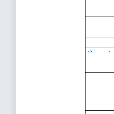
3263
У