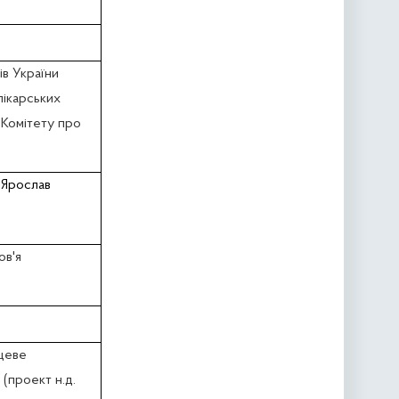
ів України
лікарських
я Комітету про
Ярослав
ов'я
сцеве
 (проект н.д.