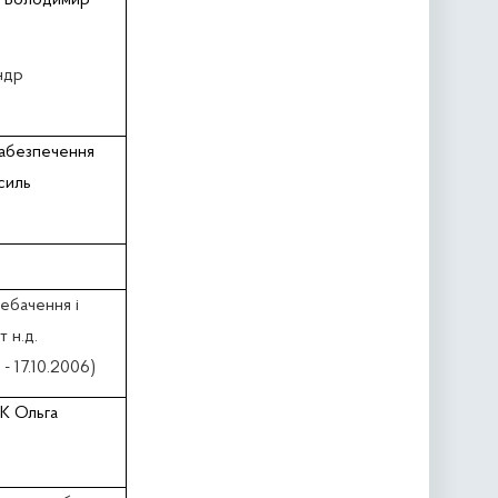
 Володимир
ндр
забезпечення
силь
ебачення і
 н.д.
- 17.10.2006)
К Ольга