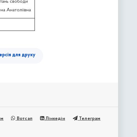
итань свободи
на Анатоліївна
ерсія для друку
ам
Вотсап
Лінкедін
Телеграм