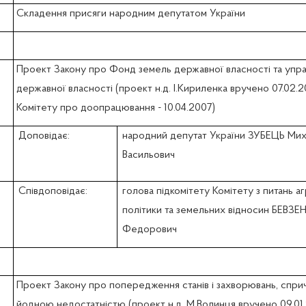
Складення присяги народним депутатом України
Проект Закону про Фонд земель державної власності та упра
державної власності (проект н.д. І.Кириленка вручено 07.02.2
Комітету про доопрацювання - 10.04.2007)
Доповідає:
народний депутат України ЗУБЕЦЬ Ми
Васильович
Співдоповідає:
голова підкомітету Комітету з питань а
політики та земельних відносин БЕВЗЕ
Федорович
Проект Закону про попередження станів і захворювань, спр
йодною недостатністю (проект н.д. М.Волинця вручено 09.01