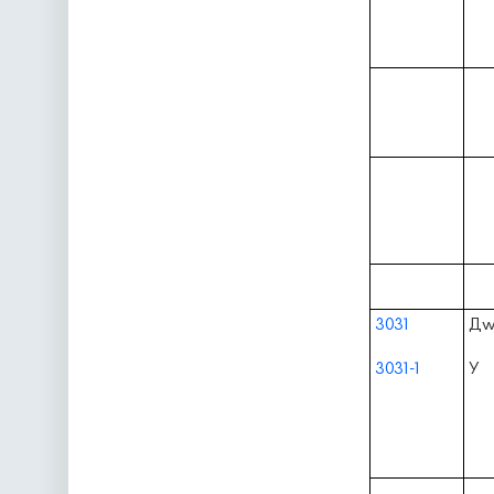
3031
Д
3031-1
У