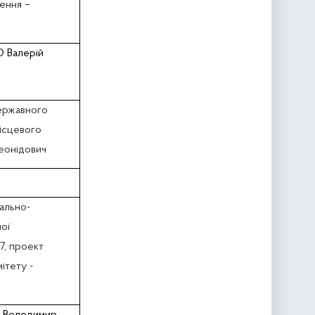
лення –
 Валерій
державного
місцевого
еонідович
ально-
ної
7, проект
ітету -