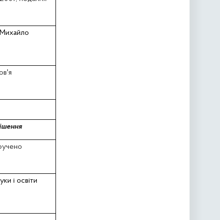
Михайло
ов'я
ішення
вручено
уки i освіти