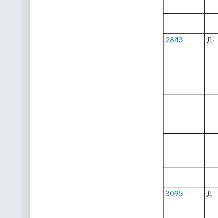
2843
Д
·
3095
Д