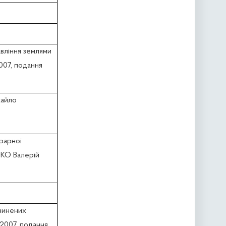
вління землями
007, подання
хайло
грарної
НКО Валерій
ичинених
.2007, подання