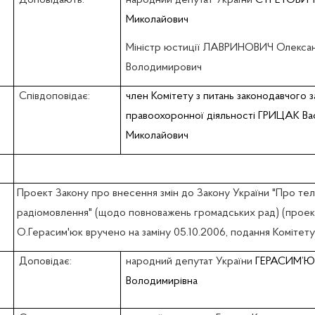
Доповідають:
народний депутат України
СТРЕТОВИЧ
Миколайович
Міністр юстиції ЛАВРИНОВИЧ Олекса
Володимирович
Співдоповідає:
член Комітету з питань законодавчого 
правоохоронної діяльності ГРИЦАК Ва
Миколайович
Проект Закону про внесення змін до Закону України "Про тел
радіомовлення" (щодо повноважень громадських рад) (проект
О.Герасим'юк вручено на заміну 05.10.2006, подання Комітету 
Доповідає:
народний депутат України
ГЕРАСИМ’Ю
Володимирівна