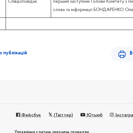
Співдоповідає:
перший заступник Голови Комітету з п
слова та інформації БОНДАРЕНКО Оле
 публікацій
В
Фейсбук
(Твіттер)
Ютьюб
Інстагр
Управління з питань звернень громадян