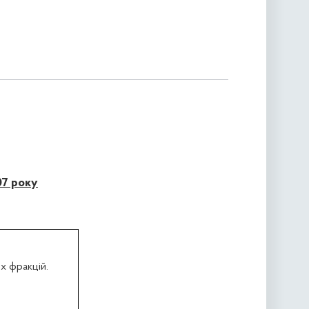
07 року
х фракцій.