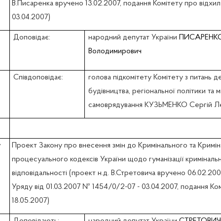
В.Писаренка вручено 13.02.2007, подання Комітету про відхи
03.04.2007)
Доповідає:
народний депутат України
ПИСАРЕНКО
Володимирович
Співдоповідає:
голова підкомітету Комітету з питань 
будівництва, регіональної політики та 
самоврядування КУЗЬМЕНКО Сергій Л
w
Проект Закону про внесення змін до Кримінального та Кримін
процесуального кодексів України щодо гуманізації криміналь
відповідальності (проект н.д. В.Стретовича вручено 06.02.200
Уряду вiд 01.03.2007 № 1454/0/2-07 - 03.04.2007, подання Ком
18.05.2007)