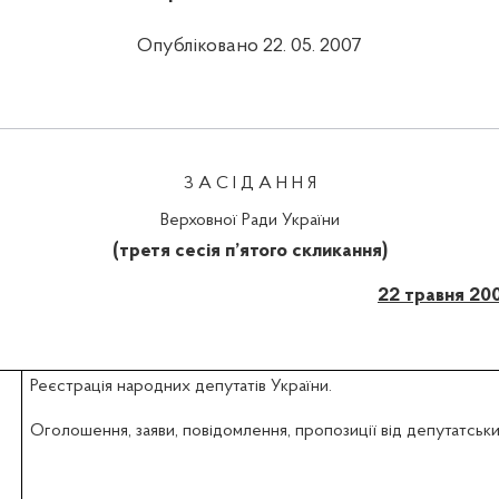
Опубліковано 22. 05. 2007
З А С І Д А Н Н Я
Верховної Ради України
(третя сесія п’ятого скликання)
22 травня 20
Реєстрація народних депутатів України.
Оголошення, заяви, повідомлення, пропозиції від депутатськи