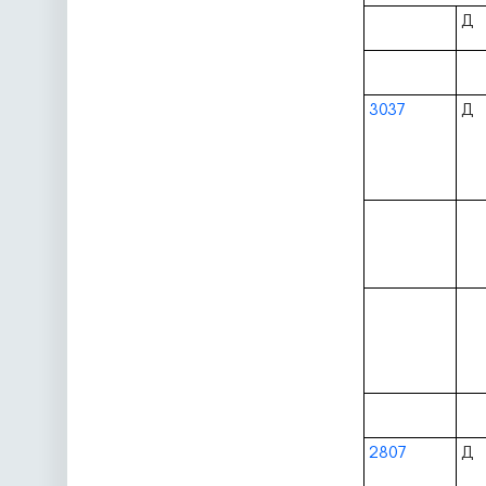
Д
3037
Д
2807
Д