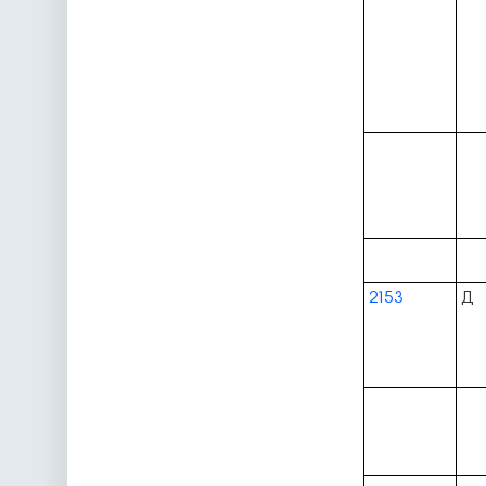
2153
Д