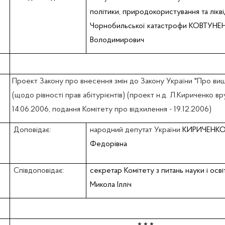
політики, природокористування та ліквід
Чорнобильської катастрофи КОВТУНЕ
Володимирович
Проект Закону про внесення змін до Закону України "Про вищ
(щодо рівності прав абітурієнтів) (проект н.д. Л.Кириченко в
14.06.2006, подання Комітету про відхилення - 19.12.2006)
Доповідає:
народний депутат України
КИРИЧЕНКО
Федорівна
Співдоповідає:
секретар Комітету з питань науки i о
Микола Ілліч