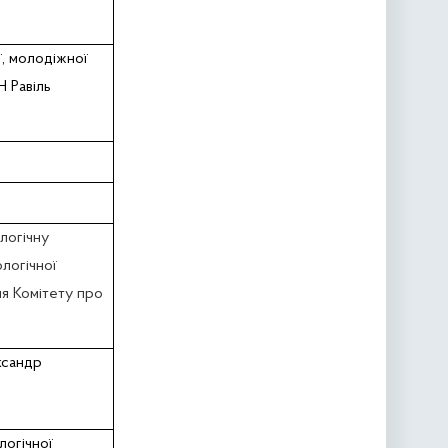
ї, молодіжної
 Равіль
логічну
логічної
ня Комітету про
сандр
логічної