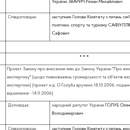
України ЗВАРИЧ Роман Михайлович
Співдоповідає:
заступник Голови Комітету з питань сім'
політики, спорту та туризму САФІУЛЛІН
Сафович
* * *
Проект Закону про внесення змін до Закону України "Про еко
експертизу" (щодо повноважень громадськості та об'єктів еко
експертизи) (проект н.д. О.Голуба вручено 18.10.2006, подан
відхилення - 14.11.2006)
Доповідає:
народний депутат України
ГОЛУБ Олек
Володимирович
Співдоповідає:
заступник Голови Комітету з питань еко