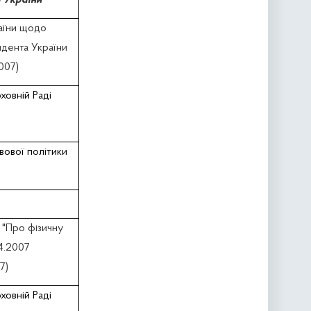
 України
раїни щодо
идента України
2007)
ховній Раді
вової політики
 "Про фізичну
4.2007
7)
ховній Раді