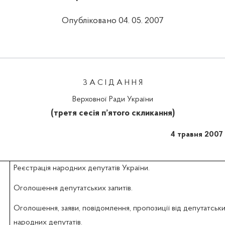
Опубліковано 04. 05. 2007
З А С І Д А Н Н Я
Верховної Ради України
(третя сесія п’ятого скликання)
4 травня 2007
Реєстрація народних депутатів України.
Оголошення депутатських запитів.
Оголошення, заяви, повідомлення, пропозиції від депутатськи
народних депутатів.