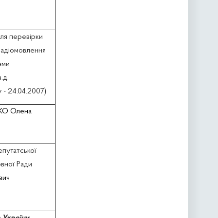
для перевірки
 радіомовлення
ями
.д.
 - 24.04.2007)
О Олена
епутатської
овної Ради
вич