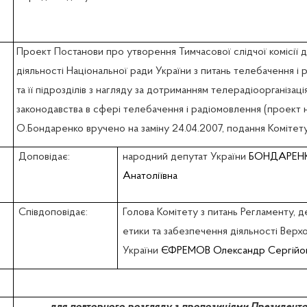
Проект Постанови про утворення Тимчасової слідчої комісії 
діяльності Національної ради України з питань телебачення і
та її підрозділів з нагляду за дотриманням телерадіоорганізаці
законодавства в сфері телебачення і радіомовлення (проект н
О.Бондаренко вручено на заміну 24.04.2007, подання Комітету
Доповідає:
народний депутат України
БОНДАРЕНК
Анатоліївна
Співдоповідає:
Голова Комітету з питань Регламенту, д
етики та забезпечення діяльності Верх
України
ЄФРЕМОВ Олександр Сергійо