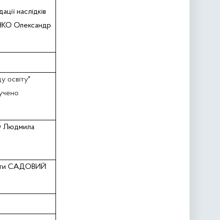
ації наслiдкiв
НКО Олександр
у освіту"
ручено
 Людмила
світи САДОВИЙ