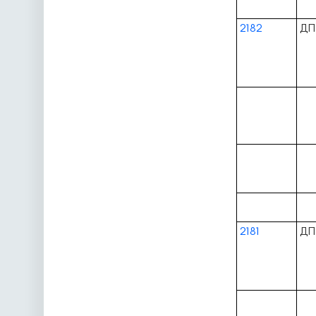
2182
ДП
2181
ДП