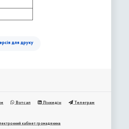
ерсія для друку
ам
Вотсап
Лінкедін
Телеграм
лектронний кабінет громадянина