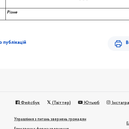
* * *
Різне
 публікацій
В
Фейсбук
(Твіттер)
Ютьюб
Інстагр
Управління з питань звернень громадян
Е