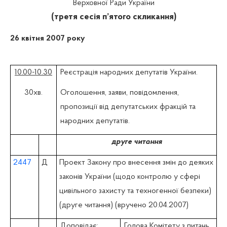
Верховної Ради України
(третя сесія п’ятого скликання)
26 квітня 2007 року
10.00-10.30
Реєстрація народних депутатів України.
30хв.
Оголошення, заяви, повідомлення,
пропозиції від депутатських фракцій та
народних депутатів.
друге читання
2447
Д
Проект Закону про внесення змін до деяких
законів України (щодо контролю у сфері
цивільного захисту та техногенної безпеки)
(друге читання) (вручено 20.04.2007)
Доповідає:
Голова Комітету з питань