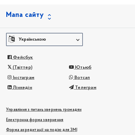
Мапа сайту
Українською
Фейсбук
(Твіттер)
Ютьюб
Інстаграм
Вотсап
Лінкедін
Телеграм
Управління з питань звернень громадян
Електронна форма звернення
Форма акредитації на подію для ЗМІ