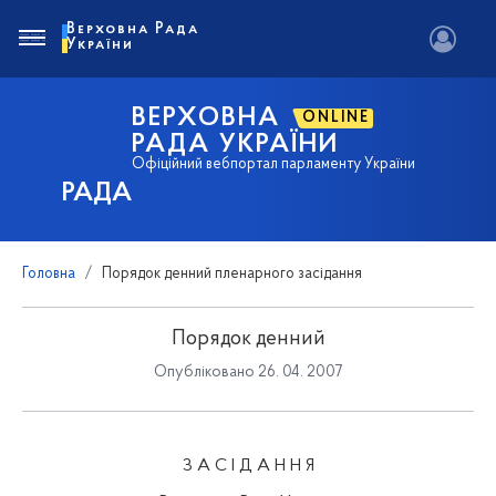
Верховна Рада
України
ВЕРХОВНА
ONLINE
РАДА УКРАЇНИ
Офіційний вебпортал парламенту України
РАДА
Головна
Порядок денний пленарного засідання
Порядок денний
Опубліковано 26. 04. 2007
З А С І Д А Н Н Я