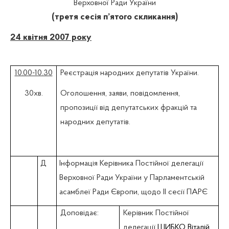
Верховної Ради України
(третя сесія п’ятого скликання)
24 квітня 2007 року
10.00-10.30
Реєстрація народних депутатів України.
30хв.
Оголошення, заяви, повідомлення,
пропозиції від депутатських фракцій та
народних депутатів.
Д
Інформація Керівника Постійної делегації
Верховної Ради України у Парламентській
асамблеї Ради Європи, щодо II сесії ПАРЄ
Доповідає:
Керівник Постійної
делегації
ШИБКО Віталій