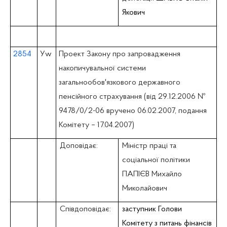
Якович
2854
У
w
Проект Закону про запровадження
накопичувальної системи
загальнообов'язкового державного
пенсійного страхування (вiд 29.12.2006 №
9478/0/2-06 вручено 06.02.2007, подання
Комітету – 17.04.2007)
Доповідає:
Міністр праці та
соціальної політики
ПАПІЄВ Михайло
Миколайович
Співдоповідає:
заступник Голови
Комітету з питань фiнансiв