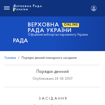
Верховна Рада
України
ВЕРХОВНА
ONLINE
РАДА УКРАЇНИ
Офіційний вебпортал парламенту України
РАДА
Головна
Порядок денний пленарного засідання
Порядок денний
Опубліковано 24. 04. 2007
З А С І Д А Н Н Я