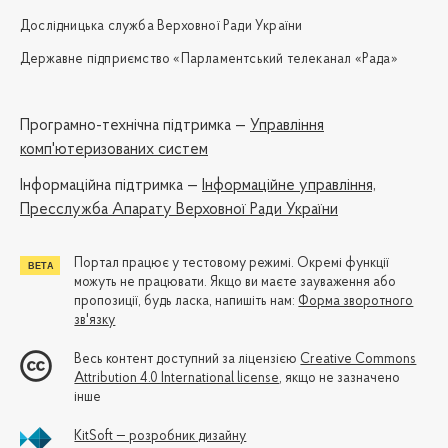
Дослідницька служба Верховної Ради України
Державне підприємство «Парламентський телеканал «Рада»
Програмно-технічна підтримка —
Управління
комп'ютеризованих систем
Iнформаційна підтримка —
Інформаційне управління,
Пресслужба Апарату Верховної Ради України
Портал працює у тестовому режимі. Окремі функції
можуть не працювати. Якщо ви маєте зауваження або
пропозиції, будь ласка, напишіть нам:
Форма зворотного
зв'язку
Весь контент доступний за ліцензією
Creative Commons
Attribution 4.0 International license
, якщо не зазначено
інше
KitSoft — розробник дизайну