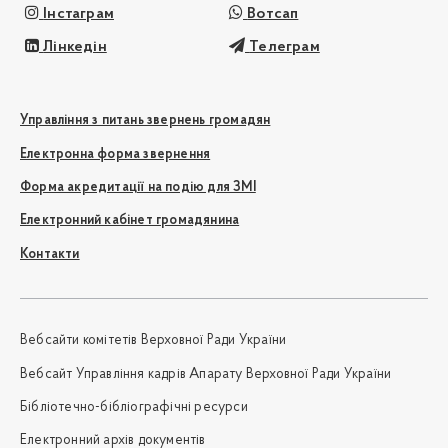
Інстаграм
Вотсап
Лінкедін
Телеграм
Управління з питань звернень громадян
Електронна форма звернення
Форма акредитації на подію для ЗМІ
Електронний кабінет громадянина
Контакти
Вебсайти комітетів Верховної Ради України
Вебсайт Управління кадрів Апарату Верховної Ради України
Бібліотечно-бібліографічні ресурси
Електронний архів документів