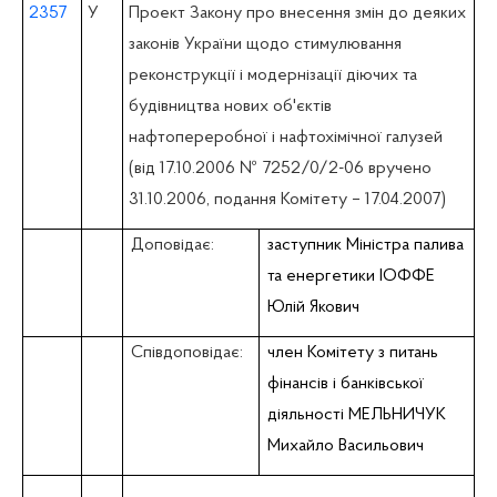
2357
У
Проект Закону про внесення змін до деяких
законів України щодо стимулювання
реконструкції і модернізації діючих та
будівництва нових об'єктів
нафтопереробної і нафтохімічної галузей
(вiд 17.10.2006 № 7252/0/2-06 вручено
31.10.2006, подання Комітету – 17.04.2007)
Доповідає:
заступник Міністра палива
та енергетики ІОФФЕ
Юлій Якович
Співдоповідає:
член Комітету з питань
фiнансiв i банківської
діяльності МЕЛЬНИЧУК
Михайло Васильович