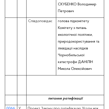
СКУБЕНКО Володимир
Петрович
Співдоповідає:
голова підкомітету
Комітету з питань
екологічної політики,
природокористування та
ліквідації наслiдкiв
Чорнобильської
катастрофи ДАНІЛІН
Микола Олексійович
питання ратифікації
0066
У
Проект Закону про ратифікацію Угоди між