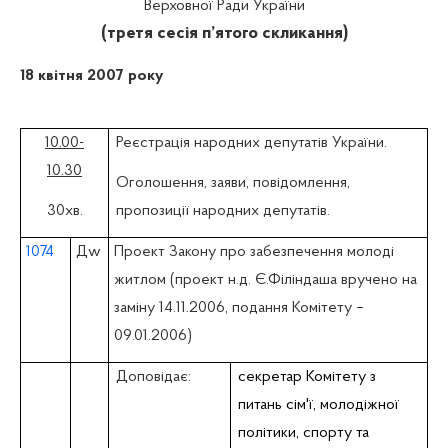
Верховної Ради України
(третя сесія п’ятого скликання)
18 квітня 2007 року
10.00-
Реєстрація народних депутатів України.
10.30
Оголошення, заяви, повідомлення,
30хв.
пропозиції народних депутатів.
1074
Д
w
Проект Закону про забезпечення молоді
житлом (проект н.д. Є.Філіндаша вручено на
заміну 14.11.2006, подання Комітету –
09.01.2006)
Доповідає:
секретар Комітету з
питань сім'ї, молодіжної
політики, спорту та