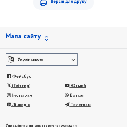
Версія для друку
Мапа сайту
Українською
Фейсбук
(Твіттер)
Ютьюб
Інстаграм
Вотсап
Лінкедін
Телеграм
Управління з питань звернень громадян