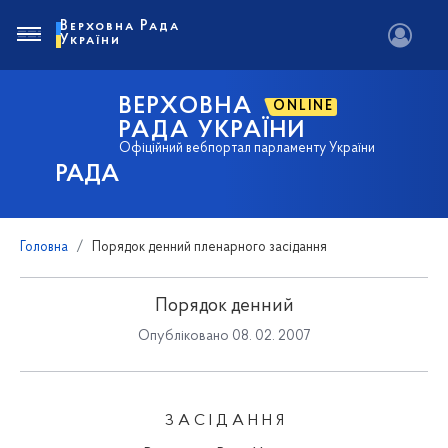
Верховна Рада
України
ВЕРХОВНА
ONLINE
РАДА УКРАЇНИ
Офіційний вебпортал парламенту України
РАДА
Головна
Порядок денний пленарного засідання
Порядок денний
Опубліковано 08. 02. 2007
З А С І Д А Н Н Я