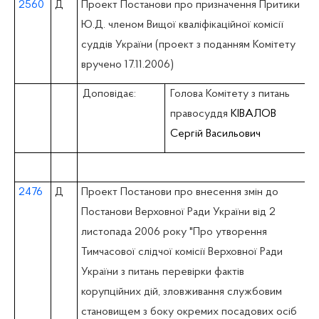
2560
Д
Проект Постанови про призначення Притики
Ю.Д. членом Вищої кваліфікаційної комісії
суддів України (проект з поданням Комітету
вручено 17.11.2006)
Доповідає:
Голова Комітету з питань
правосуддя
КІВАЛОВ
Сергій Васильович
2476
Д
Проект Постанови про внесення змін до
Постанови Верховної Ради України від 2
листопада 2006 року "Про утворення
Тимчасової слідчої комісії Верховної Ради
України з питань перевірки фактів
корупційних дій, зловживання службовим
становищем з боку окремих посадових осіб