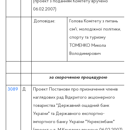
(проект з поданням Комітету вручено
06.02.2007)
Доповідає:
Голова Комітету з питань
сім'ї, молодіжної політики,
спорту та туризму
ТОМЕНКО Микола
Володимирович
за скороченою процедурою
3089
Д
Проект Постанови про призначення членів
наглядових рад Відкритого акціонерного
товариства "Державний ощадний банк
України" та Державного експортно-
імпортного банку України "Укрексімбанк"
(проект н.д. М.Круглова вручено 06.02.2007)