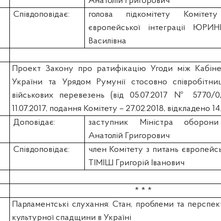
Анатолій Григорович
Співдоповідає:
голова підкомітету Коміте
європейської інтеграції ЮРИ
Василівна
Проект Закону про ратифікацію Угоди між Кабінет
України та Урядом Румунії стосовно співробітни
військових перевезень (вiд 05.07.2017 № 5770/0
11.07.2017, подання Комітету – 27.02.2018, відкладено 14
Доповідає:
заступник Міністра оборон
Анатолій Григорович
Співдоповідає:
член Комітету з питань європейськ
ТІМІШ Григорій Іванович
* * *
Парламентські слухання: Стан, проблеми та перспе
культурної спадщини в Україні