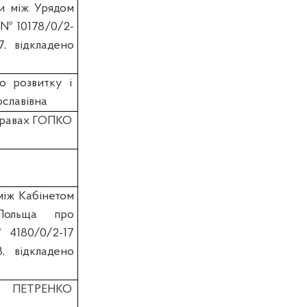
и між Урядом
7 № 10178/0/2-
7, відкладено
о розвитку і
славівна
справах ГОПКО
між Кабінетом
Польща про
№ 4180/0/2-17
8, відкладено
и ПЕТРЕНКО