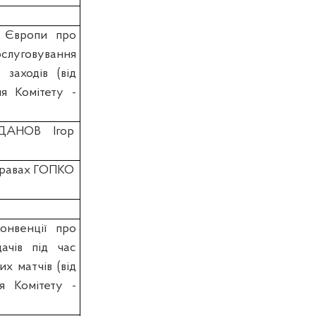
и Європи про
бслуговування
заходів (вiд
ня Комітету -
ЖДАНОВ Ігор
справах ГОПКО
онвенції про
ачів під час
х матчів (вiд
я Комітету -