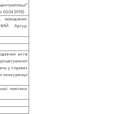
централізації"
 03.04.2018)
, молодіжної
ТНИЙ Артур
одавчих актів
цесуальної
ень у справах
ї конкуренції
чної політики