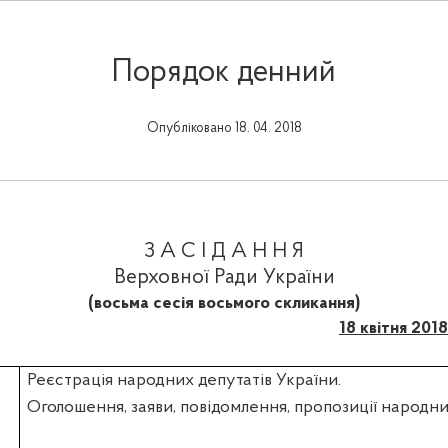
Порядок денний
Опубліковано 18. 04. 2018
З А С І Д А Н Н Я
Верховної Ради України
(восьма сесія восьмого скликання)
18 квітня 201
Реєстрація народних депутатів України.
Оголошення, заяви, повідомлення, пропозиції народни