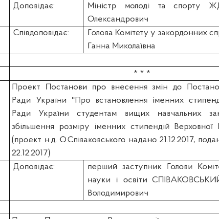
Доповідає:
Міністр молоді та спорту 
Олександрович
Співдоповідає:
Голова Комітету у закордонних 
Ганна Миколаївна
* * *
Проект Постанови про внесення змін до Постано
Ради України "Про встановлення іменних стипенд
Ради України студентам вищих навчальних зак
збільшення розміру іменних стипендій Верховної 
(проект н.д. О.Співаковського надано 21.12.2017, пода
22.12.2017)
Доповідає:
перший заступник Голови Коміт
науки і освіти СПІВАКОВСЬКИ
Володимирович