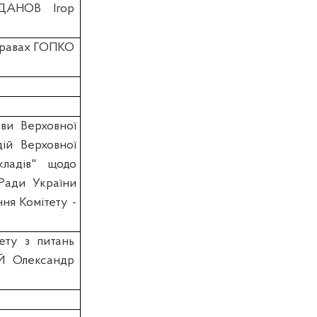
ЖДАНОВ Ігор
справах ГОПКО
ви Верховної
ій Верховної
ладів" щодо
Ради України
ння Комітету -
ету з питань
Й Олександр