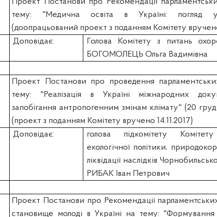
Проект Постанови про Рекомендації парламентськи
тему: "Медична освіта в Україні: погляд 
(доопрацьований проект з поданням Комітету вручено
Доповідає:
Голова Комітету з питань охор
БОГОМОЛЕЦЬ Ольга Вадимівна
Проект Постанови про проведення парламентськи
тему: "Реалізація в Україні міжнародних док
запобігання антропогенним змінам клімату" (20 груд
(проект з поданням Комітету вручено 14.11.2017)
Доповідає:
голова підкомітету Коміте
екологічної політики, природоко
ліквідації наслідків Чорнобильськ
РИБАК Іван Петрович
Проект Постанови про Рекомендації парламентськи
становище молоді в Україні на тему: "Формування 