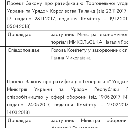
Проект Закону про ратифікацію Торговельної угод
України та Урядом Королівства Таїланд (вiд 23.11.201
17 надано 28.11.2017, подання Комітету – 19.12.201
05.04.2018)
Доповідає:
заступник Міністра економічног
торгівлі МИКОЛЬСЬКА Наталія Яро
Співдоповідає:
Голова Комітету у закордонних 
Ганна Миколаївна
Проект Закону про ратифікацію Генеральної Угоди 
Міністрів України та Урядом Республіки 
співробітництво у сфері оборони (вiд 19.05.2017 
надано 24.05.2017, подання Комітету – 27.02.201
14.03.2018)
Доповідає:
заступник Міністра оборон