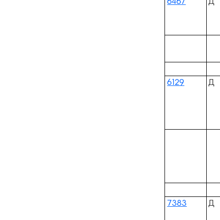
6467
Д
6129
Д
7383
Д