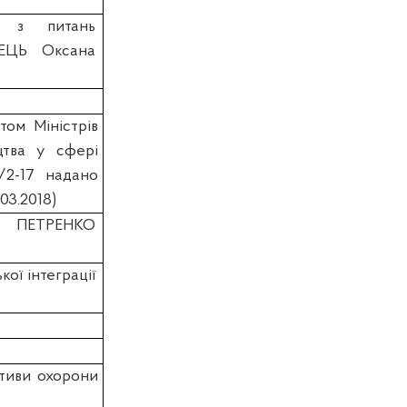
ту з питань
НЕЦЬ Оксана
ом Міністрів
цтва у сфері
/2-17 надано
.03.2018)
и ПЕТРЕНКО
ої інтеграції
ктиви охорони