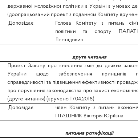
державної молодіжної політики в Україні в умовах де
(доопрацьований проект з поданням Комітету вручено
Доповідає:
Голова Комітету з питань сім’ї
політики та спорту ПАЛА
Леонідович
друге читання
Проект Закону про внесення змін до деяких закон
України щодо забезпечення принципів про
справедливості та підвищення ефективності провадж
про порушення законодавства про захист економічно
(друге читання) (вручено 17.04.2018)
Доповідає:
член Комітету з питань економі
ПТАШНИК Вікторія Юріївна
питання ратифікації