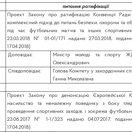
питання ратифікації
Проект Закону про ратифікацію Конвенції Рад
комплексний підхід до питань безпеки, охорони та о
під час футбольних матчів та інших спортивних 
23.03.2018 № 01-01/171 надано 27.03.2018, подан
17.04.2018)
Доповідає:
Міністр молоді та спорту 
Олександрович
Співдоповідає:
Голова Комітету у закордонних 
Ганна Миколаївна
Проект Закону про денонсацію Європейської К
насильство та неналежну поведінку з боку гляд
проведення спортивних заходів, і зокрема футбольни
23.06.2017 № 1-1/323 надано 04.07.2017, поданн
17.04.2018)