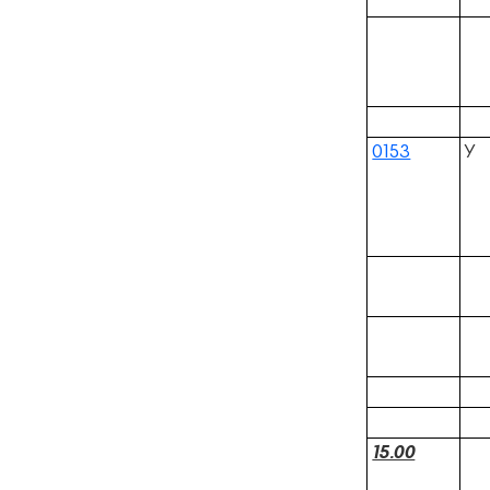
0153
У
15.00