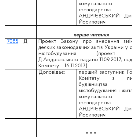
комунального
господарства
АНДРІЄВСЬКИЙ Дмит
Йосипович
перше читання
7085
Д
Проект Закону про внесення змін
деяких законодавчих актів України у сф
містобудування (проект н.
Д.Андрієвського надано 11.09.2017, пода
Комітету – 16.11.2017)
Доповідає:
перший заступник Гол
Комітету з пита
будівництва,
містобудування і житло
комунального
господарства
АНДРІЄВСЬКИЙ Дмит
Йосипович
* * *