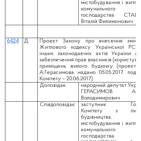
містобудування і житло
комунального
господарства СТАШ
Віталій Филимонович
6424
Д
Проект Закону про внесення змін
Житлового кодексу Української РСР
інших законодавчих актів України щ
забезпечення прав власників (користувач
приміщень жилого будинку (проект н
А.Герасимова надано 05.05.2017, пода
Комітету – 20.06.2017)
Доповідає:
народний депутат Укра
ГЕРАСИМОВ Арт
Володимирович
Співдоповідає:
заступник Голо
Комітету з пита
будівництва,
містобудування і житло
комунального
господарства