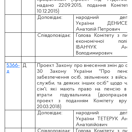
надано 22.09.2015, подання Комітет
10.12.2015)
Доповідає:
народний депут
України ДЕНИСЕН
Анатолій Петрович
Співдоповідає:
Голова Комітету з пит
економічної політи
ІВАНЧУК Андр
Володимирович
5366-
Д
Проект Закону про внесення змін до ста
д
30 Закону України "Про пенсій
забезпечення осіб, звільнених з військо
служби, та деяких інших осіб" щодо чле
сім'ї, які мають право на пенсію в р
втрати годувальника (доопрацьова
проект з поданням Комітету вруч
20.03.2018)
Доповідає:
народний депут
України ТЕТЕРУК Анд
Анатолійович
Співдоповідає:
Голова Комітету з пит