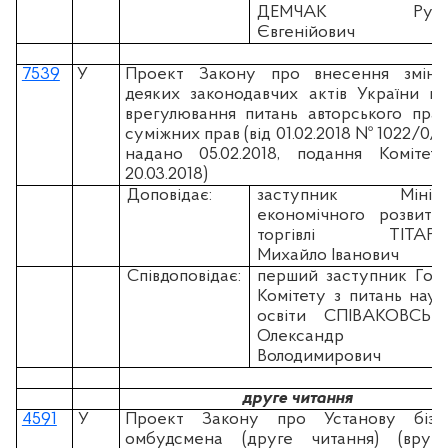
ДЕМЧАК Русл
Євгенійович
7539
У
Проект Закону про внесення змін
деяких законодавчих актів України щ
врегулювання питань авторського прав
суміжних прав (вiд 01.02.2018 № 1022/0/2
надано 05.02.2018, подання Комітет
20.03.2018)
Доповідає:
заступник Мініст
економічного розвитк
торгівлі ТІТАРЧ
Михайло Іванович
Співдоповідає:
перший заступник Гол
Комітету з питань наук
освіти СПІВАКОВСЬК
Олександр
Володимирович
друге читання
4591
У
Проект Закону про Установу бізн
омбудсмена (друге читання) (вруч