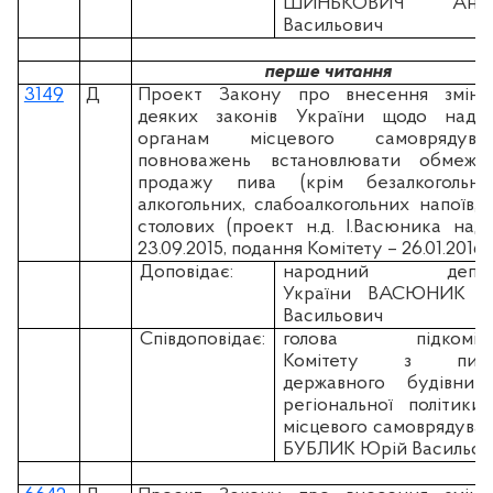
ШИНЬКОВИЧ Андр
Васильович
перше читання
3149
Д
Проект Закону про внесення змін
деяких законів України щодо нада
органам місцевого самоврядува
повноважень встановлювати обмеже
продажу пива (крім безалкогольног
алкогольних, слабоалкогольних напоїв, 
столових (проект н.д. І.Васюника над
23.09.2015, подання Комітету – 26.01.2016)
Доповідає:
народний депут
України ВАСЮНИК Іг
Васильович
Співдоповідає:
голова підкоміте
Комітету з пита
державного будівницт
регіональної політики
місцевого самоврядува
БУБЛИК Юрій Васильов