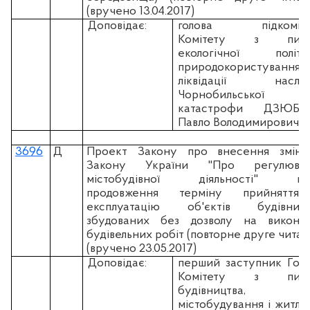
(вручено 13.04.2017)
Доповідає:
голова підкоміте
Комітету з пита
екологічної політик
природокористування
ліквідації наслідк
Чорнобильської
катастрофи ДЗЮБЛ
Павло Володимирович
3696
Д
Проект Закону про внесення змін
Закону України "Про регулюван
містобудівної діяльності" що
продовження терміну прийняття
експлуатацію об'єктів будівницт
збудованих без дозволу на викона
будівельних робіт (повторне друге читан
(вручено 23.05.2017)
Доповідає:
перший заступник Гол
Комітету з пита
будівництва,
містобудування і житло