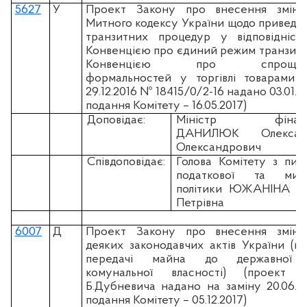
5627
У
Проект Закону про внесення змін
Митного кодексу України щодо приведе
транзитних процедур у відповідніст
Конвенцією про єдиний режим транзиту
Конвенцією про спрощен
формальностей у торгівлі товарами (
29.12.2016 № 18415/0/2-16 надано 03.01.20
подання Комітету – 16.05.2017)
Доповідає:
Міністр фінанс
ДАНИЛЮК Олексан
Олександрович
Співдоповідає:
Голова Комітету з пит
податкової та митн
політики ЮЖАНІНА Ні
Петрівна
6007
Д
Проект Закону про внесення змін
деяких законодавчих актів України (щ
передачі майна до державної 
комунальної власності) (проект н
Б.Дубневича надано на заміну 20.06.20
подання Комітету – 05.12.2017)