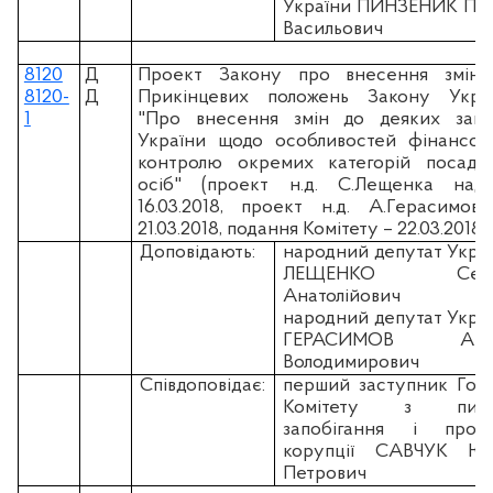
України ПИНЗЕНИК Па
Васильович
8120
Д
Проект Закону про внесення змін
8120-
Д
Прикінцевих положень Закону Укра
1
"Про внесення змін до деяких зако
України щодо особливостей фінансов
контролю окремих категорій посадо
осіб" (проект н.д. С.Лещенка над
16.03.2018, проект н.д. А.Герасимов
21.03.2018, подання Комітету – 22.03.2018)
Доповідають:
народний депутат Укра
ЛЕЩЕНКО Серг
Анатолійович
народний депутат Укра
ГЕРАСИМОВ Арт
Володимирович
Співдоповідає:
перший заступник Гол
Комітету з пита
запобігання і проти
корупції САВЧУК Юр
Петрович