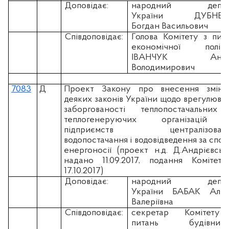
Доповідає:
народний депут
України ДУБНЕВ
Богдан Васильович
Співдоповідає:
Голова Комітету з пит
економічної політи
ІВАНЧУК Андр
Володимирович
7083
Д
Проект Закону про внесення змін
деяких законів України щодо врегулюва
заборгованості теплопостачальних
теплогенеруючих організацій 
підприємств централізовано
водопостачання і водовідведення за спож
енергоносії (проект н.д. Д.Андрієвськ
надано 11.09.2017, подання Комітет
17.10.2017)
Доповідає:
народний депут
України БАБАК Альо
Валеріївна
Співдоповідає:
секретар Комітету
питань будівництв