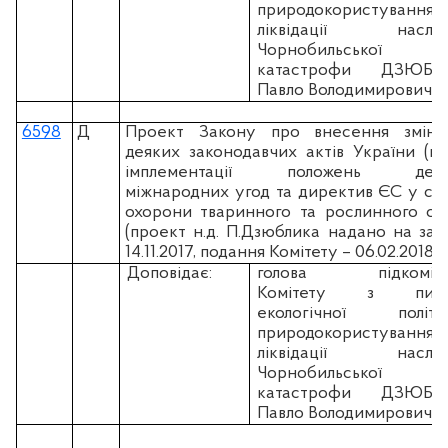
природокористування
ліквідації наслідк
Чорнобильської
катастрофи ДЗЮБЛ
Павло Володимирович
6598
Д
Проект Закону про внесення змін
деяких законодавчих актів України (щ
імплементації положень деяк
міжнародних угод та директив ЄС у сф
охорони тваринного та рослинного сві
(проект н.д. П.Дзюблика надано на зам
14.11.2017, подання Комітету – 06.02.2018)
Доповідає:
голова підкоміте
Комітету з пита
екологічної політик
природокористування
ліквідації наслідк
Чорнобильської
катастрофи ДЗЮБЛ
Павло Володимирович