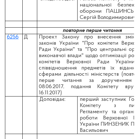
національної безпек
оборони ПАШИНСЬК
Сергій Володимирович
повторне перше читання
6256
Д
Проект Закону про внесення змін
законів України "Про комітети Верхов
Ради України" та "Про центральні орг
виконавчої влади" щодо оптимізації роб
комітетів Верховної Ради України
співвідношення предметів їх відання
сферами діяльності міністерств (повто
перше читання за дорученням в
08.06.2017, подання Комітету вруч
16.11.2017)
Доповідає:
перший заступник Гол
Комітету з пита
Регламенту та організа
роботи Верховної Ра
України ПИНЗЕНИК Па
Васильович