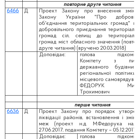
повторне друге читання
6466
Д
Проект Закону про внесення змін
Закону України "Про добровіль
об'єднання територіальних громад" щ
добровільного приєднання територіаль
громад сіл, селищ до територіаль
громад міст обласного значення (повто
друге читання) (вручено 20.03.2018)
Доповідає:
голова підкоміте
Комітету з пита
державного будівницт
регіональної політики
місцевого самоврядува
ФЕДОРУК Мико
Трохимович
перше читання
6636
Д
Проект Закону про порядок утворен
ліквідації районів, встановлення і зміни
меж (проект н.д. М.Федорука над
27.06.2017, подання Комітету – 05.12.2017)
Доповідає:
голова підкоміте