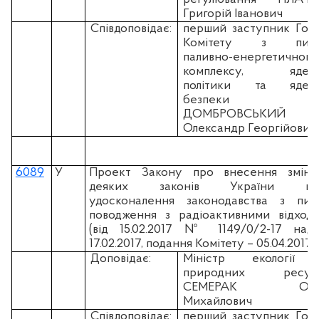
Григорій Іванович
Співдоповідає:
перший заступник Гол
Комітету з пита
паливно-енергетичного
комплексу, ядерн
політики та ядерн
безпеки
ДОМБРОВСЬКИЙ
Олександр Георгійович
6089
У
Проект Закону про внесення змін
деяких законів України що
удосконалення законодавства з пит
поводження з радіоактивними відход
(вiд 15.02.2017 № 1149/0/2-17 над
17.02.2017, подання Комітету – 05.04.2017)
Доповідає:
Міністр екології 
природних ресурс
СЕМЕРАК Ост
Михайлович
Співдоповідає:
перший заступник Гол