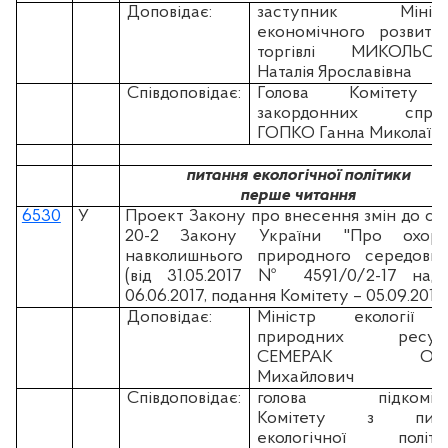
Доповідає:
заступник Мініст
економічного розвитк
торгівлі МИКОЛЬСЬ
Наталія Ярославівна
Співдоповідає:
Голова Комітету
закордонних справ
ГОПКО Ганна Миколаїв
питання екологічної політики
перше читання
6530
У
Проект Закону про внесення змін до ста
20-2 Закону України "Про охор
навколишнього природного середови
(вiд 31.05.2017 № 4591/0/2-17 над
06.06.2017, подання Комітету – 05.09.2017
Доповідає:
Міністр екології 
природних ресурс
СЕМЕРАК Ост
Михайлович
Співдоповідає:
голова підкоміте
Комітету з пита
екологічної політик