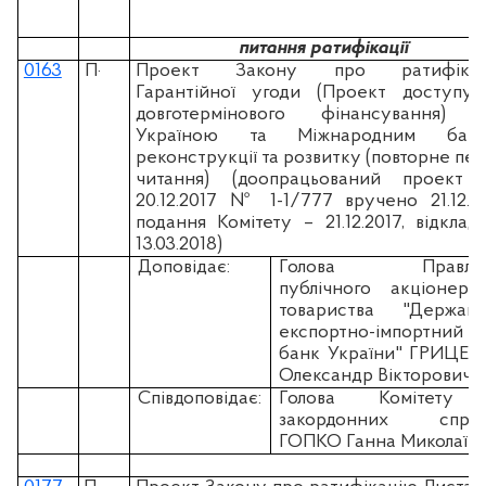
питання ратифікації
0163
П
·
Проект Закону про ратифікац
Гарантійної угоди (Проект доступу
довготермінового фінансування) 
Україною та Міжнародним банк
реконструкції та розвитку (повторне пе
читання) (доопрацьований проект 
20.12.2017 № 1-1/777 вручено 21.12.20
подання Комітету – 21.12.2017, відклад
13.03.2018)
Доповідає:
Голова Правлін
публічного акціонерн
товариства "Державн
експортно-імпортний
банк України" ГРИЦЕ
Олександр Вікторович
Співдоповідає:
Голова Комітету
закордонних справ
ГОПКО Ганна Миколаїв