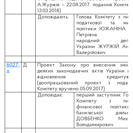
А.Журжія – 22.08.2017, подання Комітет
13.03.2018)
Доповідають:
Голова Комітету з пит
податкової та митн
політики ЮЖАНІНА Ні
Петрівна
народний депут
України ЖУРЖІЙ Андр
Валерійович
6027-
Д
Проект Закону про внесення змін
д
деяких законодавчих актів України щ
відновлення кредитуван
(доопрацьований проект з подан
Комітету вручено 05.09.2017)
Доповідає:
перший заступник Гол
Комітету з пита
фінансової політики
банківської діяльно
ДОВБЕНКО Михай
Володимирович