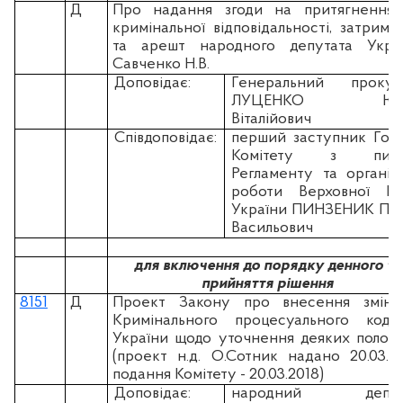
Д
Про надання згоди на притягнення
кримінальної відповідальності, затрима
та арешт народного депутата Укра
Савченко Н.В.
Доповідає:
Генеральний прокур
ЛУЦЕНКО Юр
Віталійович
Співдоповідає:
перший заступник Гол
Комітету з пита
Регламенту та організа
роботи Верховної Ра
України ПИНЗЕНИК Па
Васильович
для включення до порядку денного та
прийняття рішення
8151
Д
Проект Закону про внесення змін
Кримінального процесуального коде
України щодо уточнення деяких полож
(проект н.д. О.Сотник надано 20.03.20
подання Комітету - 20.03.2018)
Доповідає:
народний депут