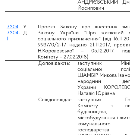
АНДРІЄВСЬКИЙ Дмит
Йосипович
7304
У
Проект Закону про внесення змін
7304-
Д
Закону України "Про житловий ф
1
соціального призначення" (вiд 16.11.201
9937/0/2-17 надано 21.11.2017, проект н
Н.Королевської – 05.12.2017, пода
Комітету – 27.02.2018)
Доповідають:
заступник Мініст
соціальної політи
ШАМБІР Микола Іванов
народний депут
України КОРОЛЕВСЬ
Наталія Юріївна
Співдоповідає:
заступник Голо
Комітету з пита
будівництва,
містобудування і житло
комунального
господарства