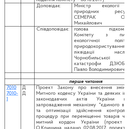
Доповідає:
Міністр екології 
природних ресурс
СЕМЕРАК Ост
Михайлович
Співдоповідає:
голова підкоміте
Комітету з пита
екологічної політик
природокористування
ліквідації наслідк
Чорнобильської
катастрофи ДЗЮБЛ
Павло Володимирович
перше читання
7010
Д
Проект Закону про внесення змін
7010-
Д
Митного кодексу України та деяких ін
1
законодавчих актів України що
запровадження механізму "єдиного вік
та оптимізації здійснення контроль
процедур при переміщенні товарів че
митний кордон України (проект н
О.Кришина надано 02.08.2017, проект н