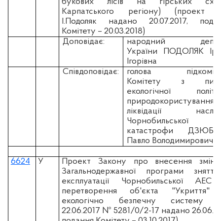
букових лісів на гірських схи
Карпатського регіону) (проект н
І.Подоляк надано 20.07.2017, пода
Комітету – 20.03.2018)
Доповідає:
народний депут
України ПОДОЛЯК Іри
Ігорівна
Співдоповідає:
голова підкоміте
Комітету з пита
екологічної політик
природокористування
ліквідації наслідк
Чорнобильської
катастрофи ДЗЮБЛ
Павло Володимирович
6624
У
Проект Закону про внесення змін
Загальнодержавної програми знятт
експлуатації Чорнобильської АЕС
перетворення об'єкта "Укриття"
екологічно безпечну систему (
22.06.2017 № 5281/0/2-17 надано 26.06.20
подання Комітету – 03.10.2017)