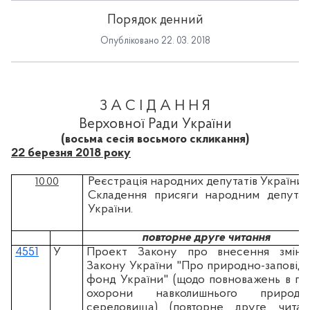
Порядок денний
Опубліковано 22. 03. 2018
З А С І Д А Н Н Я
Верховної Ради України
(восьма сесія восьмого скликання)
22 березня 2018 року
Реєстрація народних депутатів України.
10.00
Складення присяги народним депута
України.
повторне друге читання
4551
У
Проект Закону про внесення змін
Закону України "Про природно-заповід
фонд України" (щодо повноважень в гал
охорони навколишнього природн
середовища) (повторне друге читан