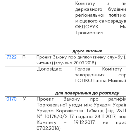
Комітету з пита
державного будівницт
регіональної політики
місцевого самоврядува
ФЕДОРУК Мико
Трохимович
друге читання
7322
П
·
Проект Закону про дипломатичну службу (др
читання) (вручено 20.03.2018)
Доповідає:
Голова Комітету
закордонних справ
ГОПКО Ганна Миколаїв
для повернення до розгляду
0170
У
Проект Закону про ратифікац
Торговельної угоди між Урядом України
Урядом Королівства Таїланд (вiд 23.11.2
№ 10178/0/2-17 надано 28.11.2017, пода
Комітету – 19.12.2017, не прийн
07.02.2018)