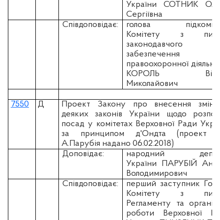
України СОТНИК Оле
Сергіївна
Співдоповідає:
голова підкоміте
Комітету з пита
законодавчого
забезпечення
правоохоронної діяльно
КОРОЛЬ Вікт
Миколайович
7550
Д
Проект Закону про внесення змін
деяких законів України щодо розпод
посад у комітетах Верховної Ради Укра
за принципом д'Ондта (проект н
А.Парубія надано 06.02.2018)
Доповідає:
народний депут
України ПАРУБІЙ Анд
Володимирович
Співдоповідає:
перший заступник Гол
Комітету з пита
Регламенту та організа
роботи Верховної Ра