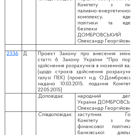
Комітету з пита
паливно-енергетичного
комплексу, ядерн
політики та ядерн
безпеки
ДОМБРОВСЬКИЙ
Олександр Георгійович
2336
Д
Проект Закону про внесення зміни
статті 6 Закону України "Про поря
здійснення розрахунків в іноземній валю
(щодо строків здійснення розрахункі
галузі ПЕК) (проект н.д. О.Домбровськ
надано 10.03.2015, подання Комітет
22.05.2015)
Доповідає:
народний депут
України ДОМБРОВСЬК
Олександр Георгійович
Співдоповідає:
заступник Голо
Комітету з пита
фінансової політики
банківської діяльно