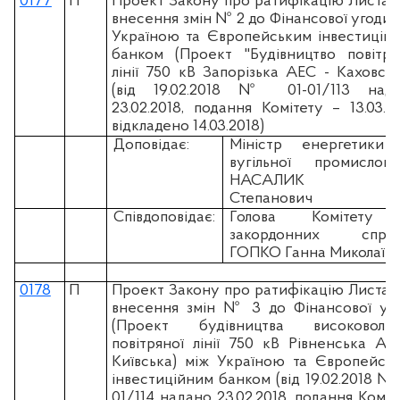
0177
П
Проект Закону про ратифікацію Листа 
внесення змін № 2 до Фінансової угоди 
Україною та Європейським інвестицій
банком (Проект "Будівництво повітря
лінії 750 кВ Запорізька АЕС - Каховськ
(вiд 19.02.2018 № 01-01/113 над
23.02.2018, подання Комітету – 13.03.20
відкладено 14.03.2018)
Доповідає:
Міністр енергетики 
вугільної промислово
НАСАЛИК Іг
Степанович
Співдоповідає:
Голова Комітету
закордонних справ
ГОПКО Ганна Миколаїв
0178
П
Проект Закону про ратифікацію Листа 
внесення змін № 3 до Фінансової уг
(Проект будівництва високовольт
повітряної лінії 750 кВ Рівненська АЕ
Київська) між Україною та Європейсь
інвестиційним банком (вiд 19.02.2018 № 
01/114 надано 23.02.2018, подання Коміт