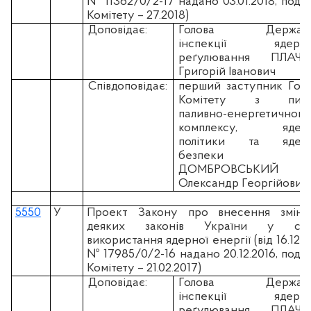
№ 11362/0/2-17 надано 03.01.2018, пода
Комітету – 27.2018)
Доповідає:
Голова Державн
інспекції ядерно
реґулювання ПЛАЧК
Григорій Іванович
Співдоповідає:
перший заступник Гол
Комітету з пита
паливно-енергетичного
комплексу, ядерн
політики та ядерн
безпеки
ДОМБРОВСЬКИЙ
Олександр Георгійович
5550
У
Проект Закону про внесення змін
деяких законів України у сфе
використання ядерної енергії (вiд 16.12.2
№ 17985/0/2-16 надано 20.12.2016, пода
Комітету – 21.02.2017)
Доповідає:
Голова Державн
інспекції ядерно
реґулювання ПЛАЧК