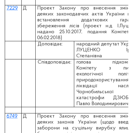
7229
Д
Проект Закону про внесення змін
деяких законодавчих актів України щ
встановлення додаткових гаран
збереження лісів (проект н.д. І.Луце
надано 25.10.2017, подання Комітет
06.02.2018)
Доповідає:
народний депутат Укра
ЛУЦЕНКО Іри
Степанівна
Співдоповідає:
голова підкоміте
Комітету з пита
екологічної політик
природокористування
ліквідації наслідк
Чорнобильської
катастрофи ДЗЮБЛ
Павло Володимирович
6749
Д
Проект Закону про внесення змін
деяких законів України (щодо введе
заборони на суцільну вирубку ялице