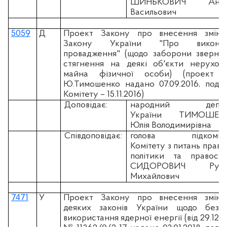
ШИНЬКОВИЧ Андр
Васильович
5059
Д
Проект Закону про внесення змін
Закону України "Про виконав
провадження" (щодо заборони зверне
стягнення на деякі об'єкти нерухом
майна фізичної особи) (проект н
Ю.Тимошенко надано 07.09.2016, пода
Комітету – 15.11.2016)
Доповідає:
народний депут
України ТИМОШЕН
Юлія Володимирівна
Співдоповідає:
голова підкоміте
Комітету з питань право
політики та правосу
СИДОРОВИЧ Русл
Михайлович
7471
У
Проект Закону про внесення змін
деяких законів України щодо безп
використання ядерної енергії (вiд 29.12.2