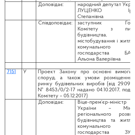
Доповідає:
народний депутат Укра
ЛУЦЕНКО Іри
Степанівна
Співдоповідає:
заступник Голо
Комітету з пита
будівництва,
містобудування і житло
комунального
господарства БАБ
Альона Валеріївна
7151
У
Проект Закону про основні вимоги
споруд, а також умови розміщення
ринку будівельних виробів (вiд 29.09.2
№ 8453/0/2-17 надано 04.10.2017, пода
Комітету – 05.12.2017)
Доповідає:
Віце-прем’єр-міністр
України – Мініс
регіонального розвит
будівництва та житло
комунального
господарства ЗУБ