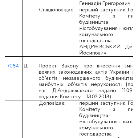
Геннадій Григорович
Співдоповідає:
перший заступник Гол
Комітету з пита
будівництва,
містобудування і житло
комунального
господарства
АНДРІЄВСЬКИЙ Дмит
Йосипович
7084
Д
Проект Закону про внесення змін
деяких законодавчих актів України щ
об'єктів незавершеного будівництва
майбутніх об'єктів нерухомості (про
н.д. Д.Андрієвського надано 11.09.20
подання Комітету – 13.03.2018)
Доповідає:
перший заступник Гол
Комітету з пита
будівництва,
містобудування і житло
комунального
господарства