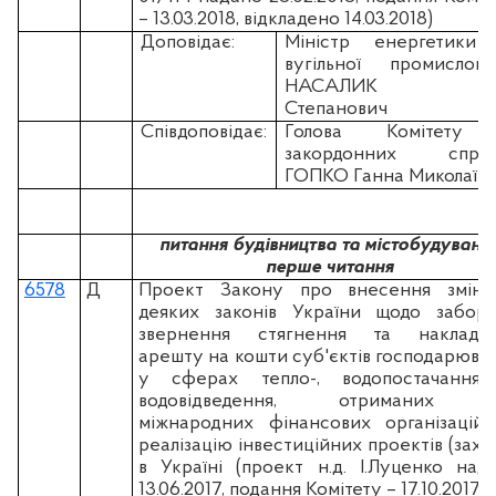
– 13.03.2018, відкладено 14.03.2018)
Доповідає:
Міністр енергетики 
вугільної промислово
НАСАЛИК Іг
Степанович
Співдоповідає:
Голова Комітету
закордонних справ
ГОПКО Ганна Миколаїв
питання будівництва та містобудуванн
перше читання
6578
Д
Проект Закону про внесення змін
деяких законів України щодо забор
звернення стягнення та накладе
арешту на кошти суб'єктів господарюва
у сферах тепло-, водопостачання
водовідведення, отриманих в
міжнародних фінансових організацій
реалізацію інвестиційних проектів (заход
в Україні (проект н.д. І.Луценко над
13.06.2017, подання Комітету – 17.10.2017)