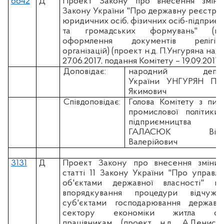
6642
Д
Проект Закону про внесення змін
Закону України "Про державну реєстра
юридичних осіб, фізичних осіб-підприєм
та громадських формувань" (що
оформлення документів релігій
організацій) (проект н.д. П.Унгуряна над
27.06.2017, подання Комітету – 19.09.2017)
Доповідає:
народний депут
України УНГУРЯН Пав
Якимович
Співдоповідає:
Голова Комітету з пит
промислової політики
підприємництва
ГАЛАСЮК Вікт
Валерійович
3131
Д
Проект Закону про внесення зміни
статті 11 Закону України "Про управлі
об'єктами державної власності" щ
впорядкування процедури відчуже
суб'єктами господарювання державн
сектору економіки житла сво
працівникам (проект н.д. А.Денисе