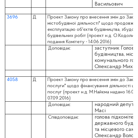
Васильович
3696
Д
Проект Закону про внесення змін до Зако
містобудівної діяльності" щодо продовжен
експлуатацію об'єктів будівництва, збудов
будівельних робіт (проект н.д. О.Кодоли н
подання Комітету - 14.06.2016)
заступник Голови 
Доповідає:
будівництва, міст
комунального го
Олександр Миха
4058
Д
Проект Закону про внесення змін до Закон
послуги" щодо фінансування діяльності це
послуг (проект н.д. М.Найєма надано 16.02
07.09.2016)
народний депута
Доповідає:
Масі
голова підкомітет
Співдоповідає:
державного будівн
та місцевого са
Олександр Волод