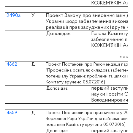
КОЖЕМ’ЯКІН Андр
2490а
У
Проект Закону про внесення змін до 
України щодо забезпечення виконанн
реалізації прав засуджених (друге чит
Доповідає:
Голова Комітету з
забезпечення пра
КОЖЕМ’ЯКІН Андр
* * *
4862
Д
Проект Постанови про Рекомендації парла
"Професійна освіта як складова забезпече
потенціалу України: проблеми та шляхи ви
Комітету вручено 05.07.2016)
перший заступник
Доповідає:
науки і освіти 
Володимирович
4859
Д
Проект Постанови про призначення у 2016
Верховної Ради України для найталановиті
поданням Комітету вручено 05.07.2016)
перший заступник
Доповідає: