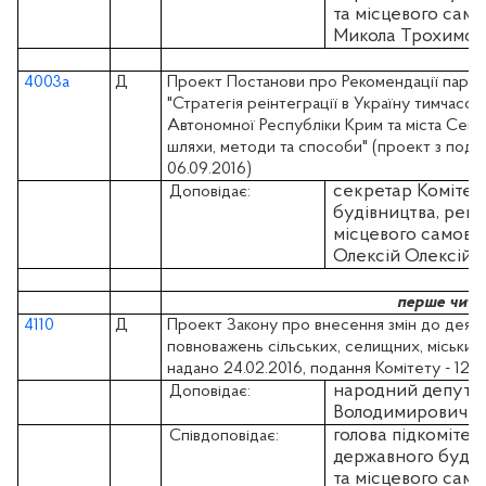
та місцевого са
Микола Трохимов
4003а
Д
Проект Постанови про Рекомендації парла
"Стратегія реінтеграції в Україну тимчасов
Автономної Республіки Крим та міста Сева
шляхи, методи та способи" (проект з пода
06.09.2016)
секретар Комітет
Доповідає:
будівництва, регі
місцевого самов
Олексій Олексійо
перше чита
4110
Д
Проект Закону про внесення змін до деяки
повноважень сільських, селищних, міських 
надано 24.02.2016, подання Комітету - 12.0
народний депута
Доповідає:
Володимирович
голова підкомітет
Співдоповідає:
державного будівн
та місцевого са