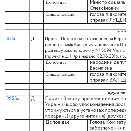
Міністр соціально
Доповідає:
Олексійович
голова підкомітет
Співдоповідає:
справах ЛУЦЕНКО
* * *
4735
Д
Проект Постанови про звернення Верховно
представників Конгресу Сполучених Штат
розгляду законопроекту № 5094 "Акт стабіл
(проект н.д. І.Фріз надано 02.06.2016, пода
народний депутат
Доповідає:
Василівна
голова підкомітет
Співдоповідає:
справах ЗАЛІЩУК
друге чита
2255а
Д
Проект Закону про внесення змін до 
України (щодо удосконалення доступу
утримуються в установах попередньо
покарань) (друге читання) (вручено 2
Доповідає:
Голова Комітету з
забезпечення пра