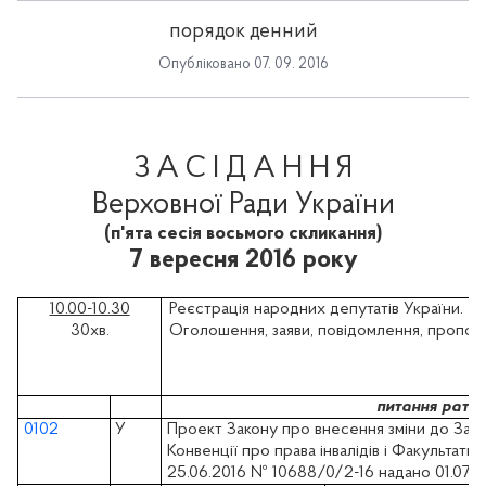
порядок денний
Опубліковано 07. 09. 2016
З А С І Д А Н Н Я
Верховної Ради України
(п'ята сесія восьмого скликання)
7 вересня 2016 року
10.00-10.30
Реєстрація народних депутатів України.
30хв.
Оголошення, заяви, повідомлення, пропози
питання ратиф
0102
У
Проект Закону про внесення зміни до Зако
Конвенції про права інвалідів і Факультати
25.06.2016 № 10688/0/2-16 надано 01.07.201