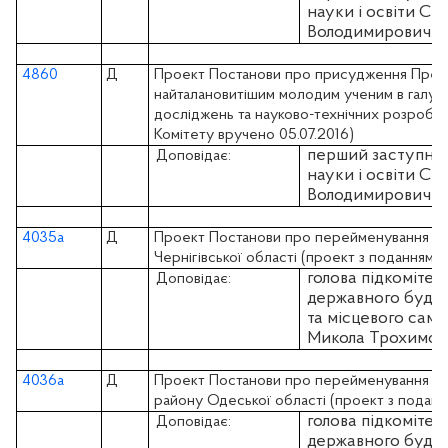
науки і освіти 
Володимирович
4860
Д
Проект Постанови про присудження Премії
найталановитішим молодим ученим в галузі
досліджень та науково-технічних розробок 
Комітету вручено 05.07.2016)
перший заступник
Доповідає:
науки і освіти 
Володимирович
4035а
Д
Проект Постанови про перейменування се
Чернігівської області (проект з поданням 
голова підкомітет
Доповідає:
державного будівн
та місцевого са
Микола Трохимов
4036а
Д
Проект Постанови про перейменування сел
району Одеської області (проект з поданн
голова підкомітет
Доповідає:
державного будівн