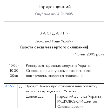
Порядок денний
Опубліковано 14. 01. 2005
З А С І Д А Н Н Я
Верховної Ради України
(шоста сесія четвертого скликання)
14 січня 2005 року
10.00-
Реєстрація народних депутатів України.
10.30
Оголошення депутатських запитів, заяв,
30хв.
повідомлень, внесення пропозицій.
4563
Д
Проект Закону про стимулювання розвитку
малих та середніх міст України
Доповідає:
народний депутат України
РУДКОВСЬКИЙ Дмитро
Олександрович