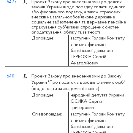
6477
Д
Проект Закону про внесення змін до деяких
законів України щодо порядку сплати єдиного
або фіксованого податку, а також страхових
внесків на загальнообов'язкове державне
соціальне забезпечення та державне пенсійне
страхування суб'єктами спрощених систем
оподаткування, обліку та звітності
Доповідає:
заступник Голови Комітету
з питань фінансів і
банківської діяльності
ТЕРЬОХІН Сергій
Анатолійович
6411
Д
Проект Закону про внесення змін до Закону
України "Про податок з доходів фізичних осіб"
(щодо плати за академічні звання)
Доповідає:
народний депутат України
ОСИКА Сергій
Григорович
Співдоповідає:
заступник Голови Комітету
з питань фінансів і
банківської діяльності
ТЕРЬОХІН Сергій