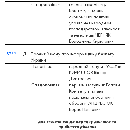
Співдоповідає:
голова підкомітету
Комітету з питань
економічної політики,
управління народним
господарством, власності
та інвестицій ЧЕРНЯК
Володимир Кирилович
5732
Д
Проект Закону про інформаційну безпеку
України
Доповідає:
народний депутат України
КИРИЛЛОВ Віктор
Дмитрович
Співдоповідає:
перший заступник Голови
Комітету з питань
національної безпеки і
оборони АНДРЕСЮК
Борис Павлович
для включення до порядку денного та
прийняття рішення