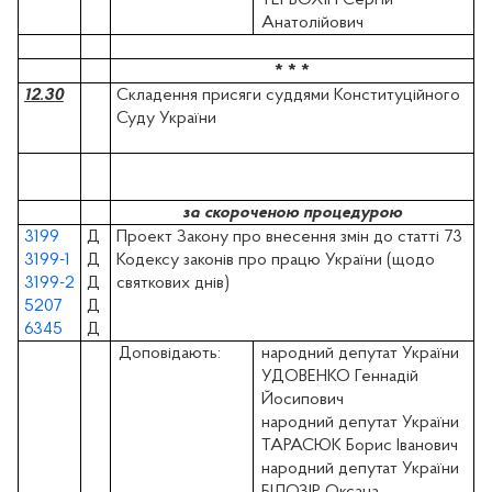
Анатолійович
* * *
12.30
Складення присяги суддями Конституційного
Суду України
за скороченою процедурою
3199
Д
Проект Закону про внесення змін до статті 73
3199-1
Д
Кодексу законів про працю України (щодо
3199-2
Д
святкових днів)
5207
Д
6345
Д
Доповідають:
народний депутат України
УДОВЕНКО Геннадій
Йосипович
народний депутат України
ТАРАСЮК Борис Іванович
народний депутат України
БІЛОЗІР Оксана