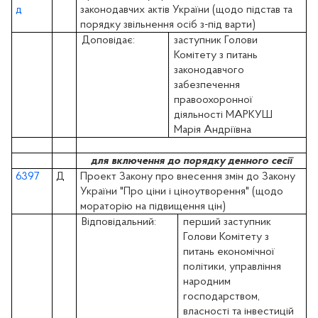
д
законодавчих актів України (щодо підстав та
порядку звільнення осіб з-під варти)
Доповідає:
заступник Голови
Комітету з питань
законодавчого
забезпечення
правоохоронної
діяльності МАРКУШ
Марія Андріївна
для включення до порядку денного сесії
6397
Д
Проект Закону про внесення змін до Закону
України "Про ціни і ціноутворення" (щодо
мораторію на підвищення цін)
Відповідальний:
перший заступник
Голови Комітету з
питань економічної
політики, управління
народним
господарством,
власності та інвестицій