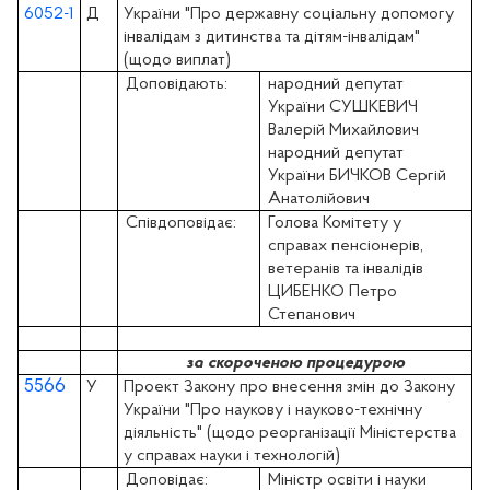
6052-1
Д
України "Про державну соціальну допомогу
інвалідам з дитинства та дітям-інвалідам"
(щодо виплат)
Доповідають:
народний депутат
України СУШКЕВИЧ
Валерій Михайлович
народний депутат
України БИЧКОВ Сергій
Анатолійович
Співдоповідає:
Голова Комітету у
справах пенсіонерів,
ветеранів та інвалідів
ЦИБЕНКО Петро
Степанович
за скороченою процедурою
5566
У
Проект Закону про внесення змін до Закону
України "Про наукову і науково-технічну
діяльність" (щодо реорганізації Міністерства
у справах науки і технологій)
Доповідає:
Міністр освіти і науки