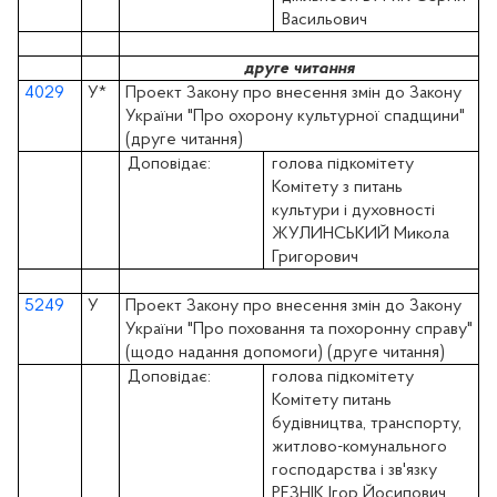
Васильович
друге читання
4029
У
*
Проект Закону про внесення змін до Закону
України "Про охорону культурної спадщини"
(друге читання)
Доповідає:
голова підкомітету
Комітету з питань
культури і духовності
ЖУЛИНСЬКИЙ Микола
Григорович
5249
У
Проект Закону про внесення змін до Закону
України "Про поховання та похоронну справу"
(щодо надання допомоги) (друге читання)
Доповідає:
голова підкомітету
Комітету питань
будівництва, транспорту,
житлово-комунального
господарства і зв'язку
РЕЗНІК Ігор Йосипович