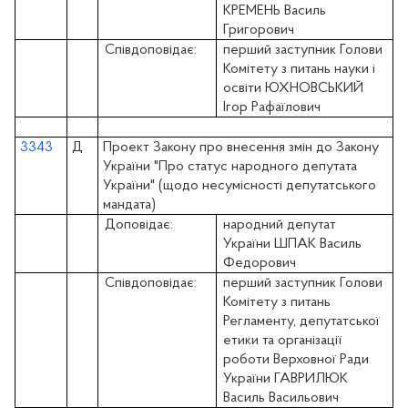
КРЕМЕНЬ Василь
Григорович
Співдоповідає:
перший заступник Голови
Комітету з питань науки і
освіти ЮХНОВСЬКИЙ
Ігор Рафаїлович
3343
Д
Проект Закону про внесення змін до Закону
України "Про статус народного депутата
України" (щодо несумісності депутатського
мандата)
Доповідає:
народний депутат
України ШПАК Василь
Федорович
Співдоповідає:
перший заступник Голови
Комітету з питань
Регламенту, депутатської
етики та організації
роботи Верховної Ради
України ГАВРИЛЮК
Василь Васильович