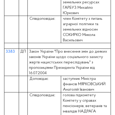
земельних ресурсах
ГАРБУЗ Михайло
Юркович
Співдоповідає:
член Комітету з питань
аграрної політики та
земельних відносин
СОКИРКО Микола
Васильович
3383
ДП
Закон України "Про внесення змін до деяких
законів України щодо соціального захисту
жертв нацистських переслідувань" з
пропозиціями Президента України від
16.07.2004
Доповідає:
заступник Міністра
фінансів МЯРКОВСЬКИЙ
Анатолій Іванович
Співдоповідає:
голова підкомітету
Комітету у справах
пенсіонерів, ветеранів та
інвалідів НАДРАГА