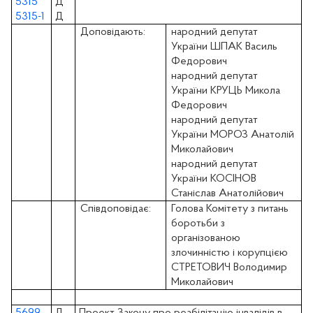
5315
Д
5315-1
Д
Доповідають:
народний депутат
України ШПАК Василь
Федорович
народний депутат
України КРУЦЬ Микола
Федорович
народний депутат
України МОРОЗ Анатолій
Миколайович
народний депутат
України КОСІНОВ
Станіслав Анатолійович
Співдоповідає:
Голова Комітету з питань
боротьби з
організованою
злочинністю і корупцією
СТРЕТОВИЧ Володимир
Миколайович
5699
Д
Проект Закону про реабілітацію інвалідів в