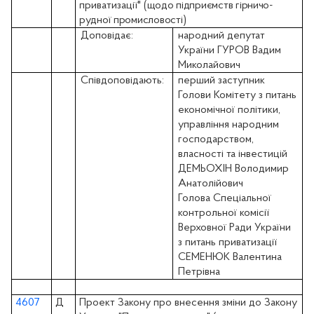
приватизації"
(щодо підприємств гірничо-
рудної промисловості)
Доповідає:
народний депутат
України ГУРОВ Вадим
Миколайович
Співдоповідають:
перший заступник
Голови Комітету з питань
економічної політики,
управління народним
господарством,
власності та інвестицій
ДЕМЬОХІН Володимир
Анатолійович
Голова Спеціальної
контрольної комісії
Верховної Ради України
з питань приватизації
СЕМЕНЮК Валентина
Петрівна
4607
Д
Проект Закону про внесення зміни до Закону