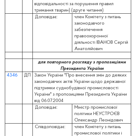
відповідальності за порушення правил
тримання тварин) (друге читання)
Доповідає:
член Комітету з питань
законодавчого
забезпечення
правоохоронної
діяльності ІВАНОВ Сергій
Анатолійович
для повторного розгляду з пропозиціями
Президента України
4346
ДП
Закон України "Про внесення змін до деяких
законодавчих актів України щодо державної
підтримки суднобудівної промисловості
України" з пропозиціями Президента України
від 06.07.2004
Доповідає:
Міністр промислової
політики НЕУСТРОЄВ
Олександр Леонідович
Співдоповідає:
член Комітету з питань
промислової політики і