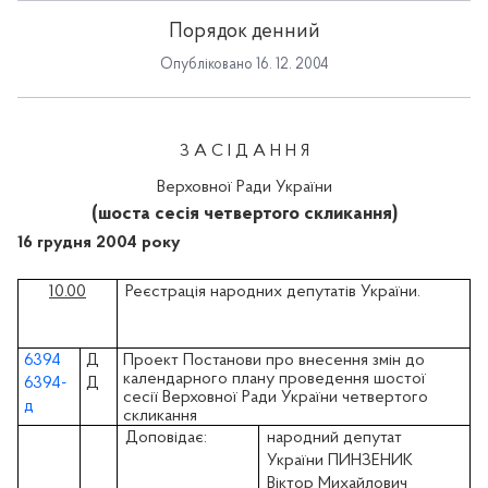
Порядок денний
Опубліковано 16. 12. 2004
З А С І Д А Н Н Я
Верховної Ради України
(шоста сесія четвертого скликання)
16 грудня 2004 року
10.00
Реєстрація народних депутатів України.
6394
Д
Проект Постанови про внесення змін до
календарного плану проведення шостої
6394-
Д
сесії Верховної Ради України четвертого
д
скликання
Доповідає:
народний депутат
України ПИНЗЕНИК
Віктор Михайлович