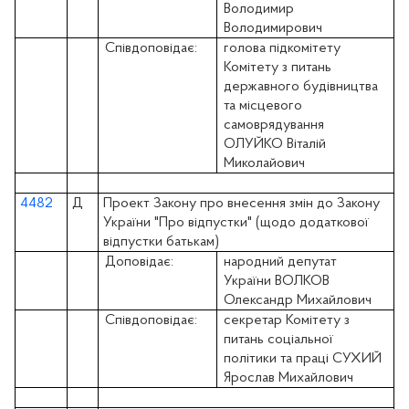
Володимир
Володимирович
Співдоповідає:
голова підкомітету
Комітету з питань
державного будівництва
та місцевого
самоврядування
ОЛУЙКО Віталій
Миколайович
4482
Д
Проект Закону про внесення змін до Закону
України "Про відпустки" (щодо додаткової
відпустки батькам)
Доповідає:
народний депутат
України ВОЛКОВ
Олександр Михайлович
Співдоповідає:
секретар Комітету з
питань соціальної
політики та праці СУХИЙ
Ярослав Михайлович