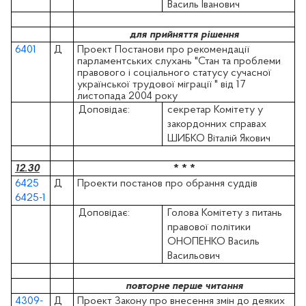
Василь Іванович
для прийняття рішення
6401
Д
Проект Постанови про рекомендації
парламентських слухань "Стан та проблеми
правового і соціального статусу сучасної
української трудової міграції " від 17
листопада 2004 року
Доповідає:
секретар Комітету у
закордонних справах
ШИБКО Віталій Якович
12.30
* * *
6425
Д
Проекти постанов про обрання суддів
6425-1
Доповідає:
Голова Комітету з питань
правової політики
ОНОПЕНКО Василь
Васильович
повторне перше читання
4309-
Д
Проект Закону про внесення змін до деяких