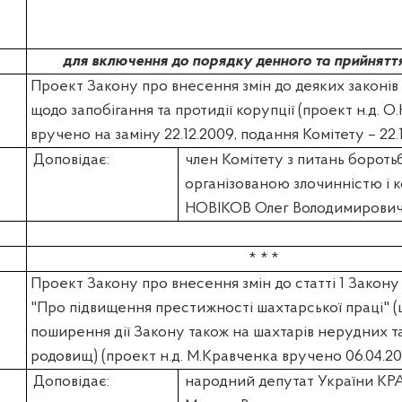
для включення до порядку денного та прийнятт
Проект Закону про внесення змін до деяких законів
щодо запобігання та протидії корупції (проект н.д. О
вручено на заміну 22.12.2009, подання Комітету – 22.
Доповідає:
член Комітету з питань бороть
організованою злочинністю і 
НОВІКОВ Олег Володимирови
* * *
Проект Закону про внесення змін до статті 1 Закону
"Про підвищення престижності шахтарської праці" 
поширення дії Закону також на шахтарів нерудних т
родовищ) (проект н.д. М.Кравченка вручено 06.04.2
Доповідає:
народний депутат України
КР