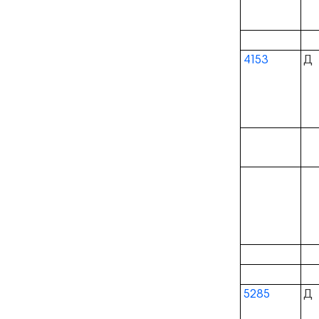
4153
Д
5285
Д