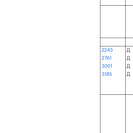
2243
Д
2761
Д
3001
Д
3185
Д