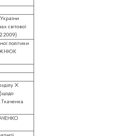
 України
ах світової
2.2009)
ної політики
СЯЖНЮК
озділу Х
 (щодо
О.Ткаченка
АЧЕНКО
рарної