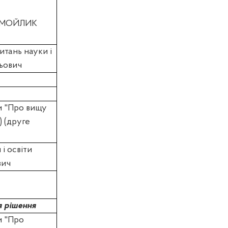
МОЙЛИК
итань науки і
ьович
и "Про вищу
) (друге
 і освіти
вич
я рішення
и "Про