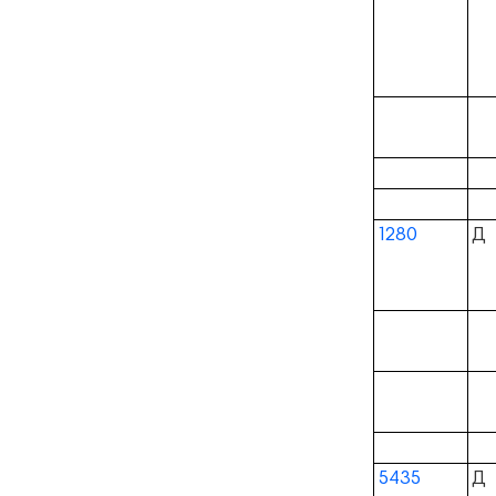
1280
Д
5435
Д