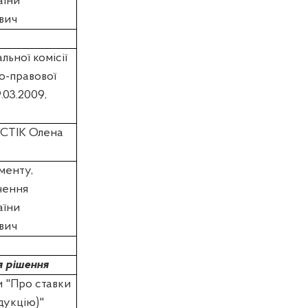
аїни
вич
ьної комісії
во-правової
.03.2009,
СТІК Олена
менту,
чення
аїни
вич
я рішення
и "Про ставки
одукцію)"