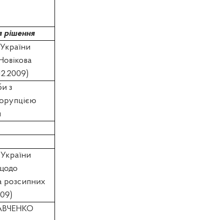
я рішення
 України
.Новікова
12.2009)
би з
корупцією
ч
 України
(щодо
а розсипних
009)
АВЧЕНКО