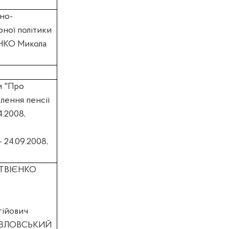
вно-
рної політики
НКО Микола
и "Про
слення пенсії
4.2008,
- 24.09.2008,
ТВІЄНКО
ійович
ВЛОВСЬКИЙ