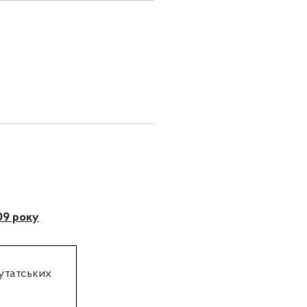
09 року
путатських