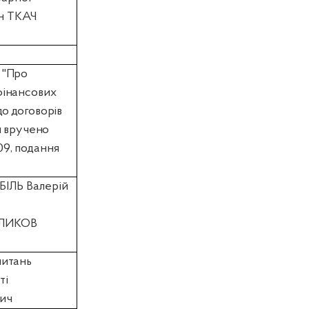
ин ТКАЧ
 "Про
фінансових
о договорів
я вручено
009, подання
БІЛЬ Валерій
УЛИКОВ
питань
ті
ич