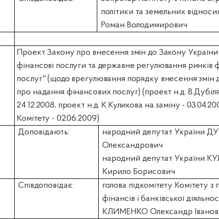
політики та земельних віднос
Роман Володимирович
Проект Закону про внесення змін до Закону України
фінансові послуги та державне регулювання ринків 
послуг" (щодо врегулювання порядку внесення змін д
про надання фінансових послуг) (проект н.д. В.Дубіл
24.12.2008, проект н.д. К.Куликова на заміну - 03.04.2
Комітету - 02.06.2009)
Доповідають:
народний депутат України ДУ
Олександрович
народний депутат України К
Кирило Борисович
Співдоповідає:
голова підкомітету Комітету з 
фінансів і банківської діяльнос
КЛИМЕНКО Олександр Іванов