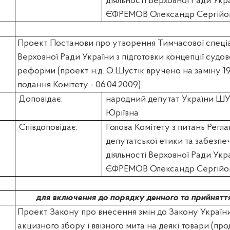
діяльності Верховної Ради Укр
ЄФРЕМОВ Олександр Сергійо
Проект Постанови про утворення Тимчасової спеціал
Верховної Ради України з підготовки концепції судо
реформи (проект н.д. О.Шустік вручено на заміну 19
подання Комітету - 06.04.2009)
Доповідає:
народний депутат України
ШУ
Юріївна
Співдоповідає:
Голова Комітету з питань Регла
депутатської етики та забезпе
діяльності Верховної Ради Укр
ЄФРЕМОВ Олександр Сергійо
для включення до порядку денного та прийнятт
Проект Закону про внесення змін до Закону Україн
акцизного збору і ввізного мита на деякі товари (пр