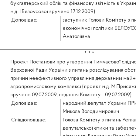
бухгалтерський облік та фінансову звітність в Україн
н.д. І.Белоусової вручено 17.12.2009)
Доповідає:
заступник Голови Комітету з п
економічної політики БЕЛОУС
Анатоліївна
* * *
Проект Постанови про утворення Тимчасової слідчої
Верховної Ради України з питань розслідування обст
причин неефективного управління державним майн
агропромисловому комплексі (проект н.д. М.Прися
вручено 09.07.2009, подання Комітету - 09.07.2009)
Доповідає:
народний депутат України
ПР
Микола Володимирович
Співдоповідає:
Голова Комітету з питань Регла
депутатської етики та забезпе