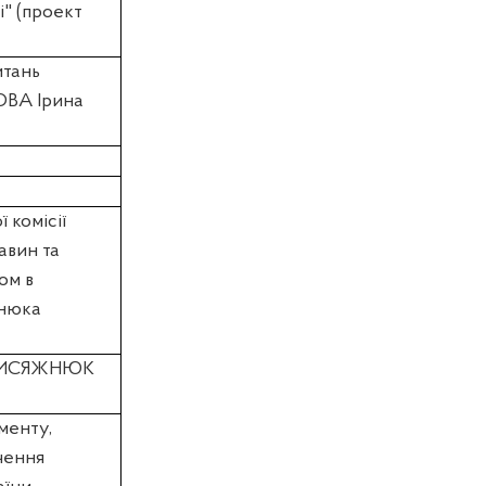
і" (проект
итань
ОВА Ірина
 комісії
авин та
ом в
жнюка
ИСЯЖНЮК
менту,
чення