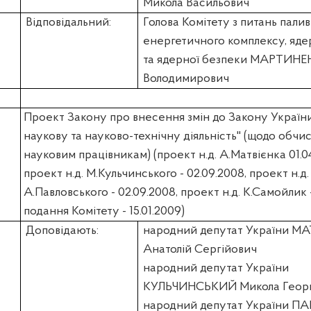
Микола Васильович
Відповідальний:
Голова Комітету з питань пали
енергетичного комплексу, яде
та ядерної безпеки МАРТИНЕ
Володимирович
Проект Закону про внесення змін до Закону Україн
наукову та науково-технічну діяльність" (щодо обчи
науковим працівникам) (проект н.д. А.Матвієнка 01.0
проект н.д. М.Кульчинського - 02.09.2008, проект н.д.
А.Павловського - 02.09.2008, проект н.д. К.Самойлик 
подання Комітету - 15.01.2009)
Доповідають:
народний депутат України
МА
Анатолій Сергійович
народний депутат України
КУЛЬЧИНСЬКИЙ Микола Георг
народний депутат України
ПА