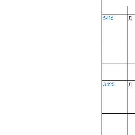
5416
Д
3425
Д