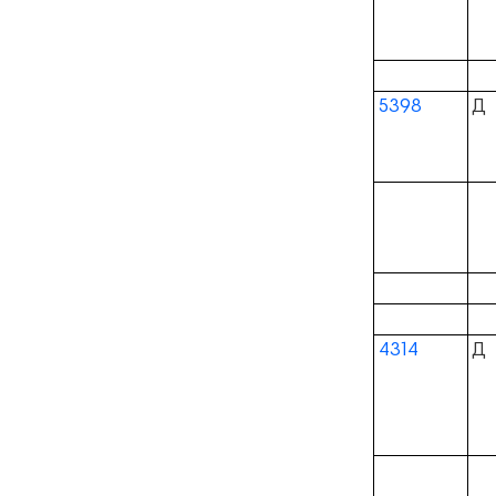
5398
Д
4314
Д