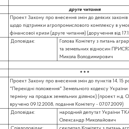
друге читання
Проект Закону про внесення змін до деяких законів
щодо підтримки агропромислового комплексу в умов
фінансової кризи (друге читання) (доручення від 17.1
Доповідає:
Голова Комітету з питань аграр
та земельних відносин ПРИ
Микола Володимирович
* * *
Проект Закону про внесення змін до пунктів 14, 15 р
"Перехідні положення" Земельного кодексу України
терміну на продаж земельних ділянок) (проект н.д. 
вручено 09.12.2008, подання Комітету - 07.07.2009)
Доповідає:
народний депутат України
ТК
Олександр Миколайович
Співдоповідає:
секретар Комітету з питань аг