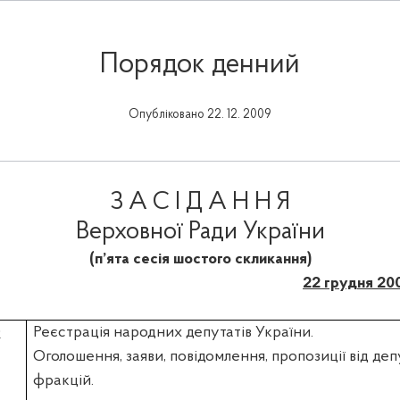
Порядок денний
Опубліковано 22. 12. 2009
З А С І Д А Н Н Я
Верховної Ради України
(п’ята сесія шостого скликання)
22 грудня 20
0
Реєстрація народних депутатів України.
Оголошення, заяви, повідомлення, пропозиції від де
фракцій.