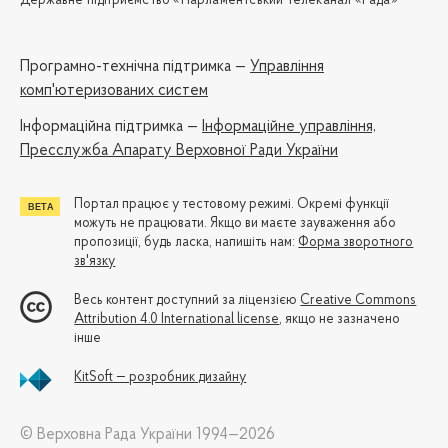
Державне підприємство «Парламентський телеканал «Рада»
Програмно-технічна підтримка —
Управління
комп'ютеризованих систем
Iнформаційна підтримка —
Інформаційне управління,
Пресслужба Апарату Верховної Ради України
Портал працює у тестовому режимі. Окремі функції
можуть не працювати. Якщо ви маєте зауваження або
пропозиції, будь ласка, напишіть нам:
Форма зворотного
зв'язку
Весь контент доступний за ліцензією
Creative Commons
Attribution 4.0 International license
, якщо не зазначено
інше
KitSoft — розробник дизайну
© Верховна Рада України 1994—2026