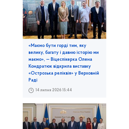
«Маємо бути горді тим, яку
велику, багату і давню історію ми
маємо», — Віцеспікерка Олена
Кондратюк відкрила виставку
«Острозька реліквія» у Верховній
Раді
14 липня 2026 15:44