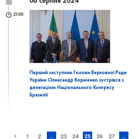
08 серпня 2024
21:00
Перший заступник Голови Верховної Ради
України Олександр Корнієнко зустрівся з
делегацією Національного Конгресу
Бразилії
1
2
...
23
24
25
26
27
...