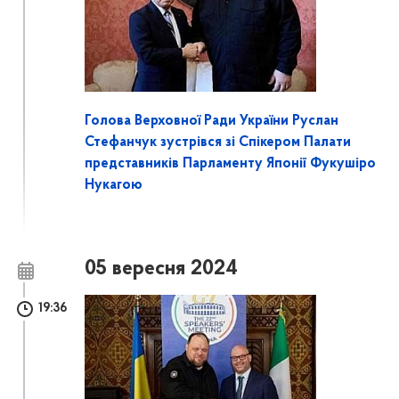
Голова Верховної Ради України Руслан
Стефанчук зустрівся зі Спікером Палати
представників Парламенту Японії Фукушіро
Нукагою
05 вересня 2024
19:36