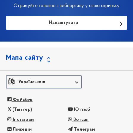
Отримуйте головне з вебпорталу у свою скриньку
Налаштувати
Мапа сайту
Українською
Фейсбук
(Твіттер)
Ютьюб
Інстаграм
Вотсап
Лінкедін
Телеграм