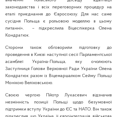
вивченні польського досвіду адаптації
законодавства і всіх переговорних процедур на
етапі приєднання до Євросоюзу. Для нас саме
сусідня Польща є рольовою моделлю в цьому
питанні»,
–
підкреслила Віцеспікерка Олена
Кондратюк.
Сторони також обговорили підготовку до
проведення в Києві наступної сесії Парламентської
асамблеї Україна-Польща, яку очолюють
Заступниця Голови Верховної Ради України Олена
Кондратюк разом із Віцемаршалком Сейму Польщі
Монікою Веліховською.
Своєю чергою Пйотр Лукасевич відзначив
незмінність позиції Польщі щодо безумовної
підтримки вступу України до ЄС та НАТО. Він також
підкреслив, що Україна, її євроінтеграція, військова