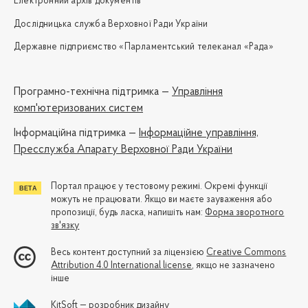
Електронний архів документів
Дослідницька служба Верховної Ради України
Державне підприємство «Парламентський телеканал «Рада»
Програмно-технічна підтримка —
Управління
комп'ютеризованих систем
Iнформаційна підтримка —
Інформаційне управління,
Пресслужба Апарату Верховної Ради України
Портал працює у тестовому режимі. Окремі функції
можуть не працювати. Якщо ви маєте зауваження або
пропозиції, будь ласка, напишіть нам:
Форма зворотного
зв'язку
Весь контент доступний за ліцензією
Creative Commons
Attribution 4.0 International license
, якщо не зазначено
інше
KitSoft — розробник дизайну