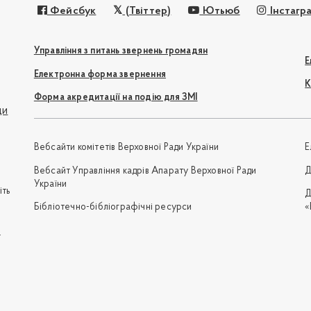
Фейсбук
(Твіттер)
Ютьюб
Інстагр
Управління з питань звернень громадян
Е
Електронна форма звернення
К
Форма акредитації на подію для ЗМІ
ди
Вебсайти комітетів Верховної Ради України
Е
Вебсайт Управління кадрів Апарату Верховної Ради
Д
України
іть
Д
Бібліотечно-бібліографічні ресурси
«
e