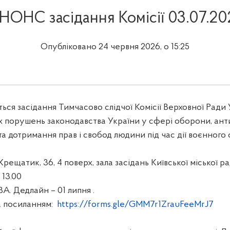
НОНС засідання Комісії 03.07.20
Опубліковано 24 червня 2026, о 15:25
ться засідання Тимчасово слідчої Комісії Верховної Ради 
х порушень законодавства України у сфері оборони, ан
а дотримання прав і свобод людини під час дії воєнного 
рещатик, 36, 4 поверх, зала засідань Київської міської ра
 13.00
. Дедлайн – 01 липня .
а посиланням:
https://forms.gle/GMM7r1ZrauFeeMrJ7