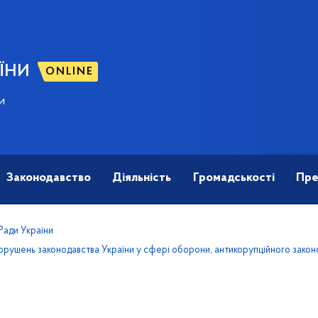
ЇНИ
ONLINE
и
Законодавство
Діяльність
Громадськості
Пре
 Ради України
порушень законодавства України у сфері оборони, антикорупційного закон