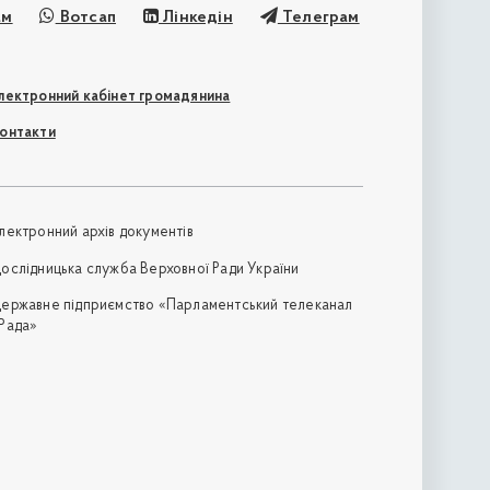
ам
Вотсап
Лінкедін
Телеграм
лектронний кабінет громадянина
онтакти
лектронний архів документів
ослідницька служба Верховної Ради України
ержавне підприємство «Парламентський телеканал
Рада»