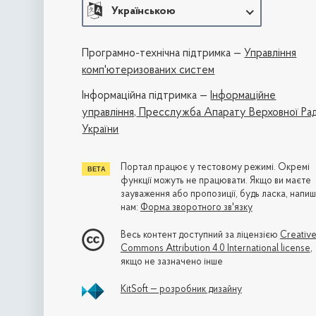
Українською
Програмно-технічна підтримка —
Управління
комп'ютеризованих систем
Iнформаційна підтримка —
Інформаційне
управління,
Пресслужба Апарату Верховної Ра
України
Портал працює у тестовому режимі. Окремі
функції можуть не працювати. Якщо ви маєте
зауваження або пропозиції, будь ласка, напиш
нам:
Форма зворотного зв'язку
Весь контент доступний за ліцензією
Creativ
Commons Attribution 4.0 International license
,
якщо не зазначено інше
KitSoft — розробник дизайну