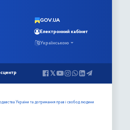
GOV.UA
Електронний кабінет
Українською
сцентр
одавства України та дотримання прав і свобод людини