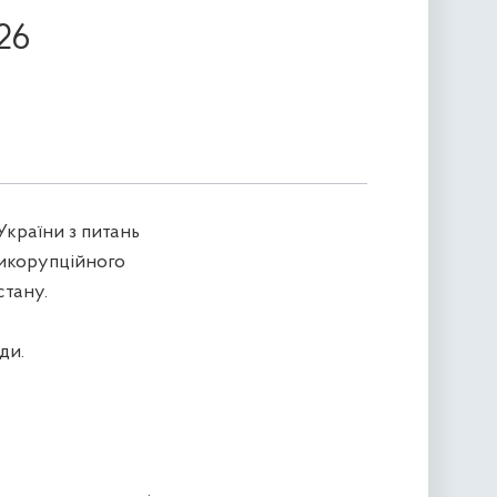
26
України з питань
тикорупційного
стану.
ди.