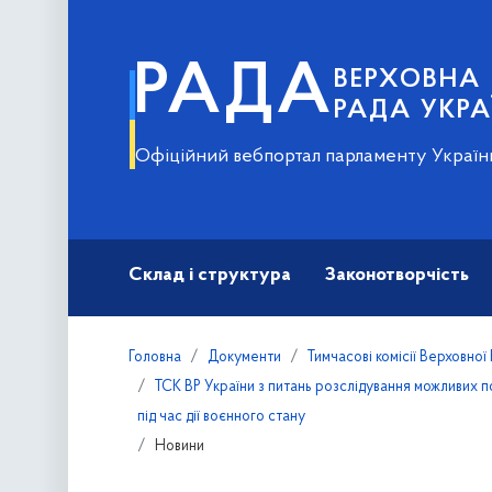
РАДА
ВЕРХОВНА
РАДА УКРА
Офіційний вебпортал парламенту Україн
Склад і структура
Законотворчість
Головна
Документи
Тимчасові комісії Верховної
ТСК ВР України з питань розслідування можливих 
під час дії воєнного стану
Новини