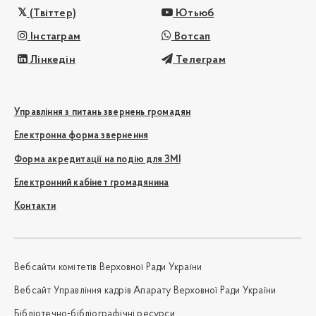
(Твіттер)
Ютьюб
Інстаграм
Вотсап
Лінкедін
Телеграм
Управління з питань звернень громадян
Електронна форма звернення
Форма акредитації на подію для ЗМІ
Електронний кабінет громадянина
Контакти
Вебсайти комітетів Верховної Ради України
Вебсайт Управління кадрів Апарату Верховної Ради України
Бібліотечно-бібліографічні ресурси