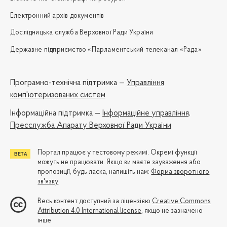
Електронний архів документів
Дослідницька служба Верховної Ради України
Державне підприємство «Парламентський телеканал «Рада»
Програмно-технічна підтримка —
Управління
комп'ютеризованих систем
Iнформаційна підтримка —
Інформаційне управління,
Пресслужба Апарату Верховної Ради України
Портал працює у тестовому режимі. Окремі функції
можуть не працювати. Якщо ви маєте зауваження або
пропозиції, будь ласка, напишіть нам:
Форма зворотного
зв'язку
Весь контент доступний за ліцензією
Creative Commons
Attribution 4.0 International license
, якщо не зазначено
інше