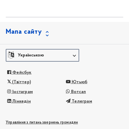
Мапа сайту
Українською
Фейсбук
(Твіттер)
Ютьюб
Інстаграм
Вотсап
Лінкедін
Телеграм
Управління з питань звернень громадян