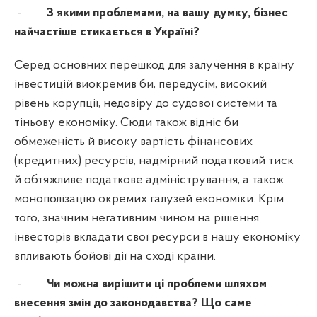
-
З якими проблемами, на вашу думку, бізнес
найчастіше стикається в Україні?
Серед основних перешкод для залучення в країну
інвестицій виокремив би, передусім, високий
рівень корупції, недовіру до судової системи та
тіньову економіку. Сюди також відніс би
обмеженість й високу вартість фінансових
(кредитних) ресурсів, надмірний податковий тиск
й обтяжливе податкове адміністрування, а також
монополізацію окремих галузей економіки. Крім
того, значним негативним чином на рішення
інвесторів вкладати свої ресурси в нашу економіку
впливають бойові дії на сході країни.
-
Чи можна вирішити ці проблеми шляхом
внесення змін до законодавства? Що саме