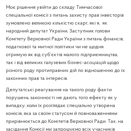
Моє рішення увійти до складу Тимчасової
спеціальної комісії з питань захисту прав інвесторів
зумовлено великою кількістю скарг, які я,
як
народний депутат України, Заступник голови
Комітету Верховної Ради України з питань фінансів,
податкової та митної політики чи не щодня
отримую як від суб’єктів малого підприємництва,
так і від великих галузевих бізнес-асоціацій щодо
різного роду протиправних дій по відношенню до їх
законних прав та інтересів.
Депутатські реагування на такого роду факти
порушень законності не дають того ефекту як у
випадку, коли їх розглядає спеціально утворена
комісія, яка за своїм статусом й повноваженнями
прирівнюється до Комітетів Верховної Ради. Так, на
засідання Комісії ми запрошуємо всіх учасників