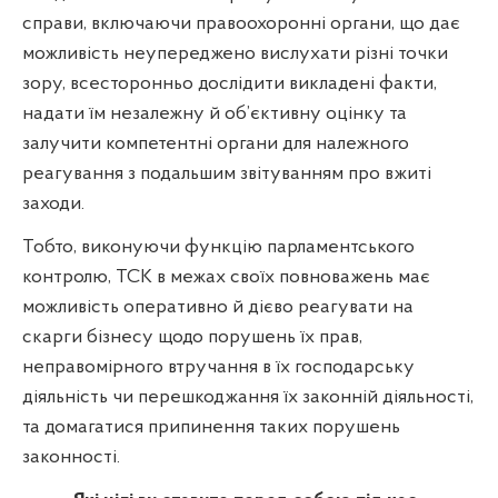
справи, включаючи правоохоронні органи, що дає
можливість неупереджено вислухати різні точки
зору, всесторонньо дослідити викладені факти,
надати їм незалежну й об’єктивну оцінку та
залучити компетентні органи для належного
реагування з подальшим звітуванням про вжиті
заходи.
Тобто, виконуючи функцію парламентського
контролю, ТСК в межах своїх повноважень має
можливість оперативно й дієво реагувати на
скарги бізнесу щодо порушень їх прав,
неправомірного втручання в їх господарську
діяльність чи перешкоджання їх законній діяльності,
та домагатися припинення таких порушень
законності.