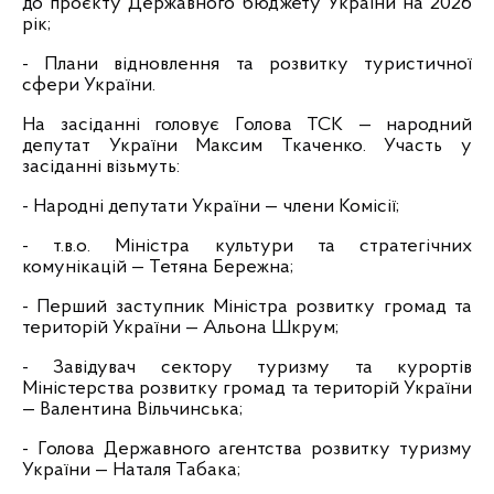
до проєкту Державного бюджету України на 2026
рік;
- Плани відновлення та розвитку туристичної
сфери України.
На засіданні головує Голова ТСК — народний
депутат України Максим Ткаченко. Участь у
засіданні візьмуть:
- Народні депутати України — члени Комісії;
- т.в.о. Міністра культури та стратегічних
комунікацій — Тетяна Бережна;
- Перший заступник Міністра розвитку громад та
територій України — Альона Шкрум;
- Завідувач сектору туризму та курортів
Міністерства розвитку громад та територій України
— Валентина Вільчинська;
- Голова Державного агентства розвитку туризму
України — Наталя Табака;