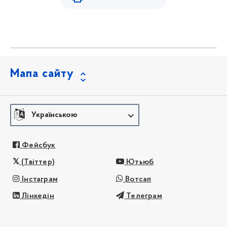
Мапа сайту
Українською
Фейсбук
(Твіттер)
Ютьюб
Інстаграм
Вотсап
Лінкедін
Телеграм