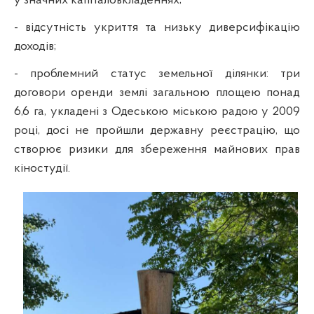
у значних капіталовкладеннях;
- відсутність укриття та низьку диверсифікацію
доходів;
- проблемний статус земельної ділянки: три
договори оренди землі загальною площею понад
6,6 га, укладені з Одеською міською радою у 2009
році, досі не пройшли державну реєстрацію, що
створює ризики для збереження майнових прав
кіностудії.