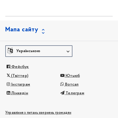
Мапа сайту
Українською
Фейсбук
(Твіттер)
Ютьюб
Інстаграм
Вотсап
Лінкедін
Телеграм
Управління з питань звернень громадян