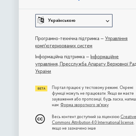
Українською
Програмно-технічна підтримка —
Управління
комп'ютеризованих систем
Iнформаційна підтримка —
Інформаційне
управління,
Пресслужба Апарату Верховної Ра
України
Портал працює у тестовому режимі. Окремі
функції можуть не працювати. Якщо ви маєте
зауваження або пропозиції, будь ласка, напиш
нам:
Форма зворотного зв'язку
Весь контент доступний за ліцензією
Creativ
Commons Attribution 4.0 International license
,
якщо не зазначено інше