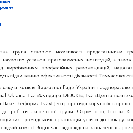
рович
рович
ч
ч
тна група створює можливості представникам гром
, наукових установ, правозахисних інституцій, а тако
ад виробленням професійних рекомендацій, надават
уть підвищенню ефективності діяльності Тимчасової слідч
а слідча комісія Верховної Ради України неодноразово 
onal Ukraine, ГО «Фундація DEJURE», ГО «Центр політи
й Пакет Реформ», ГО «Центр протидії корупції» із пропоз
до роботи експертної групи. Окрім того, Голова Ком
упційних громадських організацій увійти до складу ко
лідчій комісії. Водночас, відповіді на зазначені зверн