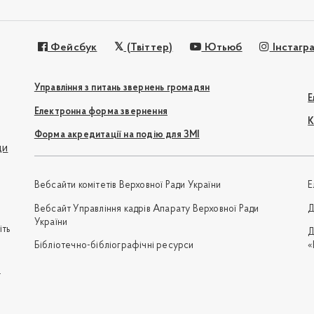
Фейсбук
(Твіттер)
Ютьюб
Інстагр
Управління з питань звернень громадян
Е
Електронна форма звернення
К
Форма акредитації на подію для ЗМІ
ди
Вебсайти комітетів Верховної Ради України
Е
Вебсайт Управління кадрів Апарату Верховної Ради
Д
України
іть
Д
Бібліотечно-бібліографічні ресурси
«
e