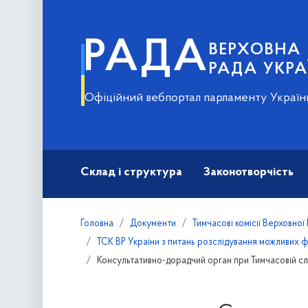
РАДА
ВЕРХОВНА
РАДА УКРА
Офіційний вебпортал парламенту Україн
Склад і структура
Законотворчість
Головна
Документи
Тимчасові комісії Верховної
ТСК ВР України з питань розслідування можливих ф
Консультативно-дорадчий орган при Тимчасовій слід