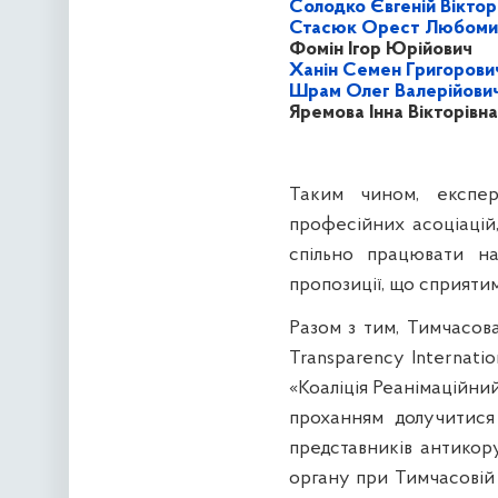
Солодко Євгеній Вікто
Стасюк Орест Любоми
Фомін Ігор Юрійович
Ханін Семен Григорови
Шрам Олег Валерійови
Яремова Інна Вікторівна
Таким чином, експер
професійних асоціацій
спільно працювати н
пропозиції, що сприятим
Разом з тим, Тимчасов
Transparency Internati
«Коаліція Реанімаційни
проханням долучитися 
представників антикор
органу при Тимчасовій с