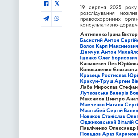
19 серпня 2025 року 
розслідування можли
правоохоронних орган
консультативно-дорадчо
Антипенко Ірина Віктор
Басистий Антон Сергій
Волох Карл Максимови
Демчук Антон Михайл
Іщенко Олег Борисович
Кишакевич Лев Юрійов
Коноваленко Єлизавета
Кравець Ростислав Юрі
Крикун-Труш Артем Ві
Лаба Мирослав Стефан
Лутковська Валерія Во
Максимов Дмитро Анат
Мамченко Наталя Сергі
Маштабей Сергій Вале
Новиков Станіслав Оле
Оджиковський Віталій 
Павліченко Олександр
Поладов Араз Карамов