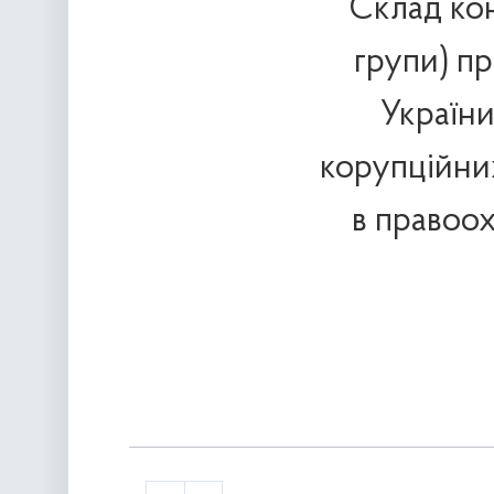
Склад кон
групи) пр
України
корупційни
в правоох