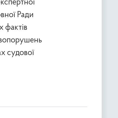
експертної
овної Ради
х фактів
авопорушень
ах судової