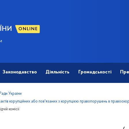
ЇНИ
ONLINE
и
Законодавство
Діяльність
Громадськості
Пре
 Ради України
актів корупційних або пов'язаних з корупцією правопорушень в правоохор
чій комісії