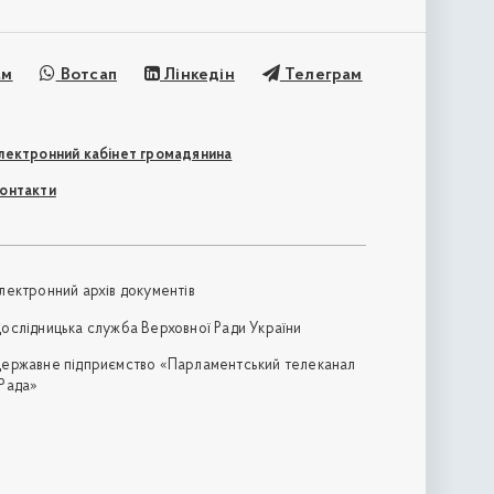
ам
Вотсап
Лінкедін
Телеграм
лектронний кабінет громадянина
онтакти
лектронний архів документів
ослідницька служба Верховної Ради України
ержавне підприємство «Парламентський телеканал
Рада»