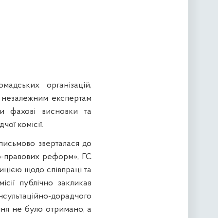
адських організацій,
ж незалежним експертам
и фахові висновки та
ої комісії.
письмово зверталася до
ко-правових реформ», ГС
ицією щодо співпраці та
ісії публічно закликав
нсультаційно-дорадчого
ення не було отримано, а