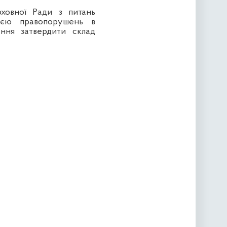
рховної Ради з питань
цією правопорушень в
ення затвердити склад