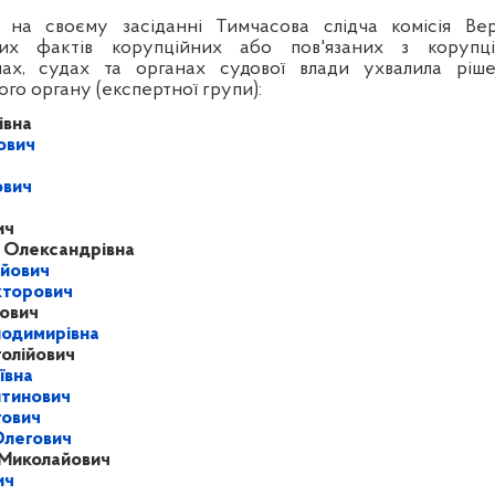
на своєму засіданні Тимчасова слідча комісія Ве
вих фактів корупційних або пов'язаних з коруп
ах, судах та органах судової влади ухвалила ріш
го органу (експертної групи):
івна
ович
ч
ович
ич
 Олександрівна
йович
кторович
ович
лодимирівна
олійович
ївна
нтинович
гович
Олегович
 Миколайович
ич