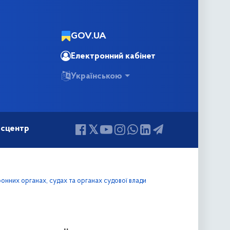
GOV.UA
Електронний кабінет
Українською
сцентр
онних органах, судах та органах судової влади