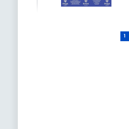
наступна »
1