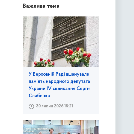
Важлива тема
У Верховній Раді вшанували
пам’ять народного депутата
України IV скликання Сергія
Слабенка
30 липня 2026 15:21