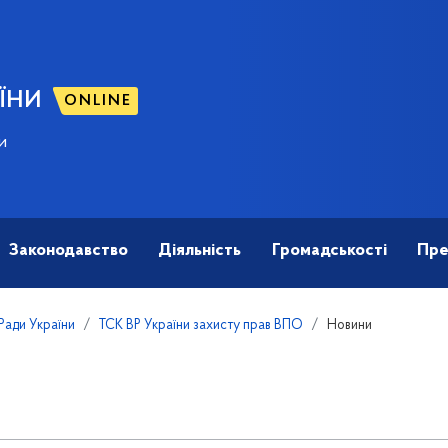
ЇНИ
ONLINE
и
Законодавство
Діяльність
Громадськості
Пре
 Ради України
ТСК ВР України захисту прав ВПО
Новини