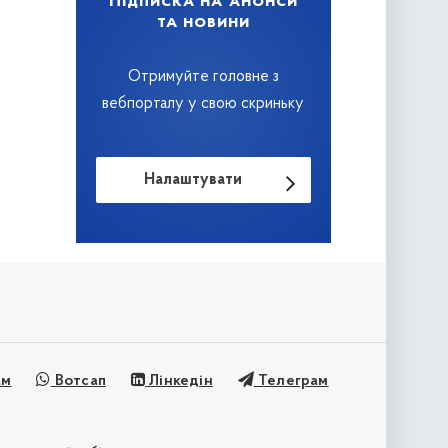
Підписка на анонси
та новини
Отримуйте головне з
вебпорталу у свою скриньку
Налаштувати
ам
Вотсап
Лінкедін
Телеграм