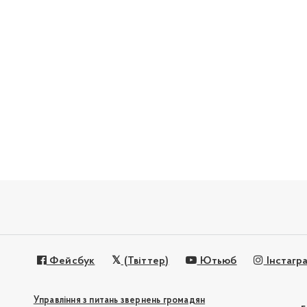
Фейсбук
(Твіттер)
Ютьюб
Інстагр
Управління з питань звернень громадян