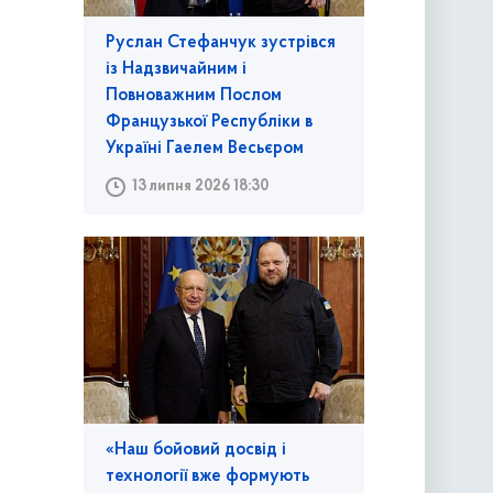
Руслан Стефанчук зустрівся
із Надзвичайним і
Повноважним Послом
Французької Республіки в
Україні Гаелем Весьєром
13 липня 2026 18:30
«Наш бойовий досвід і
технології вже формують