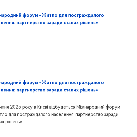
народний форум «Житло для постраждалого
елення: партнерство заради сталих рішень»
народний форум «Житло для постраждалого
елення: партнерство заради сталих рішень»
ипня 2025 року в Києві відбудеться Міжнародний форум
ло для постраждалого населення: партнерство заради
их рішень».