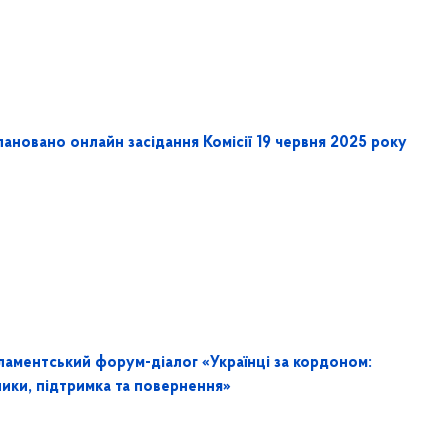
ановано онлайн засідання Комісії 19 червня 2025 року
ламентський форум-діалог «Українці за кордоном:
лики, підтримка та повернення»