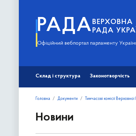
РАДА
ВЕРХОВНА
РАДА УКРА
Офіційний вебпортал парламенту Україн
Склад і структура
Законотворчість
Головна
Документи
Тимчасові комісії Верховної
Новини