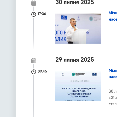
30 липня 2025
Між
17:36
нас
29 липня 2025
Між
09:45
нас
30 л
«Жит
стал