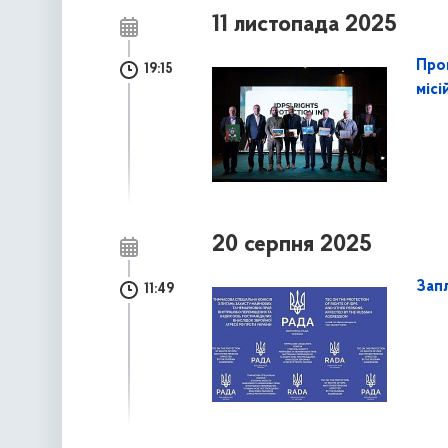
11 листопада 2025
Про
19:15
місі
20 серпня 2025
Запл
11:49