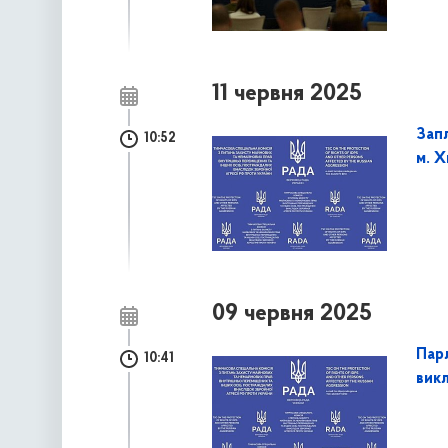
11 червня 2025
Запл
10:52
м. 
09 червня 2025
Пар
10:41
викл