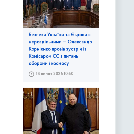
Безпека України та Європи є
нероздільними — Олександр
Корнієнко провів зустріч із
Комісаром ЄС з питань
оборони і космосу
14 липня 2026 10:50