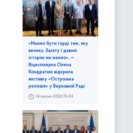
«Маємо бути горді тим, яку
велику, багату і давню
історію ми маємо», —
Віцеспікерка Олена
Кондратюк відкрила
виставку «Острозька
реліквія» у Верховній Раді
14 липня 2026 15:44