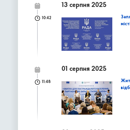
13 серпня 2025
Запл
10:42
міст
01 серпня 2025
Житл
11:48
від