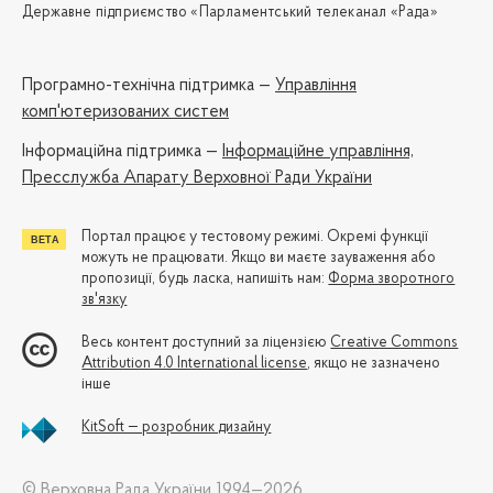
Державне підприємство «Парламентський телеканал «Рада»
Програмно-технічна підтримка —
Управління
комп'ютеризованих систем
Iнформаційна підтримка —
Інформаційне управління,
Пресслужба Апарату Верховної Ради України
Портал працює у тестовому режимі. Окремі функції
можуть не працювати. Якщо ви маєте зауваження або
пропозиції, будь ласка, напишіть нам:
Форма зворотного
зв'язку
Весь контент доступний за ліцензією
Creative Commons
Attribution 4.0 International license
, якщо не зазначено
інше
KitSoft — розробник дизайну
© Верховна Рада України 1994—2026