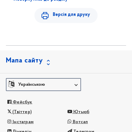
Версія для друку
Мапа сайту
Українською
Фейсбук
(Твіттер)
Ютьюб
Інстаграм
Вотсап
Лінкедін
Телеграм