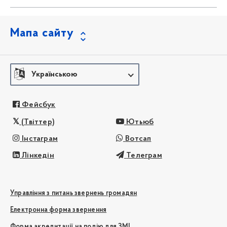
Мапа сайту
Українською
Фейсбук
(Твіттер)
Ютьюб
Інстаграм
Вотсап
Лінкедін
Телеграм
Управління з питань звернень громадян
Електронна форма звернення
Форма акредитації на подію для ЗМІ