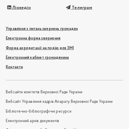
Лінкедін
Телеграм
Управління з питань звернень громадян
Електронна форма звернення
Форма акредитації на подію для ЗМІ
Електронний кабінет громадянина
Контакти
Вебсайти комітетів Верховної Ради України
Вебсайт Управління кадрів Апарату Верховної Ради України
Бібліотечно-бібліографічні ресурси
Електронний архів документів