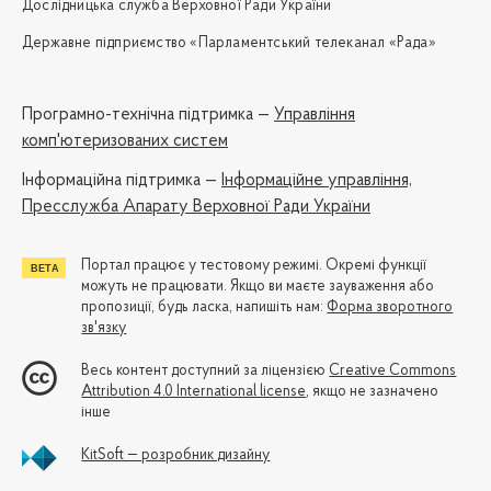
Дослідницька служба Верховної Ради України
Державне підприємство «Парламентський телеканал «Рада»
Програмно-технічна підтримка —
Управління
комп'ютеризованих систем
Iнформаційна підтримка —
Інформаційне управління,
Пресслужба Апарату Верховної Ради України
Портал працює у тестовому режимі. Окремі функції
можуть не працювати. Якщо ви маєте зауваження або
пропозиції, будь ласка, напишіть нам:
Форма зворотного
зв'язку
Весь контент доступний за ліцензією
Creative Commons
Attribution 4.0 International license
, якщо не зазначено
інше
KitSoft — розробник дизайну