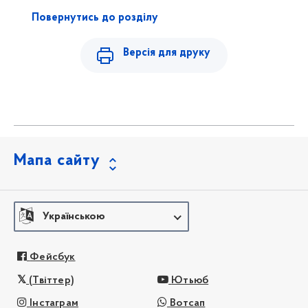
Повернутись до розділу
Версія для друку
Мапа сайту
Українською
Фейсбук
(Твіттер)
Ютьюб
Інстаграм
Вотсап