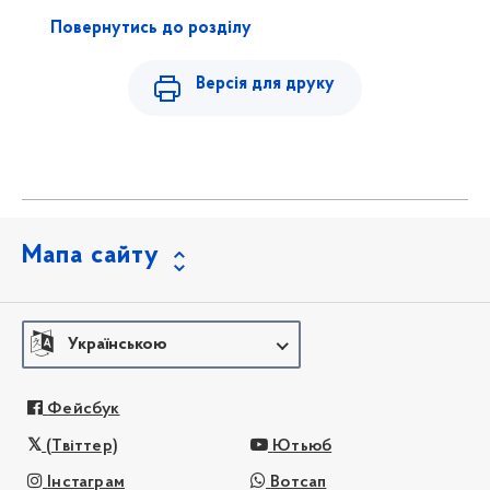
Повернутись до розділу
Версія для друку
Мапа сайту
Українською
Фейсбук
(Твіттер)
Ютьюб
Інстаграм
Вотсап