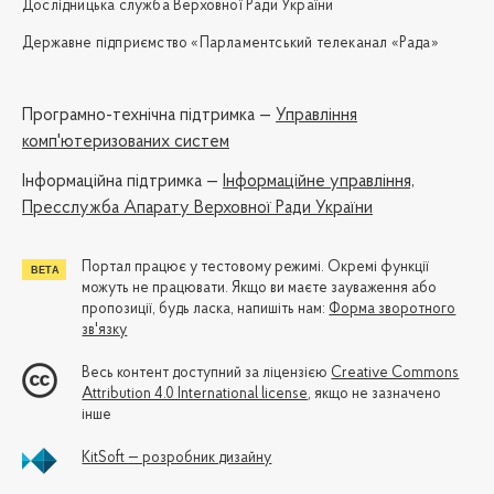
Дослідницька служба Верховної Ради України
Державне підприємство «Парламентський телеканал «Рада»
Програмно-технічна підтримка —
Управління
комп'ютеризованих систем
Iнформаційна підтримка —
Інформаційне управління,
Пресслужба Апарату Верховної Ради України
Портал працює у тестовому режимі. Окремі функції
можуть не працювати. Якщо ви маєте зауваження або
пропозиції, будь ласка, напишіть нам:
Форма зворотного
зв'язку
Весь контент доступний за ліцензією
Creative Commons
Attribution 4.0 International license
, якщо не зазначено
інше
KitSoft — розробник дизайну