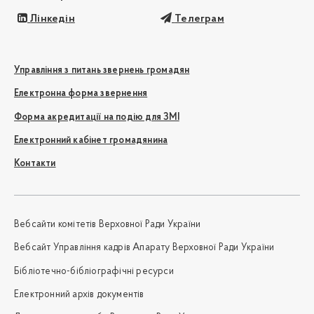
Лінкедін
Телеграм
Управління з питань звернень громадян
Електронна форма звернення
Форма акредитації на подію для ЗМІ
Електронний кабінет громадянина
Контакти
Вебсайти комітетів Верховної Ради України
Вебсайт Управління кадрів Апарату Верховної Ради України
Бібліотечно-бібліографічні ресурси
Електронний архів документів