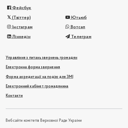
Фейсбук
(Твіттер)
Ютьюб
Інстаграм
Вотсап
Лінкедін
Телеграм
Управління з питань звернень громадян
Електронна форма звернення
Форма акредитації на подію для ЗМІ
Електронний кабінет громадянина
Контакти
Вебсайти комітетів Верховної Ради України