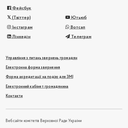
Фейсбук
(Твіттер)
Ютьюб
Інстаграм
Вотсап
Лінкедін
Телеграм
Управління з питань звернень громадян
Електронна форма звернення
Форма акредитації на подію для ЗМІ
Електронний кабінет громадянина
Контакти
Вебсайти комітетів Верховної Ради України