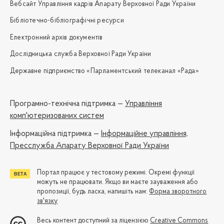
Вебсайт Управління кадрів Апарату Верховної Ради України
Бібліотечно-бібліографічні ресурси
Електронний архів документів
Дослідницька служба Верховної Ради України
Державне підприємство «Парламентський телеканал «Рада»
Програмно-технічна підтримка —
Управління
комп'ютеризованих систем
Iнформаційна підтримка —
Інформаційне управління,
Пресслужба Апарату Верховної Ради України
Портал працює у тестовому режимі. Окремі функції
можуть не працювати. Якщо ви маєте зауваження або
пропозиції, будь ласка, напишіть нам:
Форма зворотного
зв'язку
Весь контент доступний за ліцензією
Creative Commons