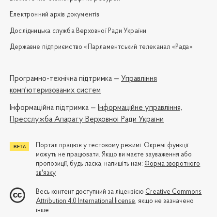
Електронний архів документів
Дослідницька служба Верховної Ради України
Державне підприємство «Парламентський телеканал «Рада»
Програмно-технічна підтримка —
Управління
комп'ютеризованих систем
Iнформаційна підтримка —
Інформаційне управління,
Пресслужба Апарату Верховної Ради України
Портал працює у тестовому режимі. Окремі функції
можуть не працювати. Якщо ви маєте зауваження або
пропозиції, будь ласка, напишіть нам:
Форма зворотного
зв'язку
Весь контент доступний за ліцензією
Creative Commons
Attribution 4.0 International license
, якщо не зазначено
інше