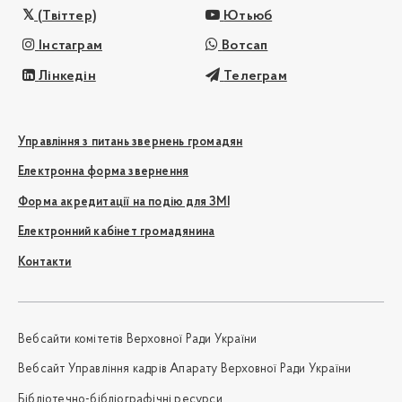
(Твіттер)
Ютьюб
Інстаграм
Вотсап
Лінкедін
Телеграм
Управління з питань звернень громадян
Електронна форма звернення
Форма акредитації на подію для ЗМІ
Електронний кабінет громадянина
Контакти
Вебсайти комітетів Верховної Ради України
Вебсайт Управління кадрів Апарату Верховної Ради України
Бібліотечно-бібліографічні ресурси