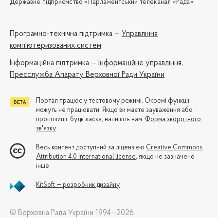
Державне підприємство «Парламентський телеканал «Рада»
Програмно-технічна підтримка —
Управління
комп'ютеризованих систем
Iнформаційна підтримка —
Інформаційне управління,
Пресслужба Апарату Верховної Ради України
Портал працює у тестовому режимі. Окремі функції
можуть не працювати. Якщо ви маєте зауваження або
пропозиції, будь ласка, напишіть нам:
Форма зворотного
зв'язку
Весь контент доступний за ліцензією
Creative Commons
Attribution 4.0 International license
, якщо не зазначено
інше
KitSoft — розробник дизайну
© Верховна Рада України 1994—2026