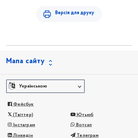
Версія для друку
Мапа сайту
Українською
Фейсбук
(Твіттер)
Ютьюб
Інстаграм
Вотсап
Лінкедін
Телеграм