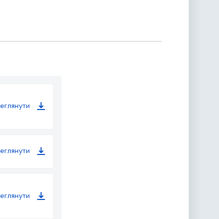
еглянути
еглянути
еглянути