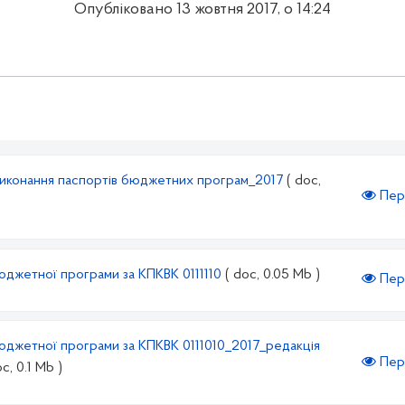
Опубліковано 13 жовтня 2017, о 14:24
виконання паспортів бюджетних програм_2017
( doc,
Пер
джетної програми за КПКВК 0111110
( doc, 0.05 Mb )
Пер
джетної програми за КПКВК 0111010_2017_редакція
Пер
oc, 0.1 Mb )