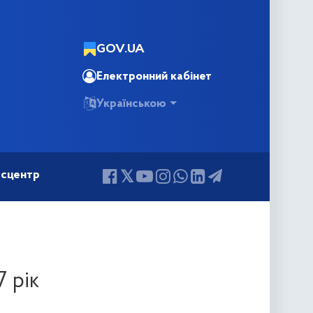
GOV.UA
Електронний кабінет
Українською
сцентр
 рік