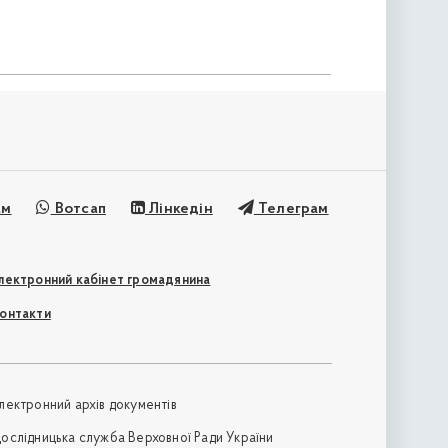
ам
Вотсап
Лінкедін
Телеграм
лектронний кабінет громадянина
онтакти
лектронний архів документів
ослідницька служба Верховної Ради України