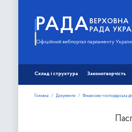
РАДА
ВЕРХОВНА
РАДА УКРА
Офіційний вебпортал парламенту Україн
Склад і структура
Законотворчість
Головна
Документи
Фінансово-господарська ді
Пас