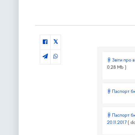
Звіти про 
0.28 Mb )
Паспорт бю
Паспорт бю
20.11.2017
( d