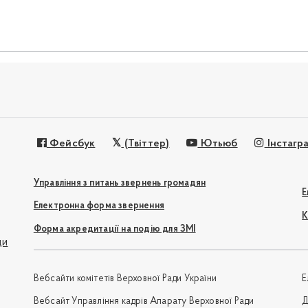
Фейсбук
(Твіттер)
Ютьюб
Інстагр
Управління з питань звернень громадян
Е
Електронна форма звернення
К
Форма акредитації на подію для ЗМІ
ди
Вебсайти комітетів Верховної Ради України
Е
Вебсайт Управління кадрів Апарату Верховної Ради
Д