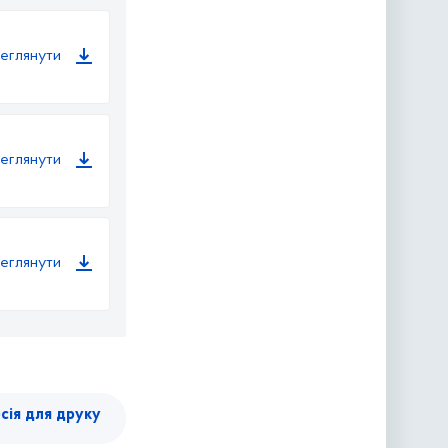
еглянути
еглянути
еглянути
сія для друку