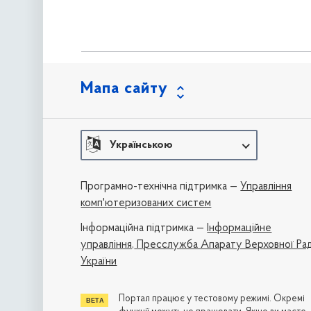
Мапа сайту
Українською
Програмно-технічна підтримка —
Управління
комп'ютеризованих систем
Iнформаційна підтримка —
Інформаційне
управління,
Пресслужба Апарату Верховної Ра
України
Портал працює у тестовому режимі. Окремі