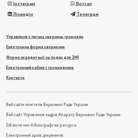
Інстаграм
Вотсап
Лінкедін
Телеграм
Управління з питань звернень громадян
Електронна форма звернення
Форма акредитації на подію для ЗМІ
Електронний кабінет громадянина
Контакти
Вебсайти комітетів Верховної Ради України
Вебсайт Управління кадрів Апарату Верховної Ради України
Бібліотечно-бібліографічні ресурси
Електронний архів документів