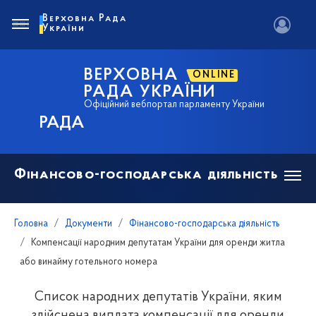
Верховна Рада
України
ВЕРХОВНА
ONLINE
РАДА УКРАЇНИ
Офіційний вебпортал парламенту України
РАДА
Фінансово-господарська діяльність
Головна
Документи
Фінансово-господарська діяльність
Компенсації народним депутатам України для оренди житла
або винайму готельного номера
Список народних депутатів України, яким
здійснена виплата компенсації для оренди