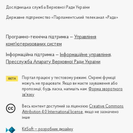
Дослідницька служба Верховної Ради України
Державне підприємство «Парламентський телеканал «Рада»
Програмно-технічна підтримка —
Управління
комп'ютеризованих систем
Iнформаційна підтримка —
Інформаційне управління,
Пресслужба Апарату Верховної Ради України
Портал працює у тестовому режимі. Окремі функції
можуть не працювати. Якщо ви маєте зауваження або
пропозиції, будь ласка, напишіть нам:
Форма зворотного
зв'язку
Весь контент доступний за ліцензією
Creative Commons
Attribution 4.0 International license
, якщо не зазначено
інше
KitSoft — розробник дизайну