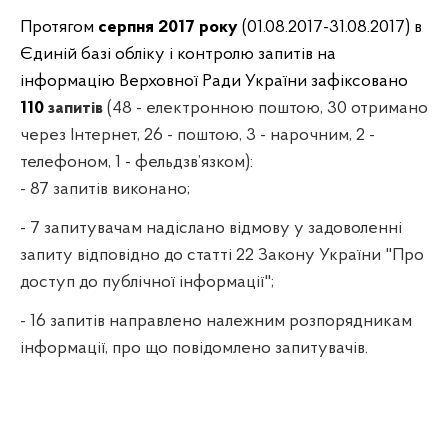
Протягом
серпня 2017 року
(
01
.08.2017-31.08.2017) в
Єдиній базі обліку і контролю запитів на
інформацію Верховної Ради України зафіксовано
11
0
запитів
(48 - електронною поштою, 30 отримано
через Інтернет, 26 - поштою,
3
- нарочним
,
2 -
телефоном,
1
- фельдзв’язком):
- 87 запитів виконано;
- 7
запитувачам надіслано відмову у задоволенні
запиту відповідно до статті 22 Закону України "Про
доступ до публічної інформації"
;
-
16 запитів направлено належним розпорядникам
інформації, про що повідомлено запитувачів.