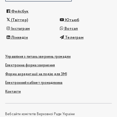
Фейсбук
(Твіттер)
Ютьюб
Інстаграм
Вотсап
Лінкедін
Телеграм
Управління з питань звернень громадян
Електронна форма звернення
Форма акредитації на подію для ЗМІ
Електронний кабінет громадянина
Контакти
Вебсайти комітетів Верховної Ради України