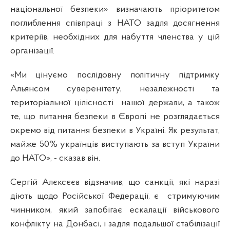
національної безпеки» визначають пріоритетом
поглиблення співпраці з НАТО задля досягнення
критеріїв, необхідних для набуття членства у цій
організації.
«Ми цінуємо послідовну політичну підтримку
Альянсом суверенітету, незалежності та
територіальної цілісності
нашої держави, а також
те, що питання безпеки в Європі не розглядається
окремо від питання безпеки в Україні. Як результат,
майже 50% українців виступають за вступ України
до НАТО», - сказав він.
Сергій Алєксєєв відзначив, що санкції, які наразі
діють щодо Російської Федерації, є
стримуючим
чинником, який запобігає ескалації військового
конфлікту на Донбасі, і задля подальшої стабілізації