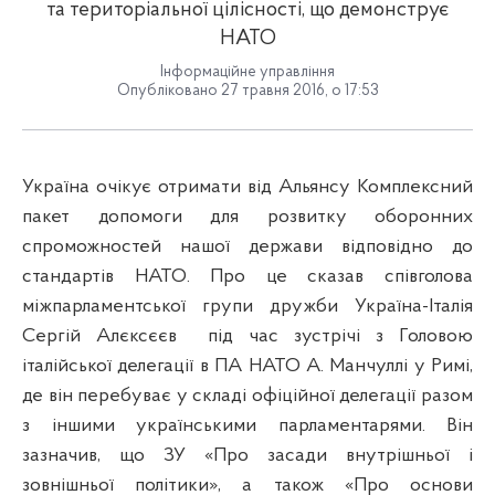
та територіальної цілісності, що демонструє
НАТО
Інформаційне управління
Опубліковано 27 травня 2016, о 17:53
У
країна очікує отримати від Альянсу Комплексний
пакет допомоги для розвитку оборонних
спроможностей нашої держави відповідно до
стандартів НАТО. Про це сказав співголова
міжпарламентської групи дружби Україна-Італія
Сергій Алєксєєв
під час зустрічі з Головою
італійської делегації в ПА НАТО А. Манчуллі у Римі,
де він перебуває у складі офіційної делегації разом
з іншими українськими парламентарями. Він
зазначив, що ЗУ «Про засади внутрішньої і
зовнішньої політики», а також «Про основи