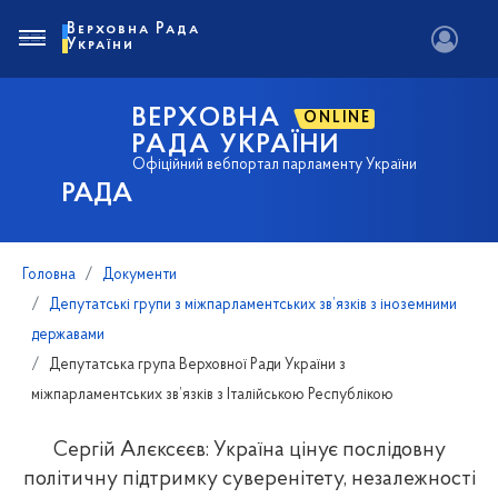
Верховна Рада
України
ВЕРХОВНА
ONLINE
РАДА УКРАЇНИ
Офіційний вебпортал парламенту України
РАДА
Головна
Документи
Депутатські групи з міжпарламентських зв’язків з іноземними
державами
Депутатська група Верховної Ради України з
міжпарламентських зв’язків з Італійською Республікою
Сергій Алєксєєв: Україна цінує послідовну
політичну підтримку суверенітету, незалежності