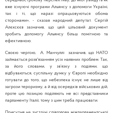
середньострокову перспективу, до якої увійдуть як
вже існуючі програми Альянсу з допомоги Україні,
так і ті, що наразі опрацьовуються обома
сторонами», - сказав народний депутат. Сергій
Алєксєєв зазначив, що цей цільовий документ
зробить допомогу Альянсу більш помітною та
ефективною.
Своєю чергою,
А. Манчуллі
зазначив, що НАТО
займається розв'язанням усіх наявних проблем. Так,
за його словами, у зв’язку з подіями, що
відбуваються, суспільну думку у Європі необхідно
готувати до того, що небезпека існує не лише від
загрози тероризму, а й від осередків військових дій,
проте цю позицію поділяють не всі представники
парламенту Італії, тому з цим треба працювати.
Присутня на зустрічі співголова міжпарламентської