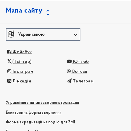
Мапа сайту
Українською
Фейсбук
(Твіттер)
Ютьюб
Інстаграм
Вотсап
Лінкедін
Телеграм
Управління з питань звернень громадян
Електронна форма звернення
Форма акредитації на подію для ЗМІ