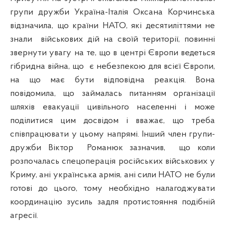
групи дружби Україна-Італія Оксана Корчинська
відзначила, що країни НАТО, які десятиліттями не
знали військових дій на своїй території, повинні
звернути увагу на те, що в центрі Європи ведеться
гібридна війна, що є небезпекою для всієї Європи,
на що має бути відповідна реакція. Вона
повідомила, що займалась питанням організації
шляхів евакуації цивільного населенні і може
поділитися цим досвідом і вважає, що треба
співпрацювати у цьому напрямі. Інший член групи-
дружби Віктор Романюк зазначив,
що коли
розпочалась спецоперація російських військових у
Криму, ані українська армія, ані сили НАТО не були
готові до цього, тому необхідно налагоджувати
координацію зусиль задля протистояння подібній
агресії.