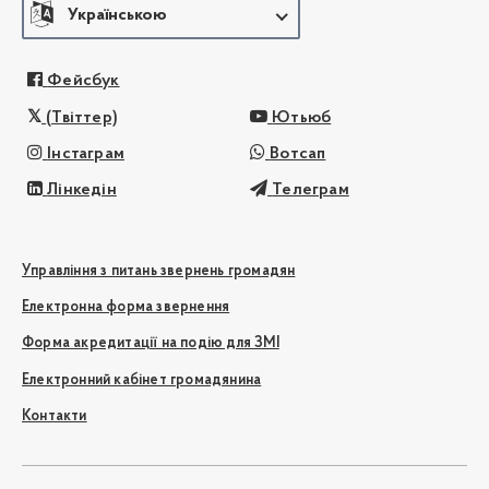
Українською
Фейсбук
(Твіттер)
Ютьюб
Інстаграм
Вотсап
Лінкедін
Телеграм
Управління з питань звернень громадян
Електронна форма звернення
Форма акредитації на подію для ЗМІ
Електронний кабінет громадянина
Контакти