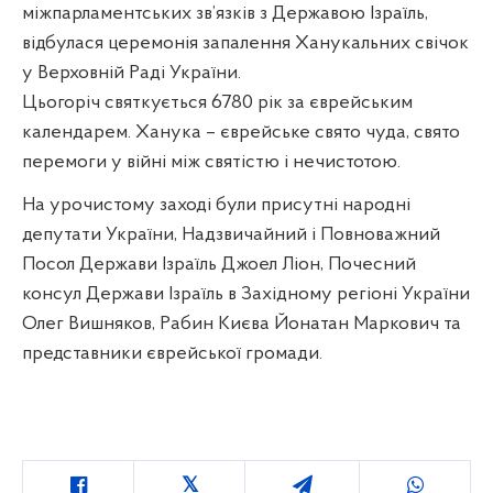
міжпарламентських зв’язків з Державою Ізраїль,
відбулася церемонія запалення Ханукальних свічок
у Верховній Раді України.
Цьогоріч святкується 6780 рік за єврейським
календарем. Ханука – єврейське свято чуда, свято
перемоги у війні між святістю і нечистотою.
На урочистому заході були присутні народні
депутати України, Надзвичайний і Повноважний
Посол Держави Ізраїль Джоел Ліон, Почесний
консул Держави Ізраїль в Західному регіоні України
Олег Вишняков, Рабин Києва Йонатан Маркович та
представники єврейської громади.