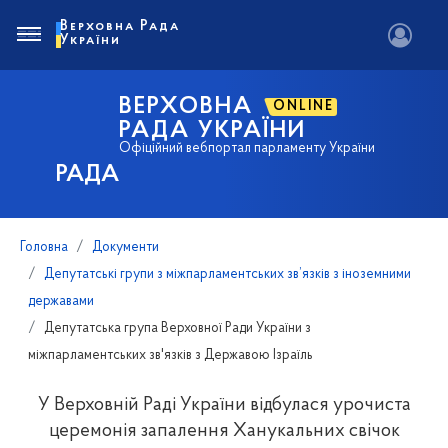
Верховна Рада
України
ВЕРХОВНА
ONLINE
РАДА УКРАЇНИ
Офіційний вебпортал парламенту України
РАДА
Головна
Документи
Депутатські групи з міжпарламентських зв’язків з іноземними
державами
Депутатська група Верховної Ради України з
міжпарламентських зв'язків з Державою Ізраїль
У Верховній Раді України відбулася урочиста
церемонія запалення Ханукальних свічок