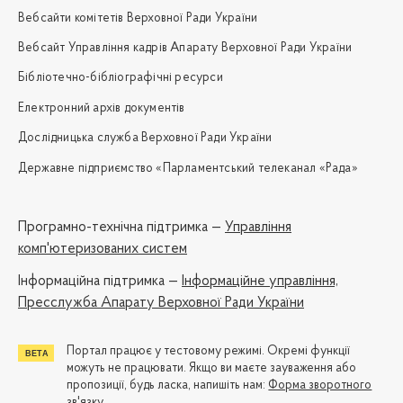
Вебсайти комітетів Верховної Ради України
Вебсайт Управління кадрів Апарату Верховної Ради України
Бібліотечно-бібліографічні ресурси
Електронний архів документів
Дослідницька служба Верховної Ради України
Державне підприємство «Парламентський телеканал «Рада»
Програмно-технічна підтримка —
Управління
комп'ютеризованих систем
Iнформаційна підтримка —
Інформаційне управління,
Пресслужба Апарату Верховної Ради України
Портал працює у тестовому режимі. Окремі функції
можуть не працювати. Якщо ви маєте зауваження або
пропозиції, будь ласка, напишіть нам:
Форма зворотного
зв'язку