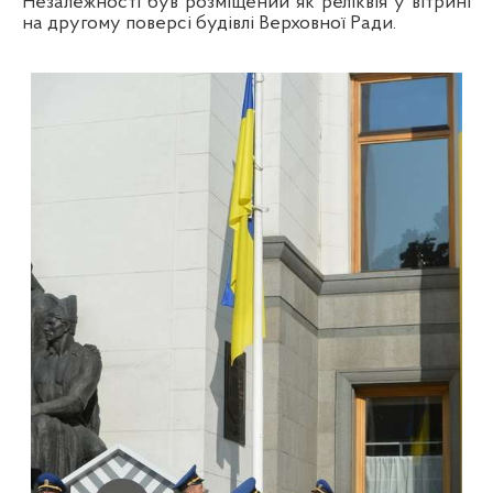
Незалежності був розміщений як реліквія у вітрині
на другому поверсі будівлі Верховної Ради.