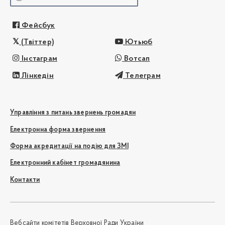
Фейсбук
(Твіттер)
Ютьюб
Інстаграм
Вотсап
Лінкедін
Телеграм
Управління з питань звернень громадян
Електронна форма звернення
Форма акредитації на подію для ЗМІ
Електронний кабінет громадянина
Контакти
Вебсайти комітетів Верховної Ради України