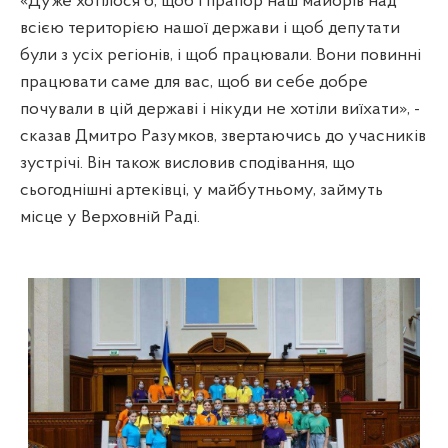
«Дуже хотілося б, щоб і прапор наш майорів над
всією територією нашої держави і щоб депутати
були з усіх регіонів, і щоб працювали. Вони повинні
працювати саме для вас, щоб ви себе добре
почували в цій державі і нікуди не хотіли виїхати», -
сказав Дмитро Разумков, звертаючись до учасників
зустрічі. Він також висловив сподівання, що
сьогоднішні артеківці, у майбутньому, займуть
місце у Верховній Раді.