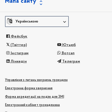
Мапа сайту
Українською
Фейсбук
(Твіттер)
Ютьюб
Інстаграм
Вотсап
Лінкедін
Телеграм
Управління з питань звернень громадян
Електронна форма звернення
Форма акредитації на подію для ЗМІ
Електронний кабінет громадянина