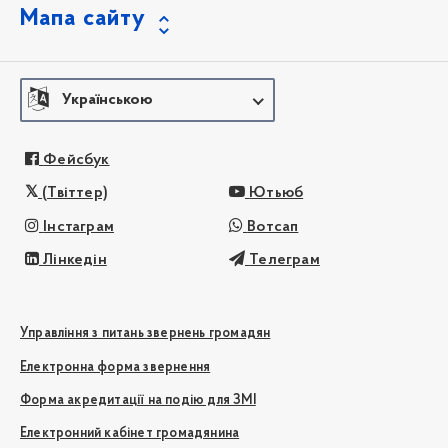
Мапа сайту
Українською
Фейсбук
(Твіттер)
Ютьюб
Інстаграм
Вотсап
Лінкедін
Телеграм
Управління з питань звернень громадян
Електронна форма звернення
Форма акредитації на подію для ЗМІ
Електронний кабінет громадянина