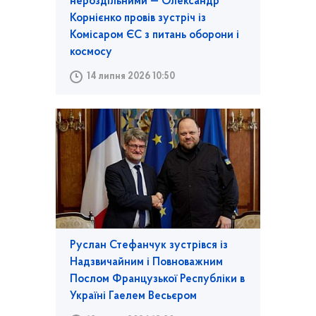
нероздільними — Олександр
Корнієнко провів зустріч із
Комісаром ЄС з питань оборони і
космосу
14 липня 2026 10:50
Руслан Стефанчук зустрівся із
Надзвичайним і Повноважним
Послом Французької Республіки в
Україні Гаелем Весьєром