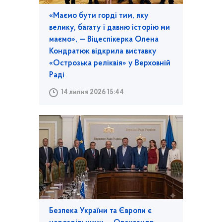
«Маємо бути горді тим, яку
велику, багату і давню історію ми
маємо», — Віцеспікерка Олена
Кондратюк відкрила виставку
«Острозька реліквія» у Верховній
Раді
14 липня 2026 15:44
Безпека України та Європи є