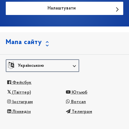
Налаштувати
Мапа сайту
Українською
Фейсбук
(Твіттер)
Ютьюб
Інстаграм
Вотсап
Лінкедін
Телеграм