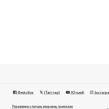
Фейсбук
(Твіттер)
Ютьюб
Інстагр
Управління з питань звернень громадян