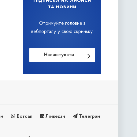
Підписка на анонси
та новини
Отримуйте головне з
вебпорталу у свою скриньку
Налаштувати
ам
Вотсап
Лінкедін
Телеграм