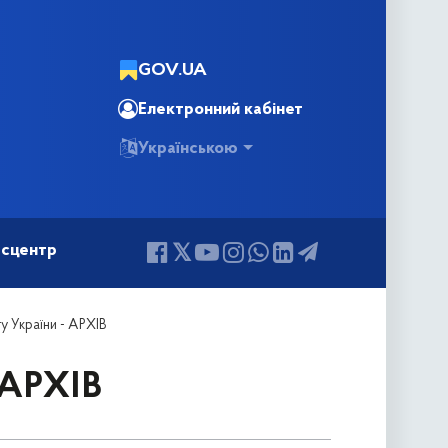
GOV.UA
Електронний кабінет
Українською
сцентр
у України - АРХІВ
 АРХІВ