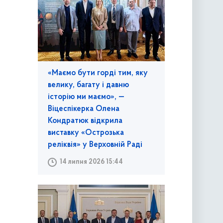
«Маємо бути горді тим, яку
велику, багату і давню
історію ми маємо», —
Віцеспікерка Олена
Кондратюк відкрила
виставку «Острозька
реліквія» у Верховній Раді
14 липня 2026 15:44