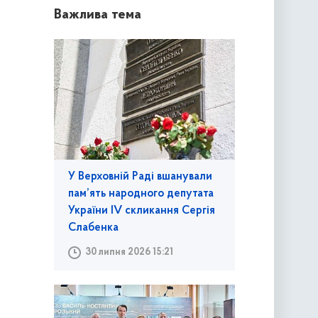
Важлива тема
У Верховній Раді вшанували
пам’ять народного депутата
України IV скликання Сергія
Слабенка
30 липня 2026 15:21