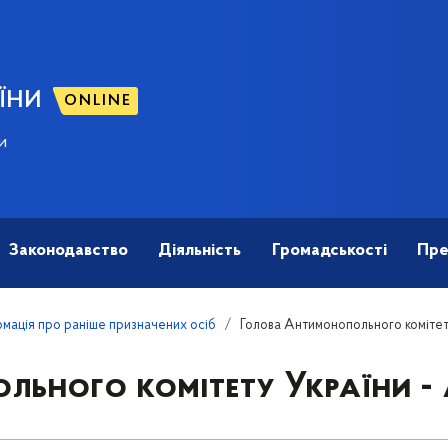
ЇНИ
ONLINE
и
Законодавство
Діяльність
Громадськості
Пре
мація про раніше призначених осіб
Голова Антимонопольного комітет
ьного комітету України -