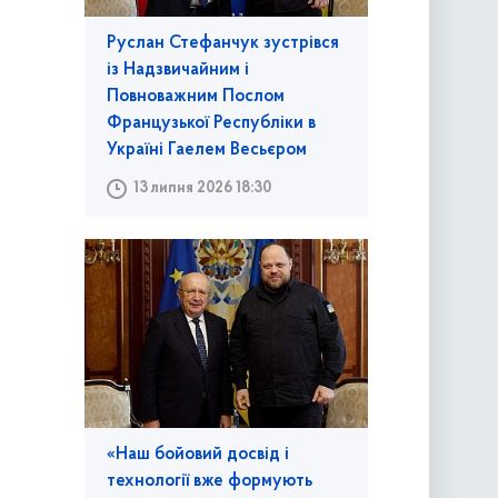
Руслан Стефанчук зустрівся
із Надзвичайним і
Повноважним Послом
Французької Республіки в
Україні Гаелем Весьєром
13 липня 2026 18:30
«Наш бойовий досвід і
технології вже формують