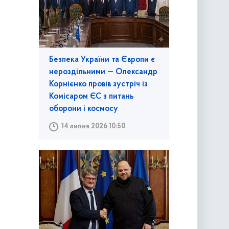
Безпека України та Європи є
нероздільними — Олександр
Корнієнко провів зустріч із
Комісаром ЄС з питань
оборони і космосу
14 липня 2026 10:50