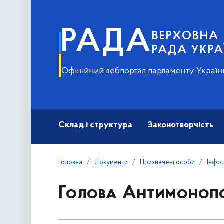
РАДА
ВЕРХОВНА
РАДА УКРА
Офіційний вебпортал парламенту Україн
Склад і структура
Законотворчість
Головна
Документи
Призначені особи
Інфор
Голова Антимонопол