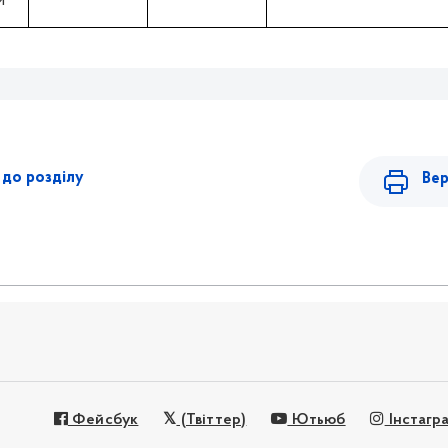
и
до розділу
Вер
Фейсбук
(Твіттер)
Ютьюб
Інстагр