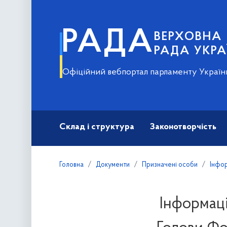
РАДА
ВЕРХОВНА
РАДА УКРА
Офіційний вебпортал парламенту Україн
Склад і структура
Законотворчість
Головна
Документи
Призначені особи
Інфор
Інформаці