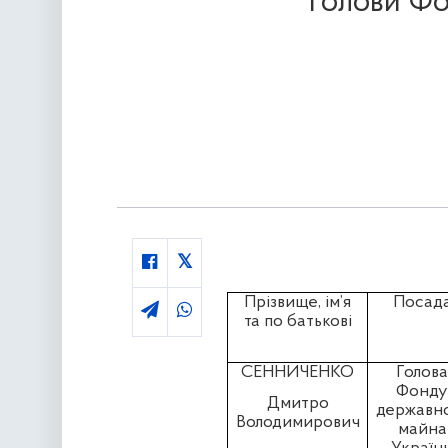
Голови Фо
Прізвище, ім’я
Посад
та по батькові
СЕННИЧЕНКО
Голова
Фонду
Дмитро
державн
Володимирович
майна