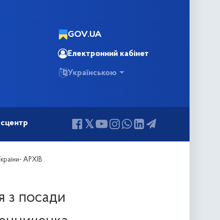
GOV.UA
Електронний кабінет
Українською
сцентр
країни- АРХІВ
я з посади