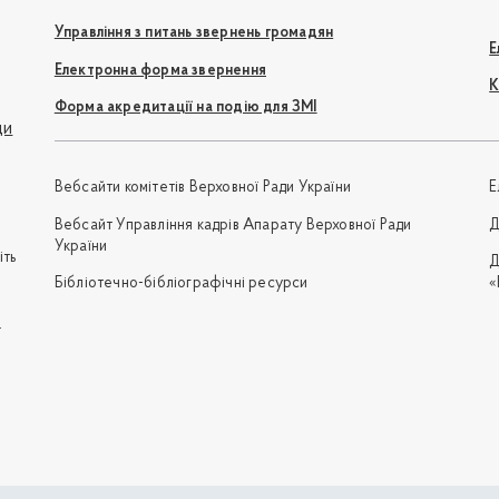
Управління з питань звернень громадян
Е
Електронна форма звернення
К
Форма акредитації на подію для ЗМІ
ди
Вебсайти комітетів Верховної Ради України
Е
Вебсайт Управління кадрів Апарату Верховної Ради
Д
України
іть
Д
Бібліотечно-бібліографічні ресурси
«
e