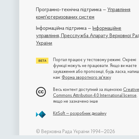
Програмно-технічна підтримка —
Управління
комп'ютеризованих систем
Iнформаційна підтримка —
Інформаційне
управління,
Пресслужба Апарату Верховної Ра
України
Портал працює у тестовому режимі. Окремі
функції можуть не працювати. Якщо ви маєте
зауваження або пропозиції, будь ласка, напиш
нам:
Форма зворотного зв'язку
Весь контент доступний за ліцензією
Creativ
Commons Attribution 4.0 International license
,
якщо не зазначено інше
KitSoft — розробник дизайну
© Верховна Рада України 1994—2026