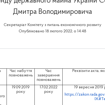
нду державного майна України 
Дмитра Володимировича
Секретаріат Комітету з питань економічного розвиту
Опубліковано 18 лютого 2022, о 14:48
а
Час набуття
Час
Реквізити акта, я
повноважень
завершення
повноважень
19.09.2019
1
7.02.2022
19 вересня 2019 
року
року
https://zakon.rada.go
ого
IX#T