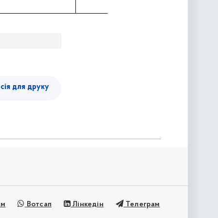
сія для друку
ам
Вотсап
Лінкедін
Телеграм