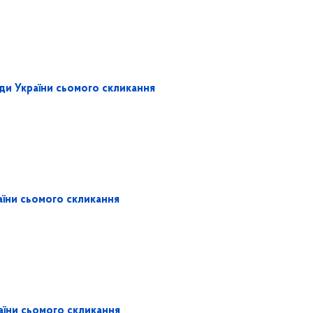
ади України сьомого скликання
аїни сьомого скликання
аїни сьомого скликання