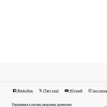
Фейсбук
(Твіттер)
Ютьюб
Інстагр
Управління з питань звернень громадян