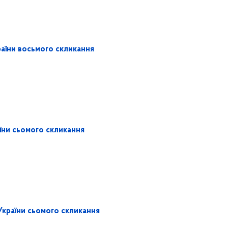
раїни восьмого скликання
аїни сьомого скликання
України сьомого скликання