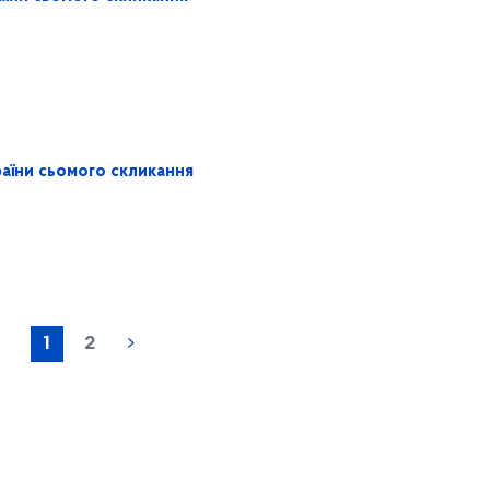
раїни сьомого скликання
1
2