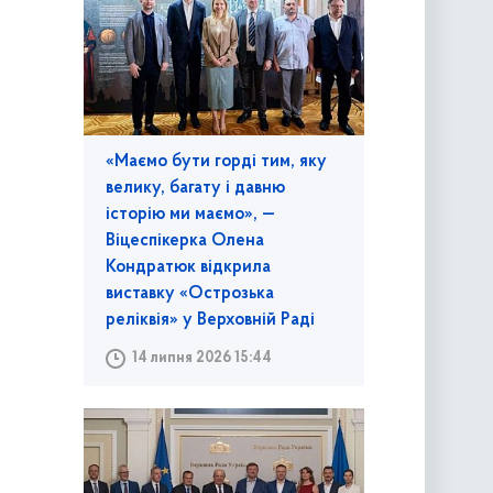
«Маємо бути горді тим, яку
велику, багату і давню
історію ми маємо», —
Віцеспікерка Олена
Кондратюк відкрила
виставку «Острозька
реліквія» у Верховній Раді
14 липня 2026 15:44