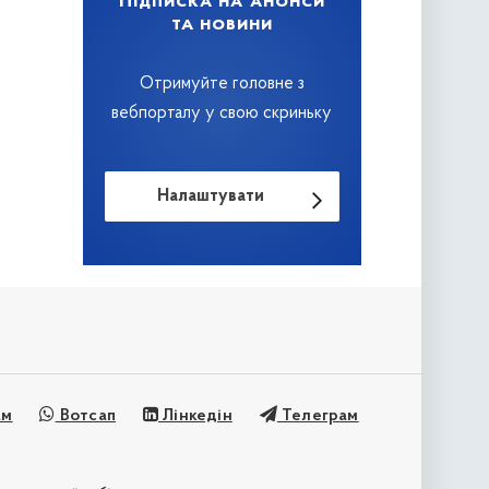
Підписка на анонси
та новини
Отримуйте головне з
вебпорталу у свою скриньку
Налаштувати
ам
Вотсап
Лінкедін
Телеграм