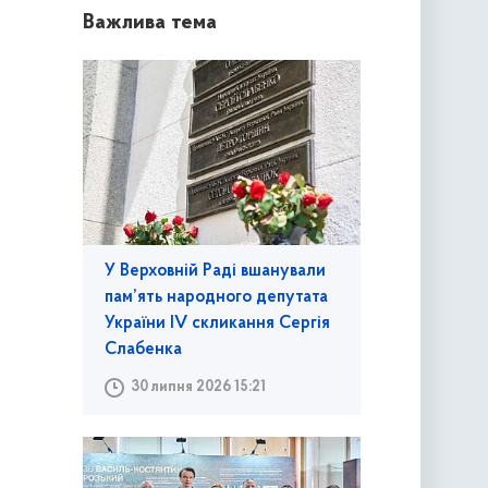
Важлива тема
У Верховній Раді вшанували
пам’ять народного депутата
України IV скликання Сергія
Слабенка
30 липня 2026 15:21