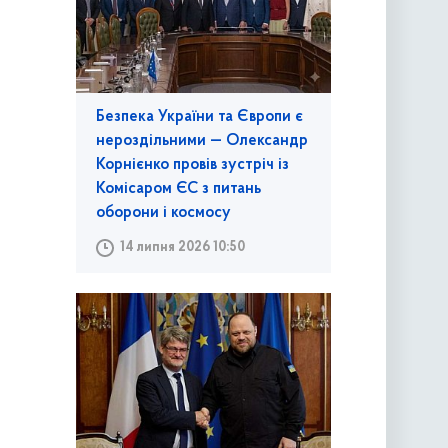
Безпека України та Європи є
нероздільними — Олександр
Корнієнко провів зустріч із
Комісаром ЄС з питань
оборони і космосу
14 липня 2026 10:50