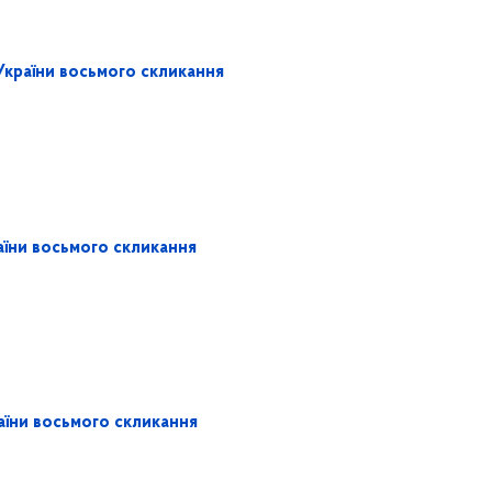
України восьмого скликання
аїни восьмого скликання
аїни восьмого скликання