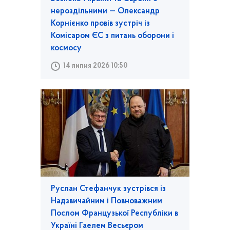
нероздільними — Олександр
Корнієнко провів зустріч із
Комісаром ЄС з питань оборони і
космосу
14 липня 2026 10:50
Руслан Стефанчук зустрівся із
Надзвичайним і Повноважним
Послом Французької Республіки в
Україні Гаелем Весьєром