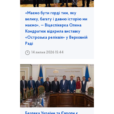
«Маємо бути горді тим, яку
велику, багату і давню історію ми
маємо», — Віцеспікерка Олена
Кондратюк відкрила виставку
«Острозька реліквія» у Верховній
Раді
14 липня 2026 15:44
Безпека України та Європи є