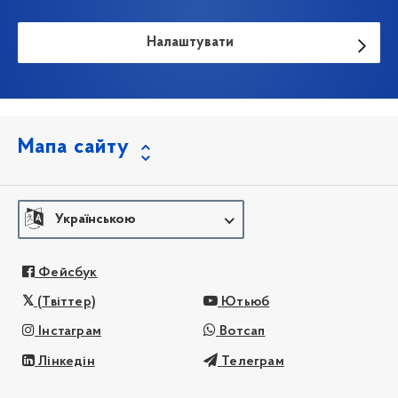
Налаштувати
Мапа сайту
Українською
Фейсбук
(Твіттер)
Ютьюб
Інстаграм
Вотсап
Лінкедін
Телеграм