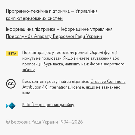
Програмно-технічна підтримка —
Управління
комп'ютеризованих систем
Iнформаційна підтримка —
Інформаційне управління,
Пресслужба Апарату Верховної Ради України
Портал працює у тестовому режимі. Окремі функції
можуть не працювати. Якщо ви маєте зауваження або
пропозиції, будь ласка, напишіть нам:
Форма зворотного
зв'язку
Весь контент доступний за ліцензією
Creative Commons
Attribution 4.0 International license
, якщо не зазначено
інше
KitSoft — розробник дизайну
© Верховна Рада України 1994—2026