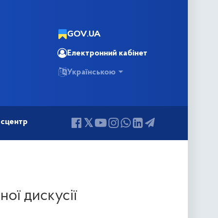
GOV.UA
Електронний кабінет
Українською
сцентр
ної дискусії