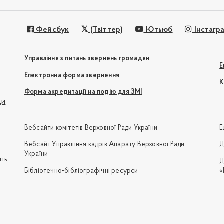
Фейсбук
(Твіттер)
Ютьюб
Інстагр
Управління з питань звернень громадян
Е
Електронна форма звернення
К
Форма акредитації на подію для ЗМІ
ди
Вебсайти комітетів Верховної Ради України
Е
Вебсайт Управління кадрів Апарату Верховної Ради
Д
України
іть
Д
Бібліотечно-бібліографічні ресурси
«
e