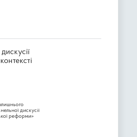
 дискусії
контексті
колишнього
нельної дискусії
ської реформи»