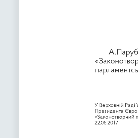
А.Парубі
«Законотвор
парламентсь
У Верховній Раді
Президента Європ
«Законотворчий п
22.05.2017