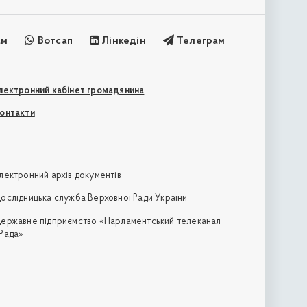
ам
Вотсап
Лінкедін
Телеграм
лектронний кабінет громадянина
онтакти
лектронний архів документів
ослідницька служба Верховної Ради України
ержавне підприємство «Парламентський телеканал
Рада»