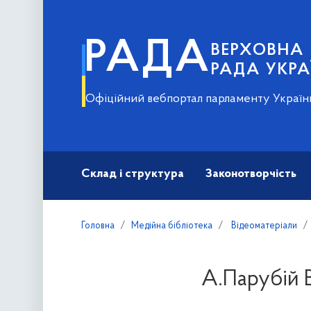
РАДА
ВЕРХОВНА
РАДА УКРА
Офіційний вебпортал парламенту Україн
Склад і структура
Законотворчість
Головна
Медійна бібліотека
Відеоматеріали
А.Парубій В