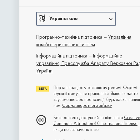
Українською
Програмно-технічна підтримка —
Управління
комп'ютеризованих систем
Iнформаційна підтримка —
Інформаційне
управління,
Пресслужба Апарату Верховної Ра
України
Портал працює у тестовому режимі. Окремі
функції можуть не працювати. Якщо ви маєте
зауваження або пропозиції, будь ласка, напиш
нам:
Форма зворотного зв'язку
Весь контент доступний за ліцензією
Creativ
Commons Attribution 4.0 International license
,
якщо не зазначено інше